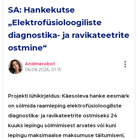
SA: Hankekutse
p
Sinu nimi
„Elektrofüsioloogiliste
diagnostika- ja ravikateetrite
Sinu kommentaar
ostmine“
Andmerobot
06.08.2026, 01:15
Projekti lühikirjeldus: Käesoleva hanke eesmärk
on sõlmida raamleping elektrofüsioloogiliste
diagnostika- ja ravikateetrite ostmiseks 24
kuuks lepingu sõlmimisest arvates või kuni
lepingu maksimaalse maksumuse täitumiseni,