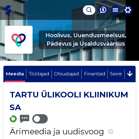
Hoolivus, Uuendusmeelsus,
Pädevus ja Usaldusväärsus
Meedia
Töötajad
Otsustajad
Finantsid
Seire
TARTU ÜLIKOOLI KLIINIKUM
SA
Ärimeedia ja uudisvoog
?