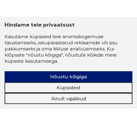
Hindame teie privaatsust
Kasutame küpsiseid teie sirvimiskogemuse
täiustamiseks, isikupärastatud reklaamide või sisu
pakkumiseks ja oma liikluse analüüsimiseks. Kui
klõpsate "nõustu kõigiga", nõustute kõikide meie
küpsiste kasutamisega.
Nõustu kõigiga
Küpsistest
Ainult vajalikud