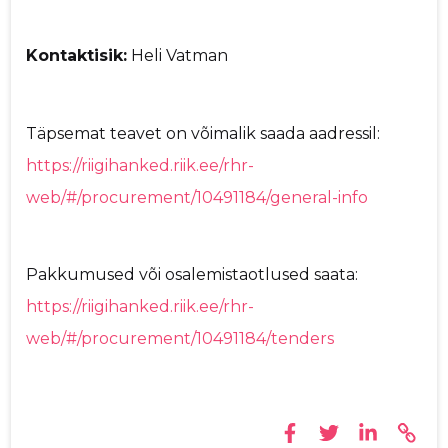
Kontaktisik:
Heli Vatman
Täpsemat teavet on võimalik saada aadressil:
https://riigihanked.riik.ee/rhr-
web/#/procurement/10491184/general-info
Pakkumused või osalemistaotlused saata:
https://riigihanked.riik.ee/rhr-
web/#/procurement/10491184/tenders