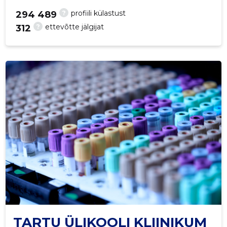
?
profiili külastust
294 489
?
ettevõtte jälgijat
312
1373
TARTU ÜLIKOOLI KLIINIKUM
Saaja e-mail