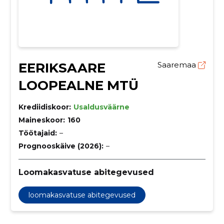
EERIKSAARE
Saaremaa
LOOPEALNE MTÜ
Krediidiskoor:
Usaldusväärne
Maineskoor:
160
Töötajaid:
–
Prognooskäive (2026):
–
Loomakasvatuse abitegevused
loomakasvatuse abitegevused