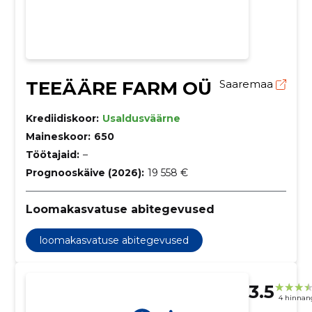
TEEÄÄRE FARM OÜ
Saaremaa
Krediidiskoor:
Usaldusväärne
Maineskoor:
650
Töötajaid:
–
Prognooskäive (2026):
19 558 €
Loomakasvatuse abitegevused
loomakasvatuse abitegevused
3.5
4 hinnan