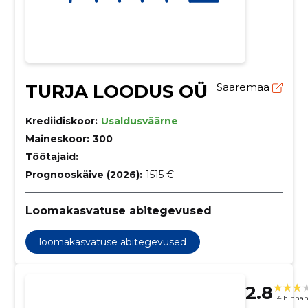
TURJA LOODUS OÜ
Saaremaa
Krediidiskoor:
Usaldusväärne
Maineskoor:
300
Töötajaid:
–
Prognooskäive (2026):
1515 €
Loomakasvatuse abitegevused
loomakasvatuse abitegevused
2.8
4 hinna