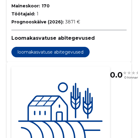
Maineskoor:
170
Töötajaid:
1
Prognooskäive (2026):
3871 €
Loomakasvatuse abitegevused
loomakasvatuse abitegevused
0.0
0 hinna