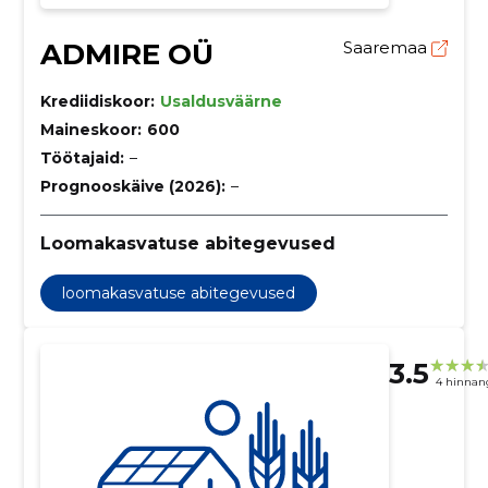
ADMIRE OÜ
Saaremaa
Krediidiskoor:
Usaldusväärne
Maineskoor:
600
Töötajaid:
–
Prognooskäive (2026):
–
Loomakasvatuse abitegevused
loomakasvatuse abitegevused
3.5
4 hinnan