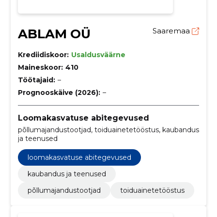
ABLAM OÜ
Saaremaa
Krediidiskoor:
Usaldusväärne
Maineskoor:
410
Töötajaid:
–
Prognooskäive (2026):
–
Loomakasvatuse abitegevused
põllumajandustootjad, toiduainetetööstus, kaubandus
ja teenused
loomakasvatuse abitegevused
kaubandus ja teenused
põllumajandustootjad
toiduainetetööstus