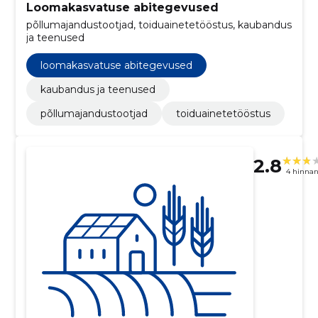
Loomakasvatuse abitegevused
põllumajandustootjad, toiduainetetööstus, kaubandus
ja teenused
loomakasvatuse abitegevused
kaubandus ja teenused
põllumajandustootjad
toiduainetetööstus
2.8
4 hinna