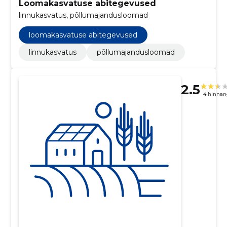
Loomakasvatuse abitegevused
linnukasvatus, põllumajandusloomad
loomakasvatuse abitegevused
linnukasvatus
põllumajandusloomad
2.5
4 hinnan