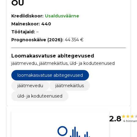
OÜ
Krediidiskoor:
Usaldusväärne
Maineskoor:
440
Töötajaid:
–
Prognooskäive (2026):
44 354 €
Loomakasvatuse abitegevused
jäätmevedu, jäätmekäitlus, üld- ja koduteenused
loomakasvatuse abitegevused
jäätmevedu
jäätmekäitlus
üld- ja koduteenused
2.8
4 hinna