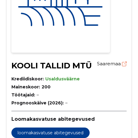
KOOLI TALLID MTÜ
Saaremaa
Krediidiskoor:
Usaldusväärne
Maineskoor:
200
Töötajaid:
–
Prognooskäive (2026):
–
Loomakasvatuse abitegevused
loomakasvatuse abitegevused