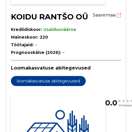
KOIDU RANTŠO OÜ
Saaremaa
Krediidiskoor:
Usaldusväärne
Maineskoor:
220
Töötajaid:
–
Prognooskäive (2026):
–
Loomakasvatuse abitegevused
loomakasvatuse abitegevused
0.0
0 hinna