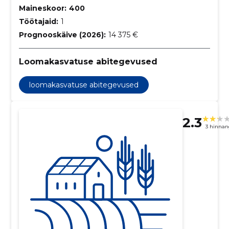
Maineskoor:
400
Töötajaid:
1
Prognooskäive (2026):
14 375 €
Loomakasvatuse abitegevused
loomakasvatuse abitegevused
2.3
3 hinnan