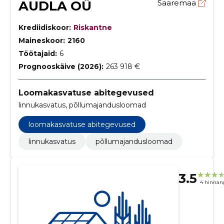
AUDLA OÜ
Saaremaa
Krediidiskoor:
Riskantne
Maineskoor:
2160
Töötajaid:
6
Prognooskäive (2026):
263 918 €
Loomakasvatuse abitegevused
linnukasvatus, põllumajandusloomad
loomakasvatuse abitegevused
linnukasvatus
põllumajandusloomad
3.5
4 hinnan