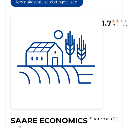
loomakasvatuse abitegevused
1.7
3 hinnan
SAARE ECONOMICS
Saaremaa