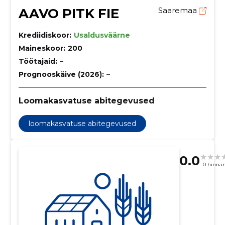
AAVO PITK FIE
Saaremaa
Krediidiskoor:
Usaldusväärne
Maineskoor:
200
Töötajaid:
–
Prognooskäive (2026):
–
Loomakasvatuse abitegevused
loomakasvatuse abitegevused
0.0
0 hinna