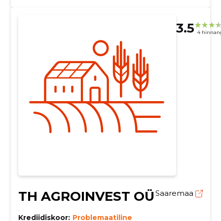
3.5
4 hinnan
TH AGROINVEST OÜ
Saaremaa
Krediidiskoor:
Problemaatiline