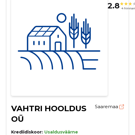
2.8
4 hinna
VAHTRI HOOLDUS
Saaremaa
OÜ
Krediidiskoor:
Usaldusväärne