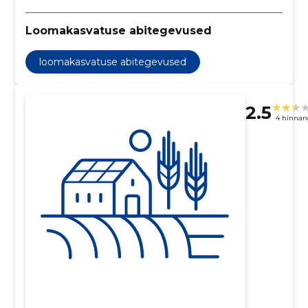
Loomakasvatuse abitegevused
loomakasvatuse abitegevused
2.5
4 hinnan