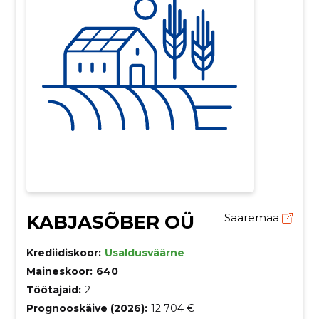
KABJASÕBER OÜ
Saaremaa
Krediidiskoor:
Usaldusväärne
Maineskoor:
640
Töötajaid:
2
Prognooskäive (2026):
12 704 €