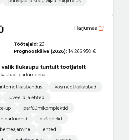
puuviljad ja köögiviljad hulgimüük
Ü
Harjumaa
Töötajaid:
23
Prognooskäive (2026):
14 266 950 €
valik ilukaupu tuntult tootjatelt
akaubad, parfümeeria
internetikaubandus
kosmeetikakaubad
juveelid ja ehted
e-up
parfüümikomplektid
e parfüümid
dušigeelid
abemeajamine
ehted
id
nahahooldus
e-pood