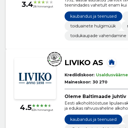
3.4
teenindades vahetult enam kui 3
28 hinnangut
valikus tooteid (üle 43000 toot
ärilahendusi.
kaubandus ja teenused
toiduainete hulgimüük
toidukaupade vahendamine
LIVIKO AS
Krediidiskoor:
Usaldusväärne
Maineskoor:
30 270
Oleme Baltimaade juhtiv 
Eesti alkoholitööstuse lipulaeva
4.5
ja edukas rahvusvaheline alkoho
634 hinnangut
kaubandus ja teenused