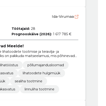
Ida-Virumaa
Töötajaid:
28
Prognooskäive (2026):
1 617 785 €
vad Meelde!
lihatoodete tootmise ja teravilja- ja
iks on pakkuda maitseelamusi, mis põhinevad
ioonidel ning kasutada kaasaegset tehnoloogiat,
et.
lihatööstus
põllumajandusloomad
kasvatus
lihatoodete hulgimüük
üük
sealiha tootmine
jakasvatus
linnuliha tootmine