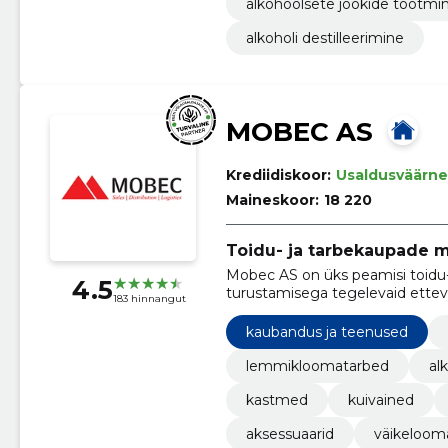
alkohoolsete jookide tootmi
alkoholi destilleerimine
MOBEC AS
Krediidiskoor:
Usaldusväärne
Maineskoor:
18 220
Toidu- ja tarbekaupade mü
Mobec AS on üks peamisi toidu
4.5
turustamisega tegelevaid ettevõt
183 hinnangut
kaubandus ja teenused
lemmikloomatarbed
al
kastmed
kuivained
aksessuaarid
väikeloom