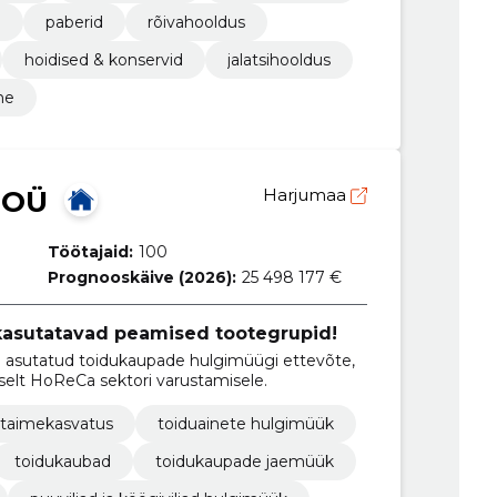
d
paberid
rõivahooldus
hoidised & konservid
jalatsihooldus
ne
 OÜ
Harjumaa
Töötajaid:
100
Prognooskäive (2026):
25 498 177 €
s kasutatavad peamised tootegrupid!
l asutatud toidukaupade hulgimüügi ettevõte,
selt HoReCa sektori varustamisele.
taimekasvatus
toiduainete hulgimüük
toidukaubad
toidukaupade jaemüük