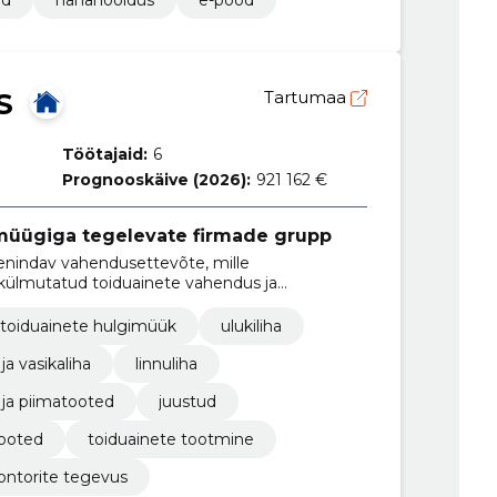
S
Tartumaa
Töötajaid:
6
Prognooskäive (2026):
921 162 €
 müügiga tegelevate firmade grupp
enindav vahendusettevõte, mille
 külmutatud toiduainete vahendus ja
toiduainete hulgimüük
ulukiliha
 ja vasikaliha
linnuliha
 ja piimatooted
juustud
ooted
toiduainete tootmine
ontorite tegevus