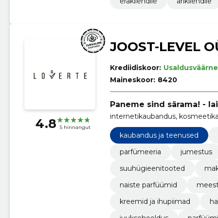
erakliendile
ärikliendile
JOOST-LEVEL O
Krediidiskoor:
Usaldusväärne
Maineskoor:
8420
Paneme sind särama! - lai 
internetikaubandus, kosmeetik
4.8
5 hinnangut
kaubandus ja teenused
parfümeeria
jumestus
suuhügieenitooted
mak
naiste parfüümid
meest
kreemid ja ihupiimad
h
juuksehooldus
parfüüm