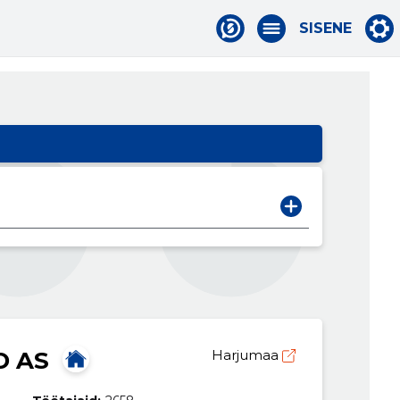
SISENE
D AS
Harjumaa