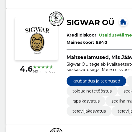
SIGWAR OÜ
Krediidiskoor:
Usaldusväärne
Maineskoor:
6340
Maitseelamused, Mis Jää
Sigwar OÜ tegeleb kvaliteetsete 
4.6
seakasvatusega. Meie missioon
263 hinnangut
looduslikel maitsetel ja tradits
et tagada toodete kõrge kvalite
kaubandus ja teenused
toiduainetetööstus
sea
rapsikasvatus
sealiha m
teraviljakasvatus
teravil