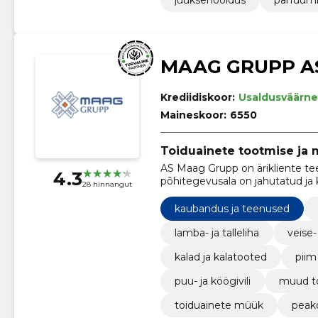
MAAG GRUPP A
Krediidiskoor:
Usaldusväärne
Maineskoor:
6550
Toiduainete tootmise ja
AS Maag Grupp on ärikliente te
4.3
põhitegevusala on jahutatud ja
28 hinnangut
distributsioon.
kaubandus ja teenused
lamba- ja talleliha
veise-
kalad ja kalatooted
piim
puu- ja köögivili
muud t
toiduainete müük
peak