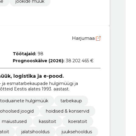
ne
jookide müük
Harjumaa
Töötajaid:
98
Prognooskäive (2026):
38 202 465 €
ük, logistika ja e-pood.
- ja esmatarbekaupade hulgimüügi ja
teid Eestis alates 1993. aastast.
toiduainete hulgimüük
tarbekaup
kohoolsed joogid
hoidised & konservid
maiustused
kassitoit
koeratoit
atoit
jalatsihooldus
juuksehooldus