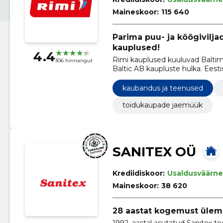
Maineskoor:
115 640
Parima puu- ja köögivilja
kauplused!
4.4
Rimi kauplused kuuluvad Balti
306 hinnangut
Baltic AB kaupluste hulka. Eest
kaubandus ja teenused
toidukaupade jaemüük
SANITEX OÜ
Krediidiskoor:
Usaldusväärne
Maineskoor:
38 620
28 aastat kogemust ülem
1992. aastal asutatud Sanitex t