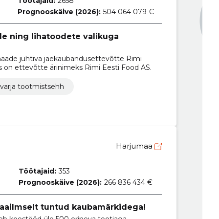
Töötajaid:
2658
Prognooskäive (2026):
504 064 079 €
de ning lihatoodete valikuga
maade juhtiva jaekaubandusettevõtte Rimi
is on ettevõtte ärinimeks Rimi Eesti Food AS.
varja tootmistsehh
Harjumaa
Töötajaid:
353
Prognooskäive (2026):
266 836 434 €
aailmselt tuntud kaubamärkidega!
eeb koostööd üle 500 erineva tootjaga,