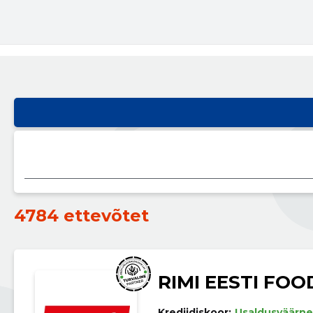
4784 ettevõtet
RIMI EESTI FOO
Krediidiskoor:
Usaldusväärne