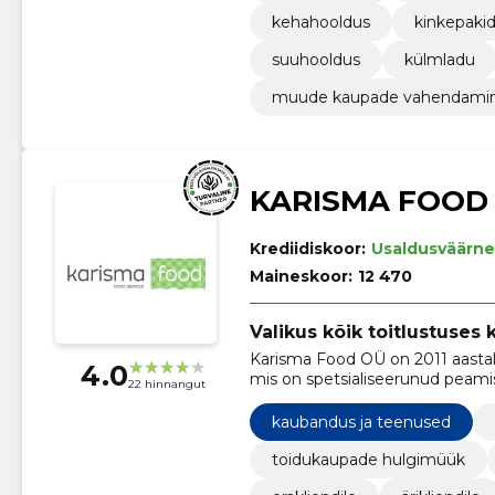
kehahooldus
kinkepaki
suuhooldus
külmladu
muude kaupade vahendami
KARISMA FOOD
Krediidiskoor:
Usaldusväärne
Maineskoor:
12 470
Valikus kõik toitlustuse
Karisma Food OÜ on 2011 aasta
4.0
mis on spetsialiseerunud peami
22 hinnangut
kaubandus ja teenused
toidukaupade hulgimüük