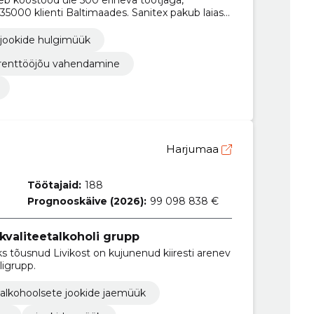
5000 klienti Baltimaades. Sanitex pakub laias
enimetuse), professionaalseid teenuseid ja
jookide hulgimüük
renttööjõu vahendamine
Harjumaa
Töötajaid:
188
Prognooskäive (2026):
99 098 838 €
kvaliteetalkoholi grupp
ks tõusnud Livikost on kujunenud kiiresti arenev
ligrupp.
alkohoolsete jookide jaemüük