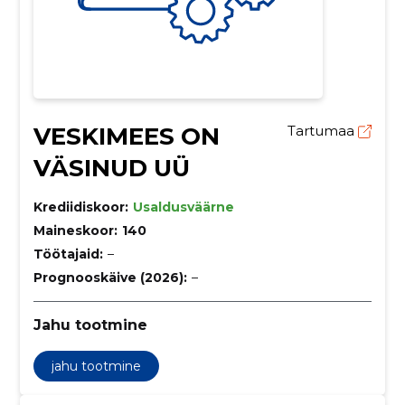
VESKIMEES ON
Tartumaa
VÄSINUD UÜ
Krediidiskoor:
Usaldusväärne
Maineskoor:
140
Töötajaid:
–
Prognooskäive (2026):
–
Jahu tootmine
jahu tootmine