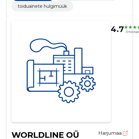
toiduainete hulgimüük
4.7
3 hinna
WORLDLINE OÜ
Harjumaa