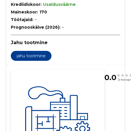
Krediidiskoor:
Usaldusväärne
Maineskoor:
170
Töötajaid:
–
Prognooskäive (2026):
–
Jahu tootmine
jahu tootmine
0.0
0 hinna