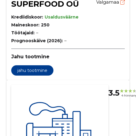
SUPERFOOD OÜ
Valgamaa
Krediidiskoor:
Usaldusväärne
Maineskoor:
250
Töötajaid:
–
Prognooskäive (2026):
–
Jahu tootmine
jahu tootmine
3.5
4 hinnan