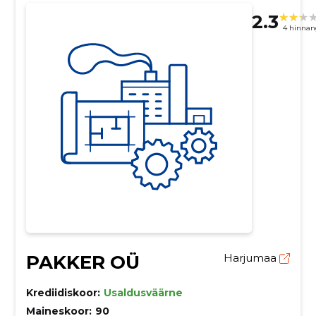
2.3
4 hinnan
PAKKER OÜ
Harjumaa
Krediidiskoor:
Usaldusväärne
Maineskoor:
90