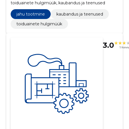
toiduainete hulgimüük, kaubandus ja teenused
jahu tootmine
kaubandus ja teenused
toiduainete hulgimüük
3.0
1 hin