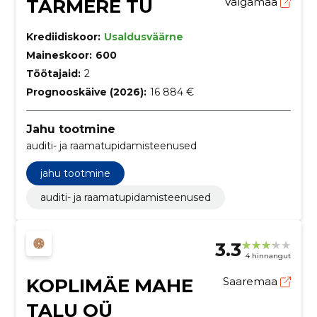
TARMERE TÜ
Valgamaa
Krediidiskoor:
Usaldusväärne
Maineskoor:
600
Töötajaid:
2
Prognooskäive (2026):
16 884 €
Jahu tootmine
auditi- ja raamatupidamisteenused
jahu tootmine
auditi- ja raamatupidamisteenused
3.3
4 hinnangut
KOPLIMÄE MAHE
Saaremaa
TALU OÜ