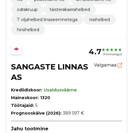
odrakruup
täisterakaerahelbed
7 viljahelbed linaseemnetega
riisihelbed
hirsihelbed
4.7
9 hinnangut
SANGASTE LINNAS
Valgamaa
AS
Krediidiskoor:
Usaldusväärne
Maineskoor:
1320
Töötajaid:
5
Prognooskäive (2026):
389 597 €
Jahu tootmine