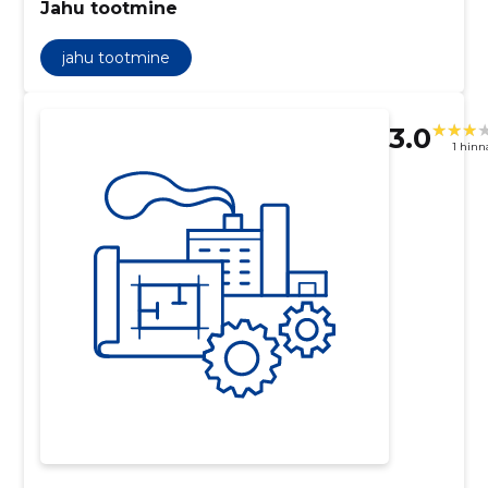
Jahu tootmine
jahu tootmine
3.0
1 hin