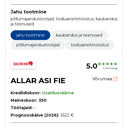
Jahu tootmine
põllumajandustootjad, toiduainetetööstus, kaubandus
ja teenused
jahu tootmine
kaubandus ja teenused
põllumajandustootjad
toiduainetetööstus
5.0
1 hinnang
ALLAR ASI FIE
Võrumaa
Krediidiskoor:
Usaldusväärne
Maineskoor:
350
Töötajaid:
–
Prognooskäive (2026):
6522 €