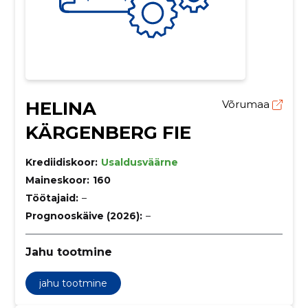
HELINA
Võrumaa
KÄRGENBERG FIE
Krediidiskoor:
Usaldusväärne
Maineskoor:
160
Töötajaid:
–
Prognooskäive (2026):
–
Jahu tootmine
jahu tootmine