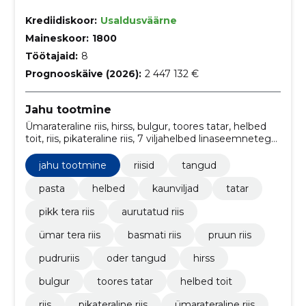
Krediidiskoor:
Usaldusväärne
Maineskoor:
1800
Töötajaid:
8
Prognooskäive (2026):
2 447 132 €
Jahu tootmine
Ümarateraline riis, hirss, bulgur, toores tatar, helbed
toit, riis, pikateraline riis, 7 viljahelbed linaseemnetega,
hirsihelbed, riisihelbed
jahu tootmine
riisid
tangud
pasta
helbed
kaunviljad
tatar
pikk tera riis
aurutatud riis
ümar tera riis
basmati riis
pruun riis
pudruriis
oder tangud
hirss
bulgur
toores tatar
helbed toit
riis
pikateraline riis
ümarateraline riis