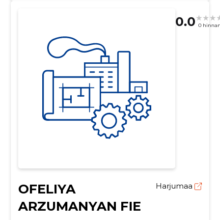
0.0
0 hinna
OFELIYA
Harjumaa
ARZUMANYAN FIE