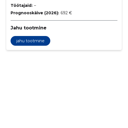
Töötajaid:
–
Prognooskäive (2026):
692 €
Jahu tootmine
jahu tootmine