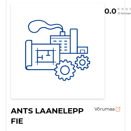
0.0
0 hinna
ANTS LAANELEPP
Võrumaa
FIE