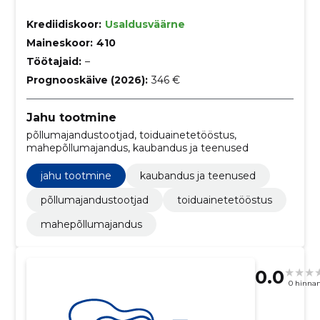
Krediidiskoor:
Usaldusväärne
Maineskoor:
410
Töötajaid:
–
Prognooskäive (2026):
346 €
Jahu tootmine
põllumajandustootjad, toiduainetetööstus,
mahepõllumajandus, kaubandus ja teenused
jahu tootmine
kaubandus ja teenused
põllumajandustootjad
toiduainetetööstus
mahepõllumajandus
0.0
0 hinna