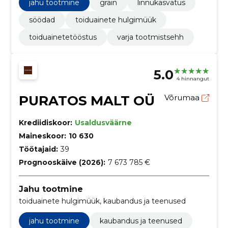
köögiviljad, Jahu ja tangained, Suhkur
jahu tootmine
grain
linnukasvatus
söödad
toiduainete hulgimüük
toiduainetetööstus
varja tootmistsehh
5.0
4 hinnangut
PURATOS MALT OÜ
Võrumaa
Krediidiskoor:
Usaldusväärne
Maineskoor:
10 630
Töötajaid:
39
Prognooskäive (2026):
7 673 785 €
Jahu tootmine
toiduainete hulgimüük, kaubandus ja teenused
jahu tootmine
kaubandus ja teenused