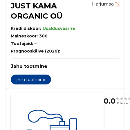
JUST KAMA
Harjumaa
ORGANIC OÜ
Krediidiskoor:
Usaldusväärne
Maineskoor:
300
Töötajaid:
–
Prognooskäive (2026):
–
Jahu tootmine
jahu tootmine
0.0
0 hinna