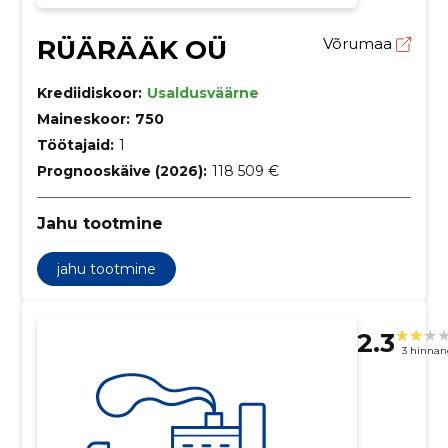
RÜÄRÄÄK OÜ
Võrumaa
Krediidiskoor:
Usaldusväärne
Maineskoor:
750
Töötajaid:
1
Prognooskäive (2026):
118 509 €
Jahu tootmine
jahu tootmine
2.3
3 hinnan