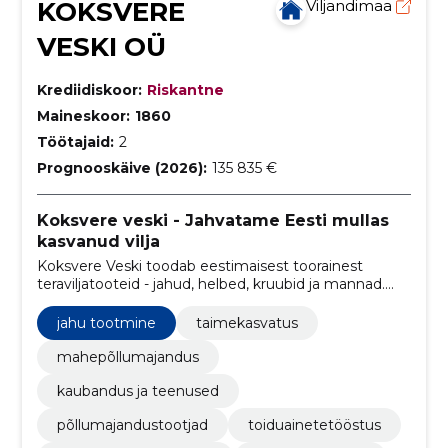
KOKSVERE
Viljandimaa
VESKI OÜ
Krediidiskoor:
Riskantne
Maineskoor:
1860
Töötajaid:
2
Prognooskäive (2026):
135 835 €
Koksvere veski - Jahvatame Eesti mullas
kasvanud vilja
Koksvere Veski toodab eestimaisest toorainest
teraviljatooteid - jahud, helbed, kruubid ja mannad.
Meie toodete valikus on püülijahud, täisterajahud.
jahu tootmine
taimekasvatus
mahepõllumajandus
kaubandus ja teenused
põllumajandustootjad
toiduainetetööstus