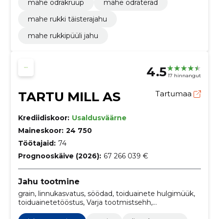
mahe odrakruup
mahe odraterad
mahe rukki täisterajahu
mahe rukkipüüli jahu
4.5
17 hinnangut
TARTU MILL AS
Tartumaa
Krediidiskoor:
Usaldusväärne
Maineskoor:
24 750
Töötajaid:
74
Prognooskäive (2026):
67 266 039 €
Jahu tootmine
grain, linnukasvatus, söödad, toiduainete hulgimüük,
toiduainetetööstus, Varja tootmistsehh,
Lihakonservid ja tooted lihast, Töödeldud puu- ja