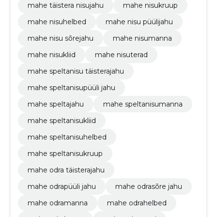
mahe täistera nisujahu
mahe nisukruup
mahe nisuhelbed
mahe nisu püülijahu
mahe nisu sõrejahu
mahe nisumanna
mahe nisukliid
mahe nisuterad
mahe speltanisu täisterajahu
mahe speltanisupüüli jahu
mahe speltajahu
mahe speltanisumanna
mahe speltanisukliid
mahe speltanisuhelbed
mahe speltanisukruup
mahe odra täisterajahu
mahe odrapüüli jahu
mahe odrasõre jahu
mahe odramanna
mahe odrahelbed