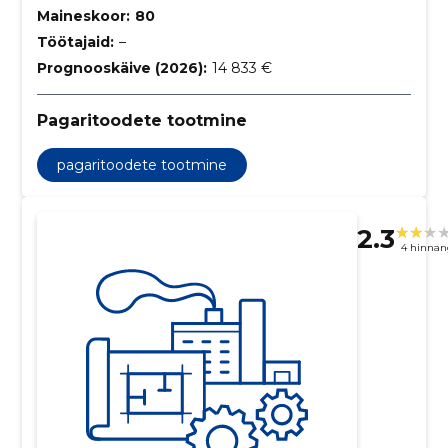
Maineskoor:
80
Töötajaid:
–
Prognooskäive (2026):
14 833 €
Pagaritoodete tootmine
pagaritoodete tootmine
2.3
4 hinnan