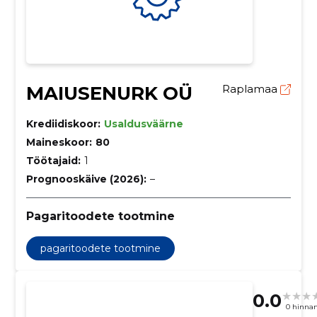
MAIUSENURK OÜ
Raplamaa
Krediidiskoor:
Usaldusväärne
Maineskoor:
80
Töötajaid:
1
Prognooskäive (2026):
–
Pagaritoodete tootmine
pagaritoodete tootmine
0.0
0 hinna