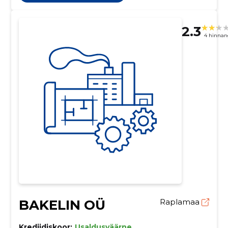
2.3
4 hinnan
BAKELIN OÜ
Raplamaa
Krediidiskoor:
Usaldusväärne