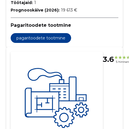
Töötajaid:
1
Prognooskäive (2026):
19 613 €
Pagaritoodete tootmine
pagaritoodete tootmine
3.6
5 hinna