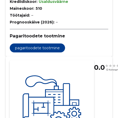
Krediidiskoor:
Usaldusväärne
Maineskoor:
510
Töötajaid:
–
Prognooskäive (2026):
–
Pagaritoodete tootmine
pagaritoodete tootmine
0.0
0 hinna