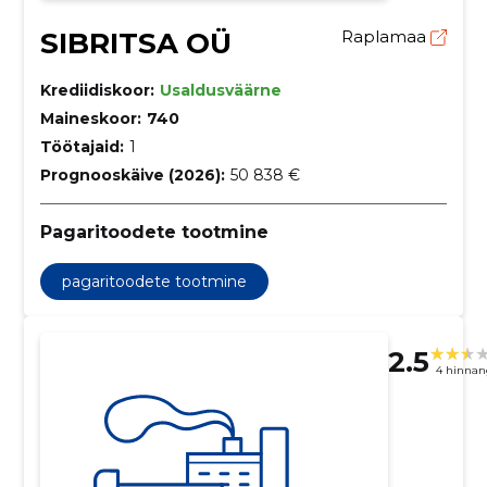
SIBRITSA OÜ
Raplamaa
Krediidiskoor:
Usaldusväärne
Maineskoor:
740
Töötajaid:
1
Prognooskäive (2026):
50 838 €
Pagaritoodete tootmine
pagaritoodete tootmine
2.5
4 hinnan