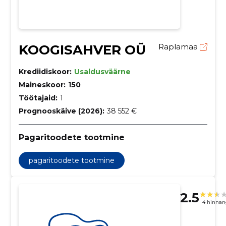
KOOGISAHVER OÜ
Raplamaa
Krediidiskoor:
Usaldusväärne
Maineskoor:
150
Töötajaid:
1
Prognooskäive (2026):
38 552 €
Pagaritoodete tootmine
pagaritoodete tootmine
2.5
4 hinnan