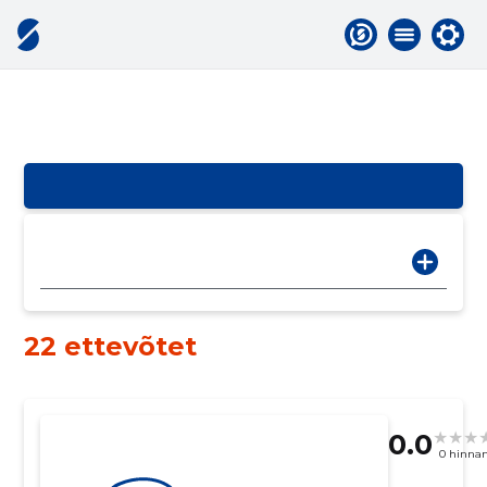
22 ettevõtet
0.0
0 hinna