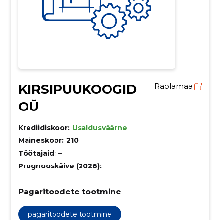
KIRSIPUUKOOGID
Raplamaa
OÜ
Krediidiskoor:
Usaldusväärne
Maineskoor:
210
Töötajaid:
–
Prognooskäive (2026):
–
Pagaritoodete tootmine
pagaritoodete tootmine