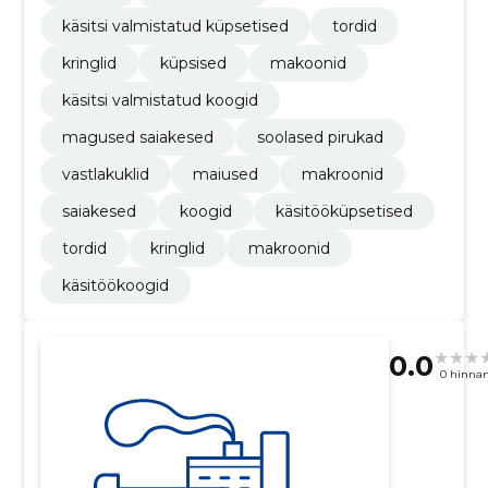
käsitsi valmistatud küpsetised
tordid
kringlid
küpsised
makoonid
käsitsi valmistatud koogid
magused saiakesed
soolased pirukad
vastlakuklid
maiused
makroonid
saiakesed
koogid
käsitööküpsetised
tordid
kringlid
makroonid
käsitöökoogid
0.0
0 hinna