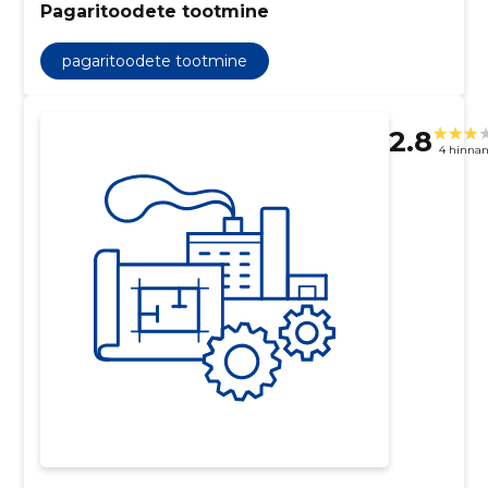
Pagaritoodete tootmine
pagaritoodete tootmine
2.8
4 hinna