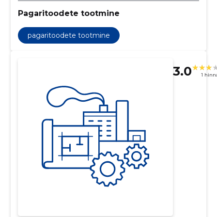
Pagaritoodete tootmine
pagaritoodete tootmine
3.0
1 hin