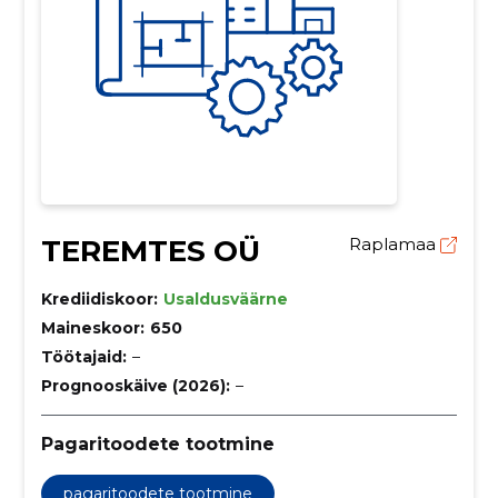
TEREMTES OÜ
Raplamaa
Krediidiskoor:
Usaldusväärne
Maineskoor:
650
Töötajaid:
–
Prognooskäive (2026):
–
Pagaritoodete tootmine
pagaritoodete tootmine