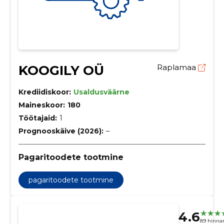
KOOGILY OÜ
Raplamaa
Krediidiskoor:
Usaldusväärne
Maineskoor:
180
Töötajaid:
1
Prognooskäive (2026):
–
Pagaritoodete tootmine
pagaritoodete tootmine
4.6
89 hinna