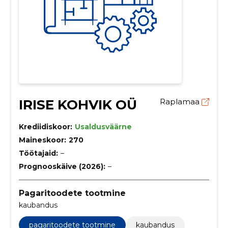
IRISE KOHVIK OÜ
Raplamaa
Krediidiskoor:
Usaldusväärne
Maineskoor:
270
Töötajaid:
–
Prognooskäive (2026):
–
Pagaritoodete tootmine
kaubandus
pagaritoodete tootmine
kaubandus