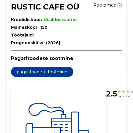
RUSTIC CAFE OÜ
Raplamaa
Krediidiskoor:
Usaldusväärne
Maineskoor:
150
Töötajaid:
–
Prognooskäive (2026):
–
Pagaritoodete tootmine
pagaritoodete tootmine
2.5
4 hinnan