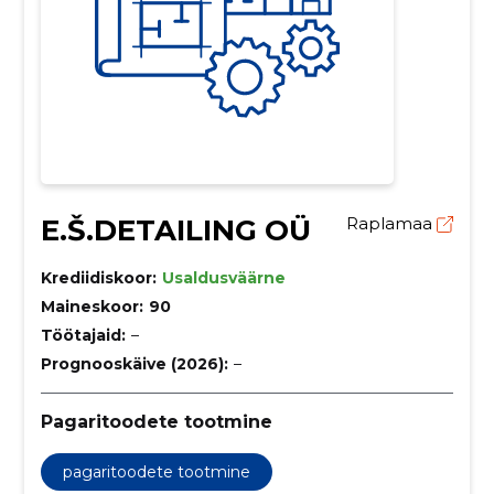
E.Š.DETAILING OÜ
Raplamaa
Krediidiskoor:
Usaldusväärne
Maineskoor:
90
Töötajaid:
–
Prognooskäive (2026):
–
Pagaritoodete tootmine
pagaritoodete tootmine