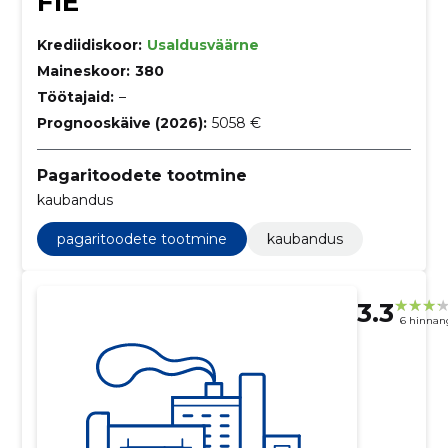
FIE
Krediidiskoor:
Usaldusväärne
Maineskoor:
380
Töötajaid:
–
Prognooskäive (2026):
5058 €
Pagaritoodete tootmine
kaubandus
pagaritoodete tootmine
kaubandus
3.3
6 hinnan