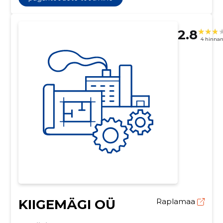
2.8
4 hinna
KIIGEMÄGI OÜ
Raplamaa