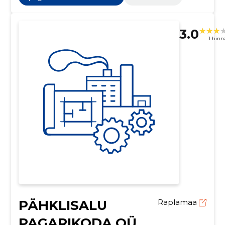
3.0
1 hin
PÄHKLISALU
Raplamaa
PAGARIKODA OÜ