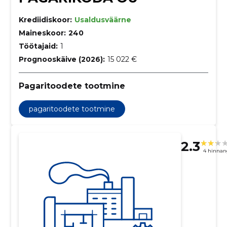
Krediidiskoor:
Usaldusväärne
Maineskoor:
240
Töötajaid:
1
Prognooskäive (2026):
15 022 €
Pagaritoodete tootmine
pagaritoodete tootmine
2.3
4 hinnan