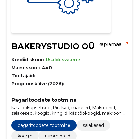
BAKERYSTUDIO OÜ
Raplamaa
Krediidiskoor:
Usaldusväärne
Maineskoor:
440
Töötajaid:
–
Prognooskäive (2026):
–
Pagaritoodete tootmine
käsitööküpsetised, Pirukad, maiused, Makroonid,
saiakesed, koogid, kringlid, käsitöökoogid, makroonid,
vastlakuklid
pagaritoodete tootmine
saiakesed
koogid
rummipallid