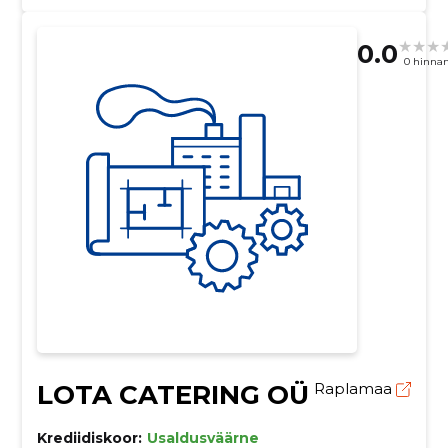
0.0
0 hinna
LOTA CATERING OÜ
Raplamaa
Krediidiskoor:
Usaldusväärne