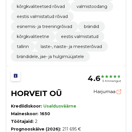
kõrgkvaliteetsed rõivad
valmistoodang
eestis valmistatud rõivad
esinemis- ja treeningrõivad
brändid
kõrgkvaliteetne
eestis valmistatud
tallinn
laste-, naiste- ja meesterõivad
brändidele, jae- ja hulgimüüjatele
4.6
5 hinnangut
HORVEIT OÜ
Harjumaa
Krediidiskoor:
Usaldusväärne
Maineskoor:
1650
Töötajaid:
2
Prognooskäive (2026):
211 695 €