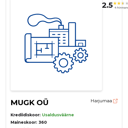
2.5
4 hinnan
MUGK OÜ
Harjumaa
Krediidiskoor:
Usaldusväärne
Maineskoor:
360