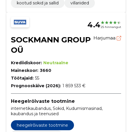
kootud sokid ja sallid
villariided
4.4
25 hinnangut
SOCKMANN GROUP
Harjumaa
OÜ
Krediidiskoor:
Neutraalne
Maineskoor:
3660
Töötajaid:
55
Prognooskäive (2026):
1 859 533 €
Heegelrõivaste tootmine
internetikaubandus, Sokid, Kudumismasinad,
kaubandus ja teenused
heegelrõivaste tootmine