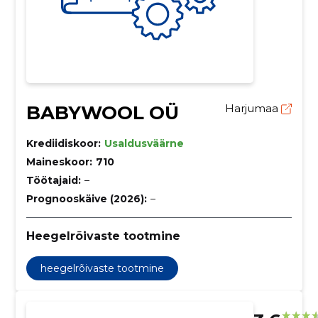
BABYWOOL OÜ
Harjumaa
Krediidiskoor:
Usaldusväärne
Maineskoor:
710
Töötajaid:
–
Prognooskäive (2026):
–
Heegelrõivaste tootmine
heegelrõivaste tootmine