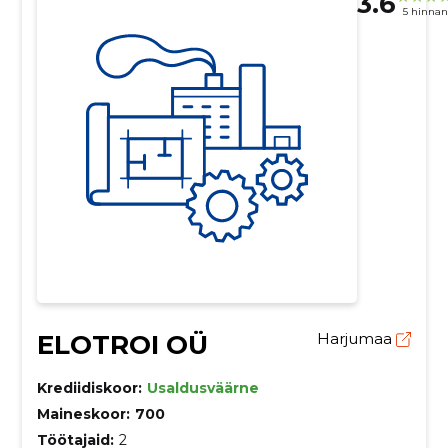
3.6
5 hinna
ELOTROI OÜ
Harjumaa
Krediidiskoor:
Usaldusväärne
Maineskoor:
700
Töötajaid:
2