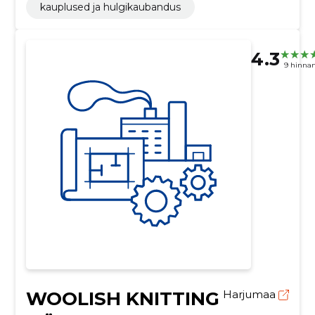
kauplused ja hulgikaubandus
4.3
9 hinna
WOOLISH KNITTING
Harjumaa