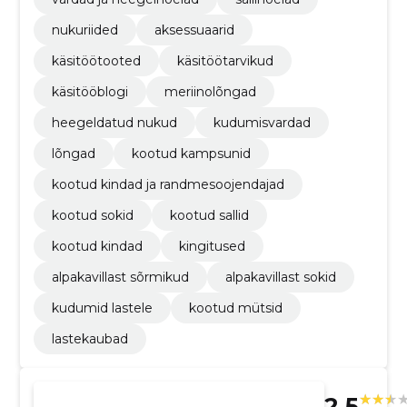
nukuriided
aksessuaarid
käsitöötooted
käsitöötarvikud
käsitööblogi
meriinolõngad
heegeldatud nukud
kudumisvardad
lõngad
kootud kampsunid
kootud kindad ja randmesoojendajad
kootud sokid
kootud sallid
kootud kindad
kingitused
alpakavillast sõrmikud
alpakavillast sokid
kudumid lastele
kootud mütsid
lastekaubad
2.5