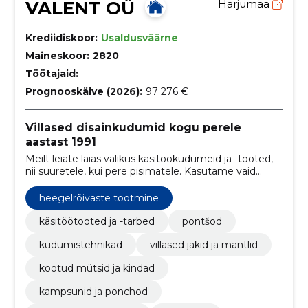
VALENT OÜ
Harjumaa
Krediidiskoor:
Usaldusväärne
Maineskoor:
2820
Töötajaid:
–
Prognooskäive (2026):
97 276 €
Villased disainkudumid kogu perele
aastast 1991
Meilt leiate laias valikus käsitöökudumeid ja -tooted,
nii suuretele, kui pere pisimatele. Kasutame vaid
100% naturaalseid villaseid lõngu.
heegelrõivaste tootmine
käsitöötooted ja -tarbed
pontšod
kudumistehnikad
villased jakid ja mantlid
kootud mütsid ja kindad
kampsunid ja ponchod