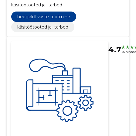
käsitöötooted ja -tarbed
heegelrõivaste tootmine
käsitöötooted ja -tarbed
4.7
55 hinna