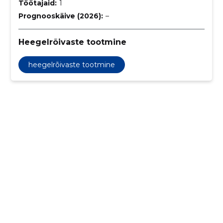
Töötajaid:
1
Prognooskäive (2026):
–
Heegelrõivaste tootmine
heegelrõivaste tootmine