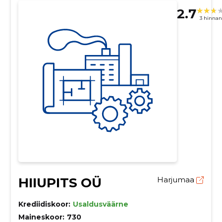
2.7
3 hinna
HIIUPITS OÜ
Harjumaa
Krediidiskoor:
Usaldusväärne
Maineskoor:
730