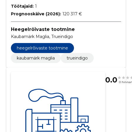
Töötajaid:
1
Prognooskäive (2026):
120 317 €
Heegelrõivaste tootmine
Kaubamärk Maglia, Trueindigo
heegelrõivaste tootmine
kaubamärk maglia
trueindigo
0.0
0 hinna