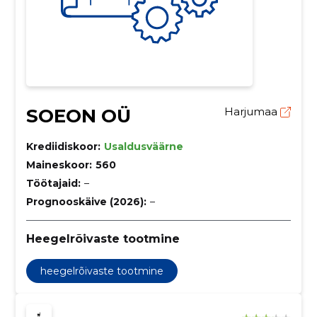
SOEON OÜ
Harjumaa
Krediidiskoor:
Usaldusväärne
Maineskoor:
560
Töötajaid:
–
Prognooskäive (2026):
–
Heegelrõivaste tootmine
heegelrõivaste tootmine