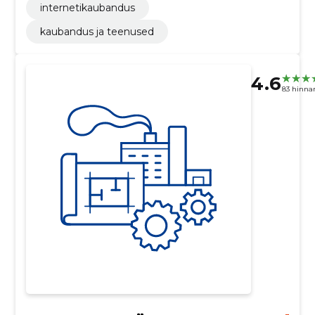
internetikaubandus
kaubandus ja teenused
4.6
83 hinna