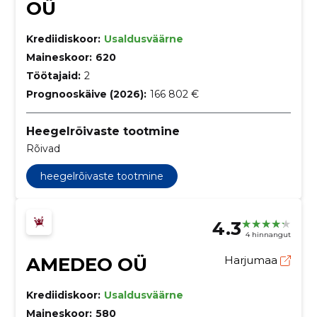
OÜ
Krediidiskoor:
Usaldusväärne
Maineskoor:
620
Töötajaid:
2
Prognooskäive (2026):
166 802 €
Heegelrõivaste tootmine
Rõivad
heegelrõivaste tootmine
4.3
4 hinnangut
AMEDEO OÜ
Harjumaa
Krediidiskoor:
Usaldusväärne
Maineskoor:
580