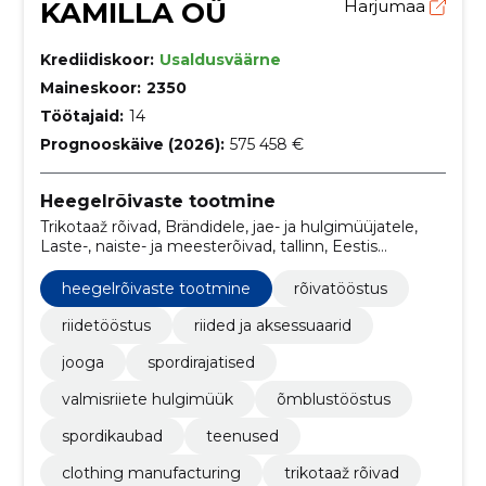
KAMILLA OÜ
Harjumaa
Krediidiskoor:
Usaldusväärne
Maineskoor:
2350
Töötajaid:
14
Prognooskäive (2026):
575 458 €
Heegelrõivaste tootmine
Trikotaaž rõivad, Brändidele, jae- ja hulgimüüjatele,
Laste-, naiste- ja meesterõivad, tallinn, Eestis
valmistatud, Kõrgkvaliteetne, Brändid, Esinemis- ja
treeningrõivad, Eestis valmistatud rõivad,
heegelrõivaste tootmine
rõivatööstus
Valmistoodang
riidetööstus
riided ja aksessuaarid
jooga
spordirajatised
valmisriiete hulgimüük
õmblustööstus
spordikaubad
teenused
clothing manufacturing
trikotaaž rõivad