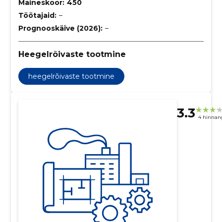
Maineskoor:
450
Töötajaid:
–
Prognooskäive (2026):
–
Heegelrõivaste tootmine
heegelrõivaste tootmine
3.3
4 hinnan