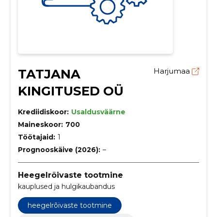
TATJANA
Harjumaa
KINGITUSED OÜ
Krediidiskoor:
Usaldusväärne
Maineskoor:
700
Töötajaid:
1
Prognooskäive (2026):
–
Heegelrõivaste tootmine
kauplused ja hulgikaubandus
heegelrõivaste tootmine