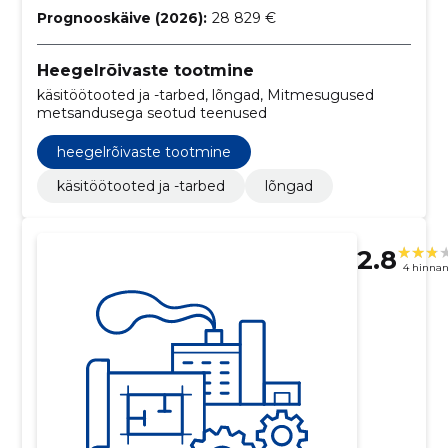
Prognooskäive (2026):
28 829 €
Heegelrõivaste tootmine
käsitöötooted ja -tarbed, lõngad, Mitmesugused
metsandusega seotud teenused
heegelrõivaste tootmine
käsitöötooted ja -tarbed
lõngad
2.8
4 hinna