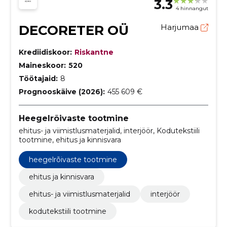
3.3
4 hinnangut
DECORETER OÜ
Harjumaa
Krediidiskoor:
Riskantne
Maineskoor:
520
Töötajaid:
8
Prognooskäive (2026):
455 609 €
Heegelrõivaste tootmine
ehitus- ja viimistlusmaterjalid, interjöör, Kodutekstiili
tootmine, ehitus ja kinnisvara
heegelrõivaste tootmine
ehitus ja kinnisvara
ehitus- ja viimistlusmaterjalid
interjöör
kodutekstiili tootmine