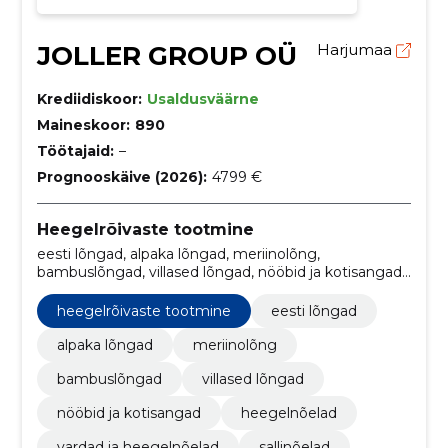
JOLLER GROUP OÜ
Harjumaa
Krediidiskoor:
Usaldusväärne
Maineskoor:
890
Töötajaid:
–
Prognooskäive (2026):
4799 €
Heegelrõivaste tootmine
eesti lõngad, alpaka lõngad, meriinolõng,
bambuslõngad, villased lõngad, nööbid ja kotisangad,
heegelnõelad, vardad ja heegelnõelad, sallinõelad,
nukuriided
heegelrõivaste tootmine
eesti lõngad
alpaka lõngad
meriinolõng
bambuslõngad
villased lõngad
nööbid ja kotisangad
heegelnõelad
vardad ja heegelnõelad
sallinõelad