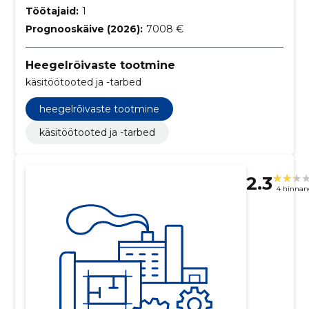
Töötajaid:
1
Prognooskäive (2026):
7008 €
Heegelrõivaste tootmine
käsitöötooted ja -tarbed
heegelrõivaste tootmine
käsitöötooted ja -tarbed
2.3
4 hinnan