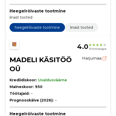
Heegelrõivaste tootmine
linast tooted
heegelrõivaste tootmine
linast tooted
4.0
13 hinnangut
MADELI KÄSITÖÖ
Harjumaa
OÜ
Krediidiskoor:
Usaldusväärne
Maineskoor:
950
Töötajaid:
–
Prognooskäive (2026):
–
Heegelrõivaste tootmine