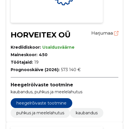
HORVEITEX OÜ
Harjumaa
Krediidiskoor:
Usaldusväärne
Maineskoor:
450
Töötajaid:
19
Prognooskäive (2026):
573 140 €
Heegelrõivaste tootmine
kaubandus, puhkus ja meelelahutus
heegelrõivaste tootmine
puhkus ja meelelahutus
kaubandus