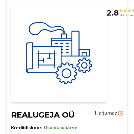
2.8
4 hinna
REALUGEJA OÜ
Harjumaa
Krediidiskoor:
Usaldusväärne