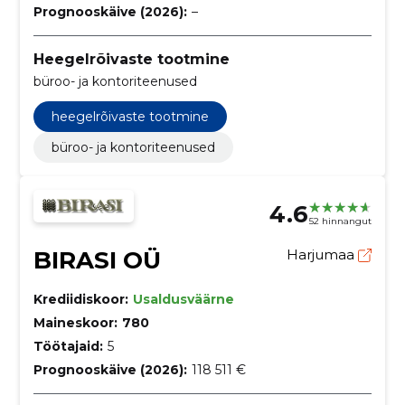
Prognooskäive (2026):
–
Heegelrõivaste tootmine
büroo- ja kontoriteenused
heegelrõivaste tootmine
büroo- ja kontoriteenused
4.6
52 hinnangut
BIRASI OÜ
Harjumaa
Krediidiskoor:
Usaldusväärne
Maineskoor:
780
Töötajaid:
5
Prognooskäive (2026):
118 511 €