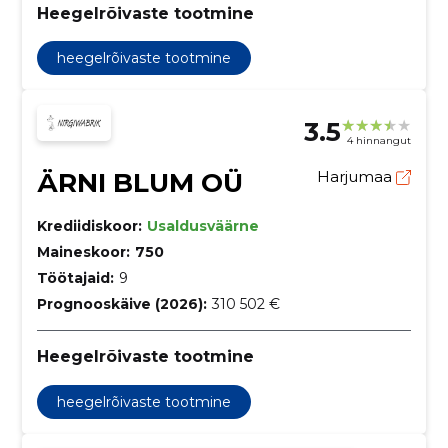
Heegelrõivaste tootmine
heegelrõivaste tootmine
3.5
4 hinnangut
ÄRNI BLUM OÜ
Harjumaa
Krediidiskoor:
Usaldusväärne
Maineskoor:
750
Töötajaid:
9
Prognooskäive (2026):
310 502 €
Heegelrõivaste tootmine
heegelrõivaste tootmine