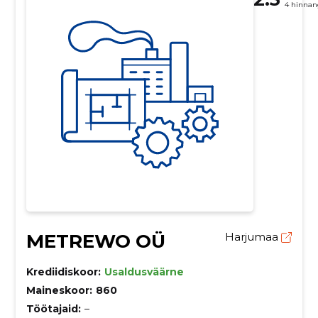
4 hinnan
METREWO OÜ
Harjumaa
Krediidiskoor:
Usaldusväärne
Maineskoor:
860
Töötajaid:
–