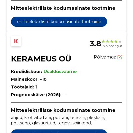
Mitteelektriliste kodumasinate tootmine
mitteelektriliste kodumasinate tootmine
3.8
4 hinnangut
KERAMEUS OÜ
Põlvamaa
Krediidiskoor:
Usaldusväärne
Maineskoor:
-10
Töötajaid:
1
Prognooskäive (2026):
–
Mitteelektriliste kodumasinate tootmine
ahjud, krohvitud ahi, pottahi, tellisahi, plekkahi,
pottsepp, glasuuritud, tegevuspiirkond,
pottsepatööd, kaminad