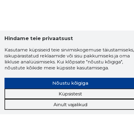
Hindame teie privaatsust
Kasutame küpsiseid teie sirvimiskogemuse täiustamiseks,
isikupärastatud reklaamide või sisu pakkumiseks ja oma
liikluse analüüsimiseks. Kui klõpsate "nõustu kõigiga",
nõustute kõikide meie küpsiste kasutamisega.
Nõustu kõigiga
Küpsistest
Storybook
Ainult vajalikud
Chrome laiendus
Storybooki laiendus ütleb Sulle, mis firma
veebilehel Sa parajasti viibid ja kui usaldusväärne