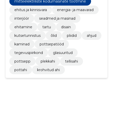
mitteelektriliste kodumasinate tootmine
ehitus ja kinnisvara
energia- ja maavarad
interjöör
seadmed ja masinad
ehitamine
tartu
disain
kutsetunnistus
õlid
pliidid
ahjud
kaminad
pottsepatööd
tegevuspiirkond
glasuuritud
pottsepp
plekkahi
tellisahi
pottahi
krohvitud ahi