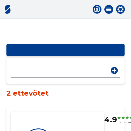
2 ettevõtet
4.9
8 hinna