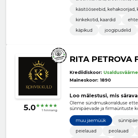
käsitööseebid, kehakoorijad,
kinkekotid, kaardid
eht
käpikud
joogipudelid
RITA PETROVA F
Krediidiskoor:
Usaldusväärne
Maineskoor:
1890
Loo mälestusi, mis särav
Oleme sündmuskorralduse ettev
5.0
sünnipäevade ja firmaürituste k
1 hinnang
muu jaemüük
sünnipäe
peielauad
peolauad