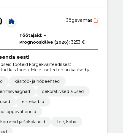
Ü
Jõgevamaa
Töötajaid:
–
Prognooskäive (2026):
3253 €
eenda eest!
dseid tooteid kõrgekvaliteedilisest
atud käsitööna. Meie tooted on unikaalsed ja
päraselt kingitusteks või isikupärastamiseks.
ed
käsitöö- ja hõbeehted
erimisvaagnad
dekoratiivsed alused
lused
ehtekarbid
id, õppevahendid
kommid ja šokolaadid
tee, kohv
ahad