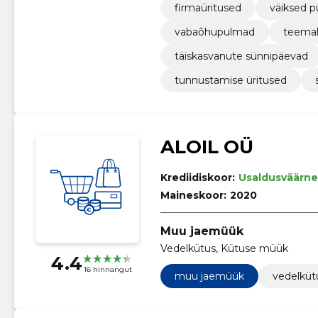
firmaüritused
väiksed 
vabaõhupulmad
teemal
täiskasvanute sünnipäevad
tunnustamise üritused
ALOIL OÜ
Krediidiskoor:
Usaldusväärne
Maineskoor:
2020
Muu jaemüük
Vedelkütus, Kütuse müük
4.4
16 hinnangut
muu jaemüük
vedelküt