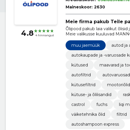
Maineskoor:
2630
Meie firma pakub Teile pa
Õlipood pakub laia valikut õlisid 
4.8
Meie valikusse kuuluvad MANNOL 
4 hinnangut
ja LIQUI MOLY õlid, YACCO, MO
masinapargile akud, määrded, a
muu jaemüük
autod ja
autokaupade ja -varuosade 
kütused
maavarad ja to
autofiltrid
autovaruosad
kütusefiltrid
mootoriõli
kütuse- ja õlilisandid
ras
castrol
fuchs
liqi m
väiketehnika õlid
filtrid
autoshampoon express