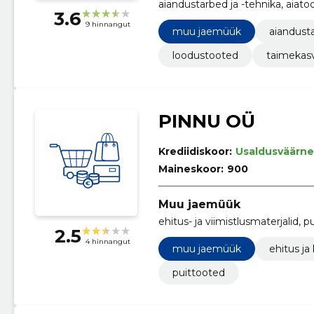
aiandustarbed ja -tehnika, aiat
3.6
9 hinnangut
muu jaemüük
aiandusta
loodustooted
taimekas
PINNU OÜ
Krediidiskoor:
Usaldusväärne
Maineskoor:
900
Muu jaemüük
ehitus- ja viimistlusmaterjalid, p
2.5
4 hinnangut
muu jaemüük
ehitus ja
puittooted