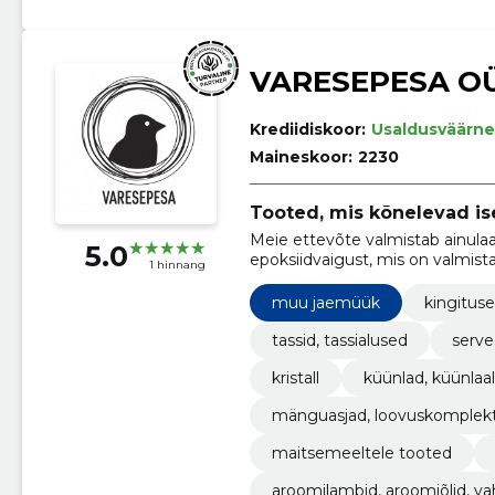
VARESEPESA O
Krediidiskoor:
Usaldusväärne
Maineskoor:
2230
Tooted, mis kõnelevad is
Meie ettevõte valmistab ainulaa
5.0
epoksiidvaigust, mis on valmist
1 hinnang
silmapaistvad ning sobivad suure
muu jaemüük
kingitus
tassid, tassialused
serve
kristall
küünlad, küünlaa
mänguasjad, loovuskomplekt
maitsemeeltele tooted
aroomilambid, aroomiõlid, v