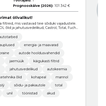
Töötajaid:
1
Prognooskäive (2026):
101 342 €
rimat õlivalikut!
ja filtreid, mis vastavad teie sõiduki vajadustele.
õlid ja jahutusvedelikud, Castrol, Total, Fuchs
TUL ja MANNOL õlid sõiduautodele ning
utokeemia ja kütuselisandid.
 autotarbed
kauplused
energia- ja maavarad
oraine
autode hooldusvahendid
jaemüük
käigukasti filtrid
d
jahutusvedelikud
autokeemia
ketehnika õlid
kohapeal
mannol
olý
sõidu- ja pakiautole
total
unil
tööriistad
akud