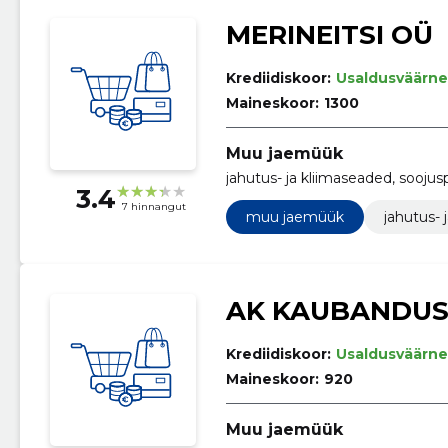
MERINEITSI OÜ
Krediidiskoor:
Usaldusväärne
Maineskoor:
1300
Muu jaemüük
jahutus- ja kliimaseaded, sooj
3.4
7 hinnangut
muu jaemüük
jahutus-
AK KAUBANDUS
Krediidiskoor:
Usaldusväärne
Maineskoor:
920
Muu jaemüük