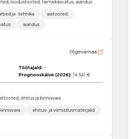
ooted, loodustooted, taimekasvatus, aiandus
rbed ja -tehnika
aiatooted
vatus
aiandus
Jõgevamaa
Töötajaid:
–
Prognooskäive (2026):
14 541 €
uittooted, ehitus ja kinnisvara
 kinnisvara
ehitus- ja viimistlusmaterjalid