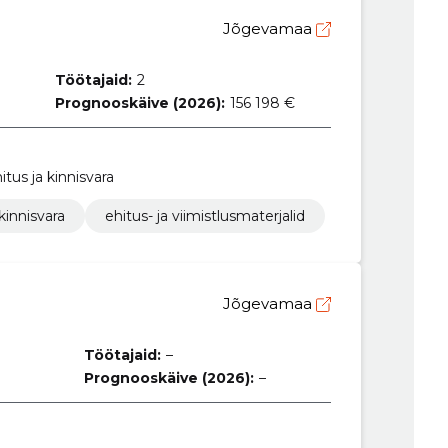
Jõgevamaa
Töötajaid:
2
Prognooskäive (2026):
156 198 €
itus ja kinnisvara
 kinnisvara
ehitus- ja viimistlusmaterjalid
Jõgevamaa
Töötajaid:
–
Prognooskäive (2026):
–