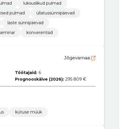
pulmad
luksuslikud pulmad
ised pulmad
üllatussünnipäevad
laste sünnipäevad
seminar
konverentsid
Jõgevamaa
Töötajaid:
6
Prognooskäive (2026):
295 809 €
us
kütuse müük