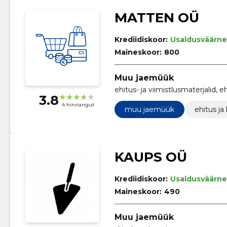
MATTEN OÜ
Krediidiskoor:
Usaldusväärne
Maineskoor:
800
Muu jaemüük
ehitus- ja viimistlusmaterjalid, eh
3.8
4 hinnangut
muu jaemüük
ehitus ja
KAUPS OÜ
Krediidiskoor:
Usaldusväärne
Maineskoor:
490
Muu jaemüük