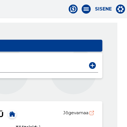
SISENE
Ü
Jõgevamaa