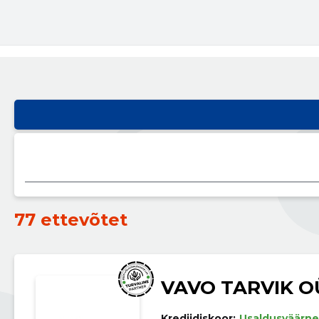
77 ettevõtet
VAVO TARVIK O
Krediidiskoor:
Usaldusväärne