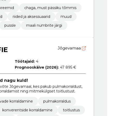
 kreemid
chaga, must pässiku tõmmis
ed
riided ja aksessuaarid
muud
pussle
maali numbrite järgi
IE
Jõgevamaa
Töötajaid:
4
Prognooskäive (2026):
47 895 €
ad nagu kuld!
õte Jõgevamaal, kes pakub pulmakorraldust,
orraldamist ning mitmekülgset toitlustust.
vade korraldamine
pulmakorraldus
konverentside korraldamine
toitlustus