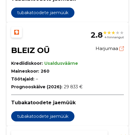
tubakatoodete jaemüük
2.8
4 hinnangut
BLEIZ OÜ
Harjumaa
Krediidiskoor:
Usaldusväärne
Maineskoor:
260
Töötajaid:
–
Prognooskäive (2026):
29 833 €
Tubakatoodete jaemüük
tubakatoodete jaemüük