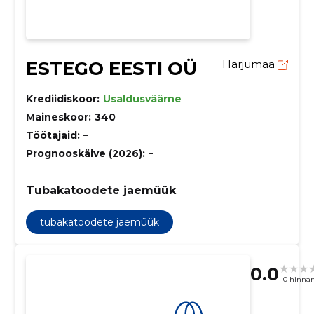
ESTEGO EESTI OÜ
Harjumaa
Krediidiskoor:
Usaldusväärne
Maineskoor:
340
Töötajaid:
–
Prognooskäive (2026):
–
Tubakatoodete jaemüük
tubakatoodete jaemüük
0.0
0 hinna