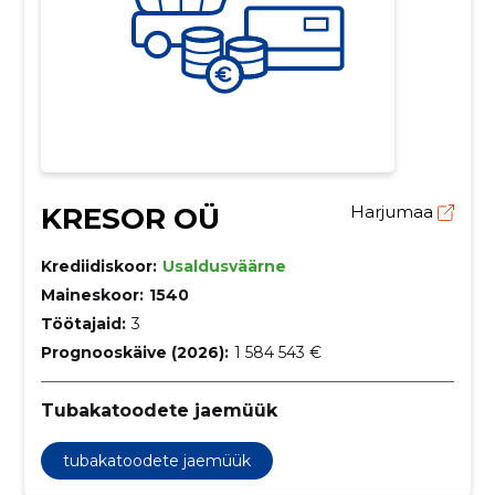
KRESOR OÜ
Harjumaa
Krediidiskoor:
Usaldusväärne
Maineskoor:
1540
Töötajaid:
3
Prognooskäive (2026):
1 584 543 €
Tubakatoodete jaemüük
tubakatoodete jaemüük