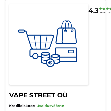
4.3
9 hinna
VAPE STREET OÜ
Krediidiskoor:
Usaldusväärne