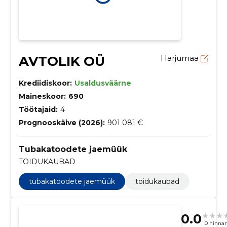
AVTOLIK OÜ
Harjumaa
Krediidiskoor:
Usaldusväärne
Maineskoor:
690
Töötajaid:
4
Prognooskäive (2026):
901 081 €
Tubakatoodete jaemüük
TOIDUKAUBAD
tubakatoodete jaemüük
toidukaubad
0.0
0 hinna