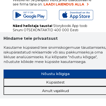
veebilehel Sa parajasti viibid ja kui usaldusväärne
see firma täna on.
LAADI LAIENDUS ALLA
Näed helistaja tausta!
Storybooki Äpp toob
Sinuni
OTSEKONTAKTID
400 000 Eesti
ettevõtte ja isikute kohta (juhid, ametnikud).
Hindame teie privaatsust
Andmed on rikastatud maksevõime ja
finantsinfoga.
Kasutame küpsiseid teie sirvimiskogemuse täiustamiseks,
isikupärastatud reklaamide või sisu pakkumiseks ja oma
liikluse analüüsimiseks. Kui klõpsate "nõustu kõigiga",
nõustute kõikide meie küpsiste kasutamisega.
Tööriistad
Sooduspakkumised
Nõustu kõigiga
Hanked
Tööturg
Küpsistest
Sihtkliendid
Rakendused
Ainult vajalikud
Lisavõimalused