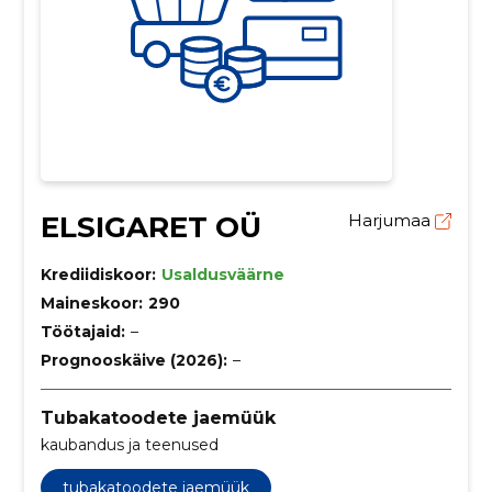
ELSIGARET OÜ
Harjumaa
Krediidiskoor:
Usaldusväärne
Maineskoor:
290
Töötajaid:
–
Prognooskäive (2026):
–
Tubakatoodete jaemüük
kaubandus ja teenused
tubakatoodete jaemüük