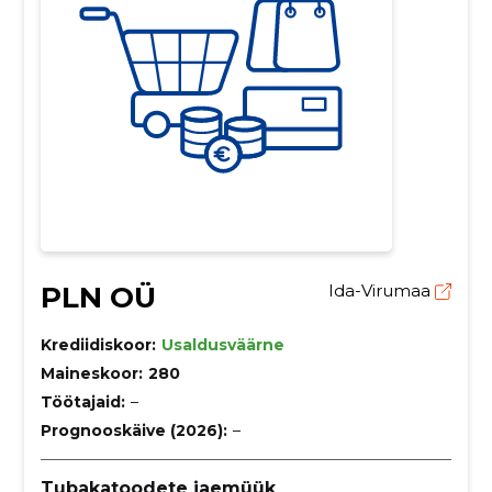
PLN OÜ
Ida-Virumaa
Krediidiskoor:
Usaldusväärne
Maineskoor:
280
Töötajaid:
–
Prognooskäive (2026):
–
Tubakatoodete jaemüük