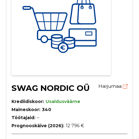
SWAG NORDIC OÜ
Harjumaa
Krediidiskoor:
Usaldusväärne
Maineskoor:
340
Töötajaid:
–
Prognooskäive (2026):
12 796 €