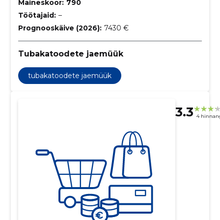
Maineskoor:
790
Töötajaid:
–
Prognooskäive (2026):
7430 €
Tubakatoodete jaemüük
tubakatoodete jaemüük
3.3
4 hinnan