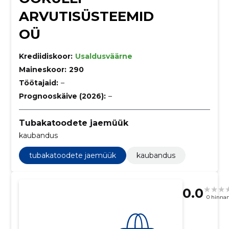
ARVUTISÜSTEEMID
OÜ
Krediidiskoor:
Usaldusväärne
Maineskoor:
290
Töötajaid:
–
Prognooskäive (2026):
–
Tubakatoodete jaemüük
kaubandus
tubakatoodete jaemüük
kaubandus
0.0
0 hinna