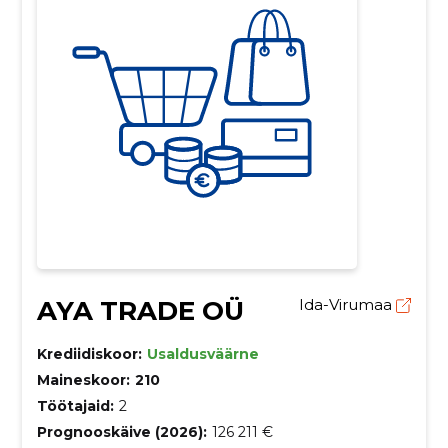
AYA TRADE OÜ
Ida-Virumaa
Krediidiskoor:
Usaldusväärne
Maineskoor:
210
Töötajaid:
2
Prognooskäive (2026):
126 211 €