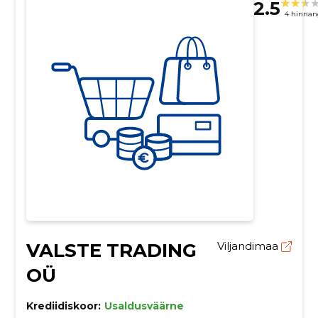
2.5
4 hinnan
VALSTE TRADING
Viljandimaa
OÜ
Krediidiskoor:
Usaldusväärne