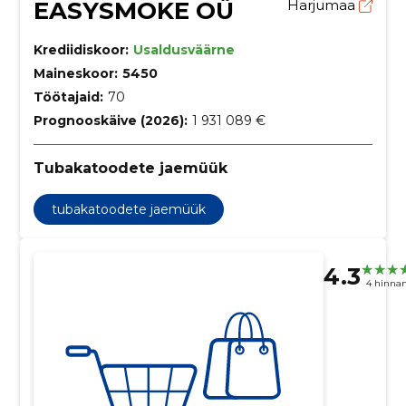
EASYSMOKE OÜ
Harjumaa
Krediidiskoor:
Usaldusväärne
Maineskoor:
5450
Töötajaid:
70
Prognooskäive (2026):
1 931 089 €
Tubakatoodete jaemüük
tubakatoodete jaemüük
4.3
4 hinna