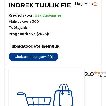
INDREK TUULIK FIE
Harjumaa
Krediidiskoor:
Usaldusväärne
Maineskoor:
300
Töötajaid:
–
Prognooskäive (2026):
–
Tubakatoodete jaemüük
tubakatoodete jaemüük
2.0
1 hin