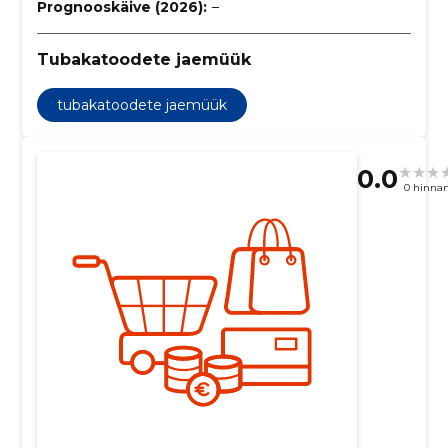
Prognooskäive (2026):
–
Tubakatoodete jaemüük
tubakatoodete jaemüük
0.0
0 hinna