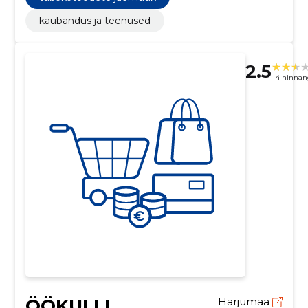
kaubandus ja teenused
2.5
4 hinnan
ÖÖKULLI
Harjumaa