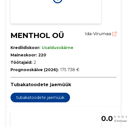
MENTHOL OÜ
Ida-Virumaa
Krediidiskoor:
Usaldusväärne
Maineskoor:
220
Töötajaid:
2
Prognooskäive (2026):
175 738 €
Tubakatoodete jaemüük
tubakatoodete jaemüük
0.0
0 hinna