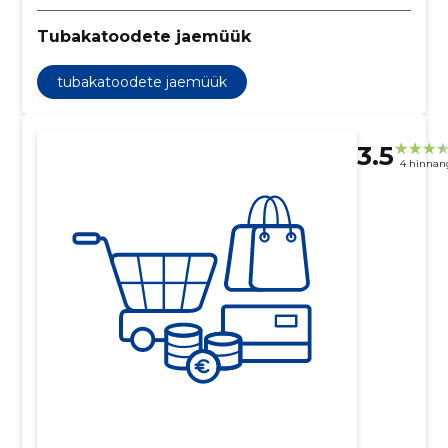
Tubakatoodete jaemüük
tubakatoodete jaemüük
3.5
4 hinnan