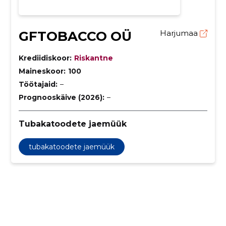
GFTOBACCO OÜ
Harjumaa
Krediidiskoor:
Riskantne
Maineskoor:
100
Töötajaid:
–
Prognooskäive (2026):
–
Tubakatoodete jaemüük
tubakatoodete jaemüük