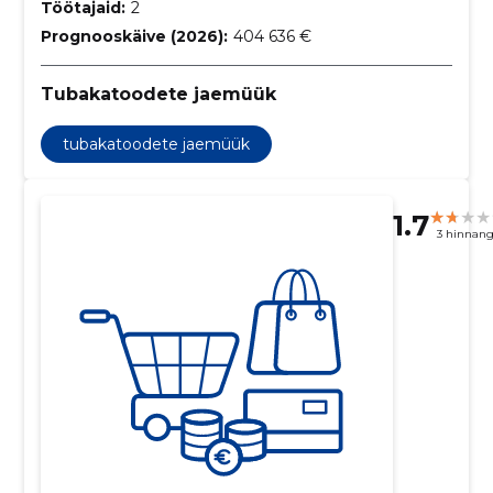
Töötajaid:
2
Prognooskäive (2026):
404 636 €
Tubakatoodete jaemüük
tubakatoodete jaemüük
1.7
3 hinnan