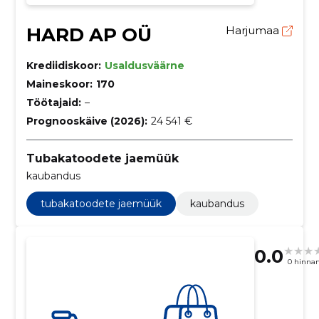
HARD AP OÜ
Harjumaa
Krediidiskoor:
Usaldusväärne
Maineskoor:
170
Töötajaid:
–
Prognooskäive (2026):
24 541 €
Tubakatoodete jaemüük
kaubandus
tubakatoodete jaemüük
kaubandus
0.0
0 hinna