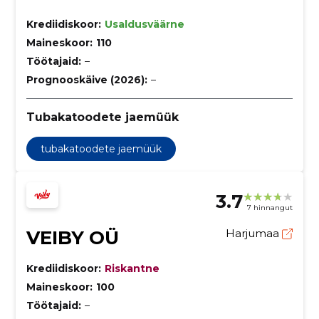
Krediidiskoor:
Usaldusväärne
Maineskoor:
110
Töötajaid:
–
Prognooskäive (2026):
–
Tubakatoodete jaemüük
tubakatoodete jaemüük
3.7
7 hinnangut
VEIBY OÜ
Harjumaa
Krediidiskoor:
Riskantne
Maineskoor:
100
Töötajaid:
–