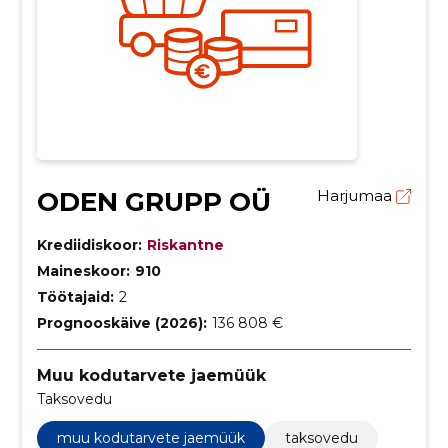
ODEN GRUPP OÜ
Harjumaa
Krediidiskoor:
Riskantne
Maineskoor:
910
Töötajaid:
2
Prognooskäive (2026):
136 808 €
Muu kodutarvete jaemüük
Taksovedu
muu kodutarvete jaemüük
taksovedu