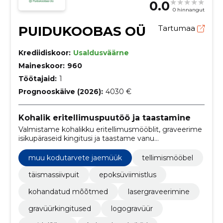
0.0
0 hinnangut
PUIDUKOOBAS OÜ
Tartumaa
Krediidiskoor:
Usaldusväärne
Maineskoor:
960
Töötajaid:
1
Prognooskäive (2026):
4030 €
Kohalik eritellimuspuutöö ja taastamine
Valmistame kohalikku eritellimusmööblit, graveerime
isikupäraseid kingitusi ja taastame vanu
mööbliesemeid. E‑poest leiab valmis puidutooted
kiireks ostuks.
muu kodutarvete jaemüük
tellimismööbel
täismassiivpuit
epoksüviimistlus
kohandatud mõõtmed
lasergraveerimine
gravüürkingitused
logogravüür