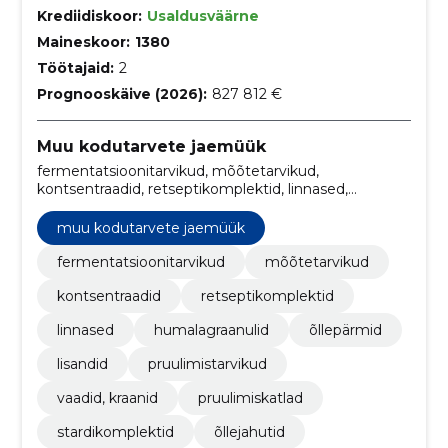
Krediidiskoor:
Usaldusväärne
Maineskoor:
1380
Töötajaid:
2
Prognooskäive (2026):
827 812 €
Muu kodutarvete jaemüük
fermentatsioonitarvikud, mõõtetarvikud,
kontsentraadid, retseptikomplektid, linnased,
Humalagraanulid, õllepärmid, lisandid,
Pruulimistarvikud, Vaadid, kraanid
muu kodutarvete jaemüük
fermentatsioonitarvikud
mõõtetarvikud
kontsentraadid
retseptikomplektid
linnased
humalagraanulid
õllepärmid
lisandid
pruulimistarvikud
vaadid, kraanid
pruulimiskatlad
stardikomplektid
õllejahutid