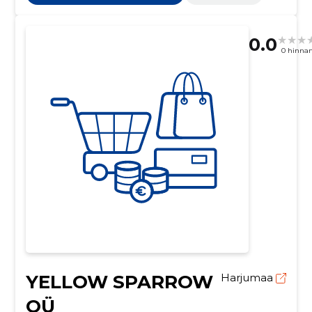
0.0
0 hinna
YELLOW SPARROW
Harjumaa
OÜ