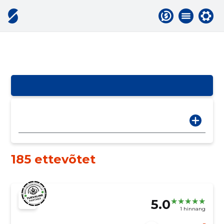
185 ettevõtet
5.0
1 hinnang