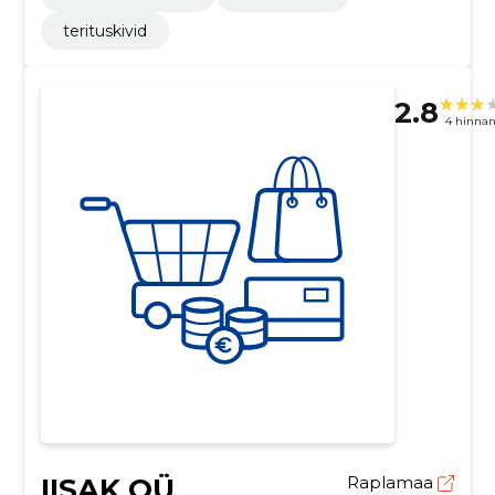
terituskivid
2.8
4 hinna
IISAK OÜ
Raplamaa