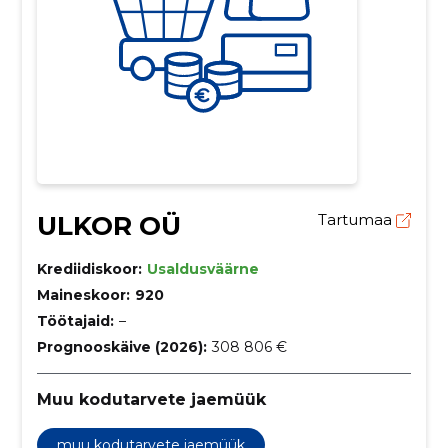
ULKOR OÜ
Tartumaa
Krediidiskoor:
Usaldusväärne
Maineskoor:
920
Töötajaid:
–
Prognooskäive (2026):
308 806 €
Muu kodutarvete jaemüük
muu kodutarvete jaemüük