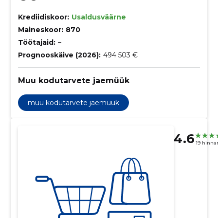
Krediidiskoor:
Usaldusväärne
Maineskoor:
870
Töötajaid:
–
Prognooskäive (2026):
494 503 €
Muu kodutarvete jaemüük
muu kodutarvete jaemüük
4.6
19 hinna