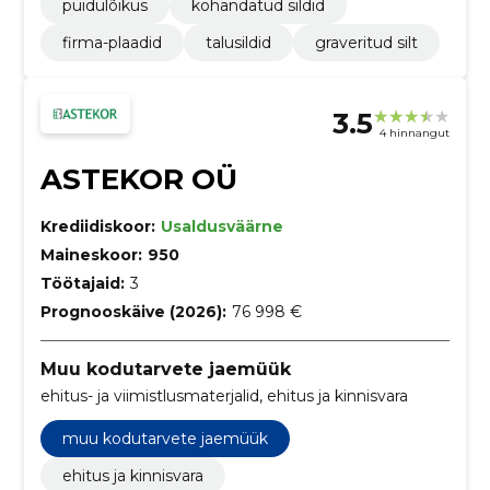
puidulõikus
kohandatud sildid
firma-plaadid
talusildid
graveritud silt
3.5
4 hinnangut
ASTEKOR OÜ
Krediidiskoor:
Usaldusväärne
Maineskoor:
950
Töötajaid:
3
Prognooskäive (2026):
76 998 €
Muu kodutarvete jaemüük
ehitus- ja viimistlusmaterjalid, ehitus ja kinnisvara
muu kodutarvete jaemüük
ehitus ja kinnisvara