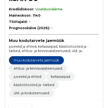
Krediidiskoor:
Usaldusväärne
Maineskoor:
1140
Töötajaid:
–
Prognooskäive (2026):
–
Muu kodutarvete jaemüük
juveelid ja ehted, kellassepad, käsitöötooted ja -
tarbed, ehitus- ja kinnisvarateenused, üld- ja
koduteenused
muu kodutarvete jaemüük
ehitus- ja kinnisvarateenused
juveelid ja ehted
kellassepad
käsitöötooted ja -tarbed
üld- ja koduteenused