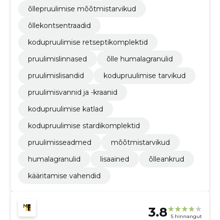
õllepruulimise mõõtmistarvikud
õllekontsentraadid
kodupruulimise retseptikomplektid
pruulimislinnased
õlle humalagranulid
pruulimislisandid
kodupruulimise tarvikud
pruulimisvannid ja -kraanid
kodupruulimise katlad
kodupruulimise stardikomplektid
pruulimisseadmed
mõõtmistarvikud
humalagranulid
lisaained
õlleankrud
kääritamise vahendid
3.8
5 hinnangut