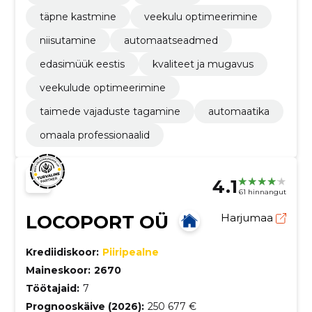
täpne kastmine
veekulu optimeerimine
niisutamine
automaatseadmed
edasimüük eestis
kvaliteet ja mugavus
veekulude optimeerimine
taimede vajaduste tagamine
automaatika
omaala professionaalid
4.1
61 hinnangut
LOCOPORT OÜ
Harjumaa
Krediidiskoor:
Piiripealne
Maineskoor:
2670
Töötajaid:
7
Prognooskäive (2026):
250 677 €