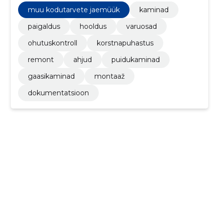
muu kodutarvete jaemüük
kaminad
paigaldus
hooldus
varuosad
ohutuskontroll
korstnapuhastus
remont
ahjud
puidukaminad
gaasikaminad
montaaž
dokumentatsioon