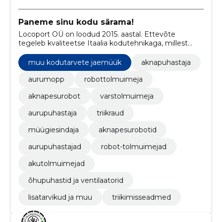
Paneme sinu kodu särama!
Locoport OÜ on loodud 2015. aastal. Ettevõte
tegeleb kvaliteetse Itaalia kodutehnikaga, millest
tunneb puudust iga klient. Omame laialdasi teadmisi
puhastussüsteemidest. ​
muu kodutarvete jaemüük
aknapuhastaja
aurumopp
robottolmuimeja
aknapesurobot
varstolmuimeja
aurupuhastaja
triikraud
müügiesindaja
aknapesurobotid
aurupuhastajad
robot-tolmuimejad
akutolmuimejad
õhupuhastid ja ventilaatorid
lisatarvikud ja muu
triikimisseadmed