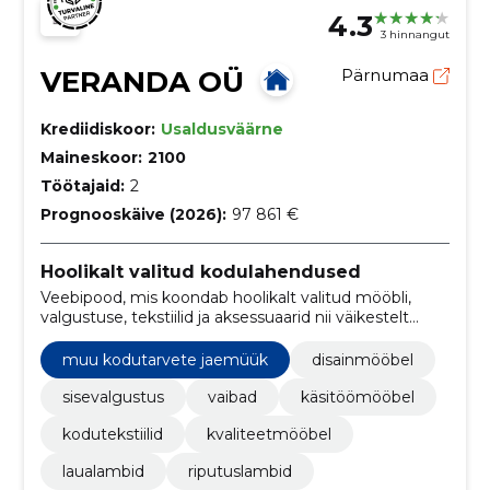
4.3
3 hinnangut
VERANDA OÜ
Pärnumaa
Krediidiskoor:
Usaldusväärne
Maineskoor:
2100
Töötajaid:
2
Prognooskäive (2026):
97 861 €
Hoolikalt valitud kodulahendused
Veebipood, mis koondab hoolikalt valitud mööbli,
valgustuse, tekstiilid ja aksessuaarid nii väikestelt
Eesti ja Euroopa tootjatelt kui ka tuntud brändidelt.
Pakume inspiratsiooni ja personaalset nõustamist, et
muu kodutarvete jaemüük
disainmööbel
muuta kodu kujundamine lihtsaks ja nauditavaks.
sisevalgustus
vaibad
käsitöömööbel
kodutekstiilid
kvaliteetmööbel
laualambid
riputuslambid