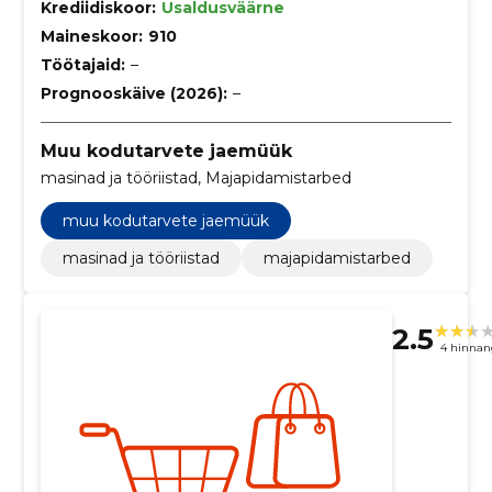
Krediidiskoor:
Usaldusväärne
Maineskoor:
910
Töötajaid:
–
Prognooskäive (2026):
–
Muu kodutarvete jaemüük
masinad ja tööriistad, Majapidamistarbed
muu kodutarvete jaemüük
masinad ja tööriistad
majapidamistarbed
2.5
4 hinnan