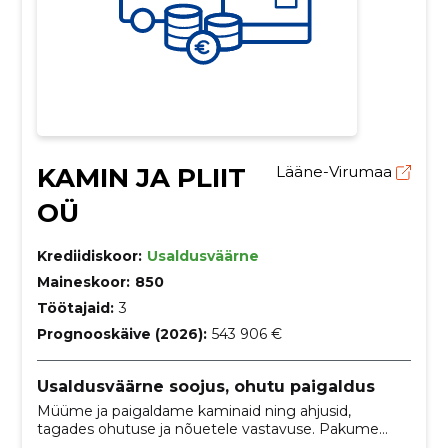
KAMIN JA PLIIT
Lääne-Virumaa
OÜ
Krediidiskoor:
Usaldusväärne
Maineskoor:
850
Töötajaid:
3
Prognooskäive (2026):
543 906 €
Usaldusväärne soojus, ohutu paigaldus
Müüme ja paigaldame kaminaid ning ahjusid,
tagades ohutuse ja nõuetele vastavuse. Pakume
tooteinfot ja järelteenindust.