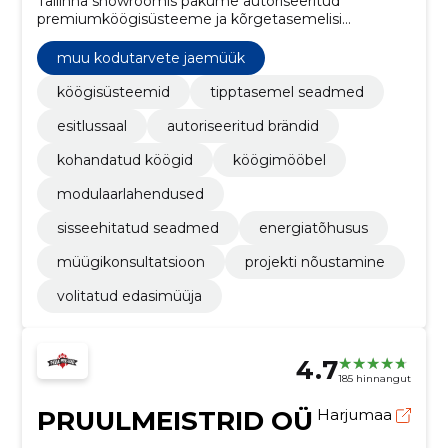
Tallinna showroomis pakume autoriseeritud
premiumköögisüsteeme ja kõrgetasemelisi
köögiseadmeid. Kureeritud brändivalik ja kohalik
nõustamine teevad valiku ja ostu lihtsaks.
muu kodutarvete jaemüük
köögisüsteemid
tipptasemel seadmed
esitlussaal
autoriseeritud brändid
kohandatud köögid
köögimööbel
modulaarlahendused
sisseehitatud seadmed
energiatõhusus
müügikonsultatsioon
projekti nõustamine
volitatud edasimüüja
4.7
185 hinnangut
PRUULMEISTRID OÜ
Harjumaa