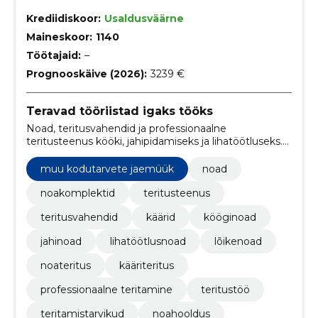
Krediidiskoor:
Usaldusväärne
Maineskoor:
1140
Töötajaid:
–
Prognooskäive (2026):
3239 €
Teravad tööriistad igaks tööks
Noad, teritusvahendid ja professionaalne
teritusteenus kööki, jahipidamiseks ja lihatöötluseks.
Mugav üks koht nii ostmiseks kui ka teritamiseks.
muu kodutarvete jaemüük
noad
noakomplektid
teritusteenus
teritusvahendid
käärid
kööginoad
jahinoad
lihatöötlusnoad
lõikenoad
noateritus
kääriteritus
professionaalne teritamine
teritustöö
teritamistarvikud
noahooldus