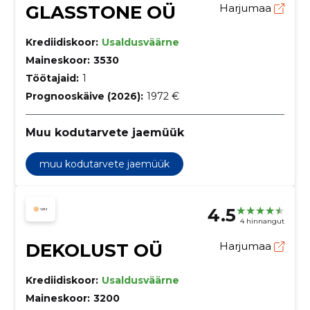
GLASSTONE OÜ
Harjumaa
Krediidiskoor:
Usaldusväärne
Maineskoor:
3530
Töötajaid:
1
Prognooskäive (2026):
1972 €
Muu kodutarvete jaemüük
muu kodutarvete jaemüük
4.5
4 hinnangut
DEKOLUST OÜ
Harjumaa
Krediidiskoor:
Usaldusväärne
Maineskoor:
3200