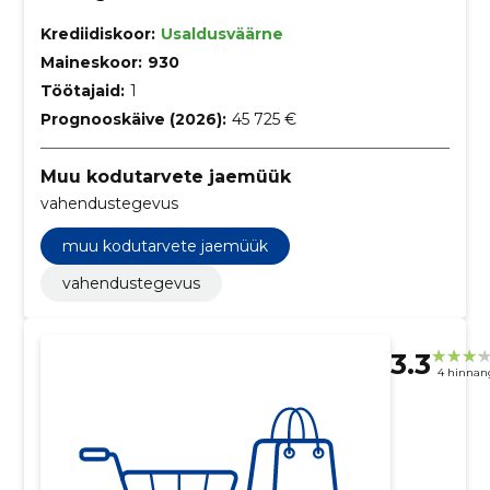
Krediidiskoor:
Usaldusväärne
Maineskoor:
930
Töötajaid:
1
Prognooskäive (2026):
45 725 €
Muu kodutarvete jaemüük
vahendustegevus
muu kodutarvete jaemüük
vahendustegevus
3.3
4 hinnan