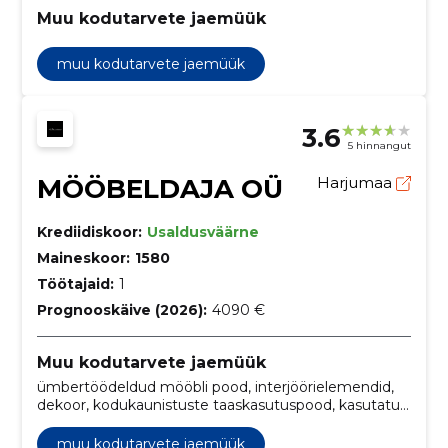
Muu kodutarvete jaemüük
muu kodutarvete jaemüük
3.6
5 hinnangut
MÖÖBELDAJA OÜ
Harjumaa
Krediidiskoor:
Usaldusväärne
Maineskoor:
1580
Töötajaid:
1
Prognooskäive (2026):
4090 €
Muu kodutarvete jaemüük
ümbertöödeldud mööbli pood, interjöörielemendid,
dekoor, kodukaunistuste taaskasutuspood, kasutatud
mööbli diilid, kasutatud mööbli veebipood,
antiikmööbli turg, sisustus kasutatud mööbliga,
muu kodutarvete jaemüük