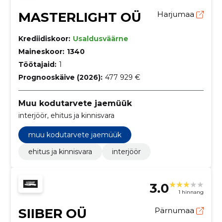
MASTERLIGHT OÜ
Harjumaa
Krediidiskoor:
Usaldusväärne
Maineskoor:
1340
Töötajaid:
1
Prognooskäive (2026):
477 929 €
Muu kodutarvete jaemüük
interjöör, ehitus ja kinnisvara
muu kodutarvete jaemüük
ehitus ja kinnisvara
interjöör
3.0
1 hinnang
SIIBER OÜ
Pärnumaa