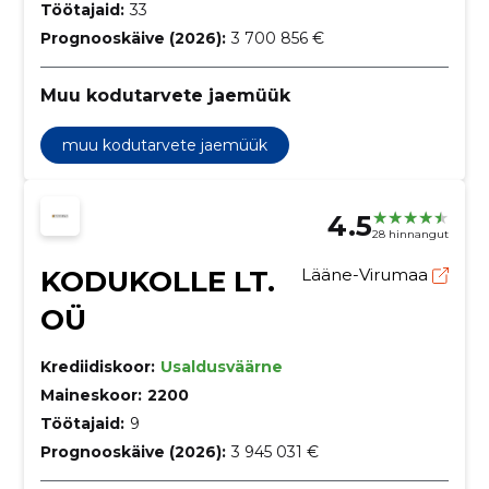
Töötajaid:
33
Prognooskäive (2026):
3 700 856 €
Muu kodutarvete jaemüük
muu kodutarvete jaemüük
4.5
28 hinnangut
KODUKOLLE LT.
Lääne-Virumaa
OÜ
Krediidiskoor:
Usaldusväärne
Maineskoor:
2200
Töötajaid:
9
Prognooskäive (2026):
3 945 031 €