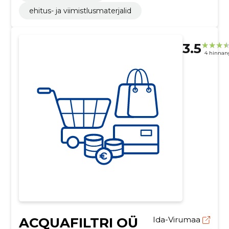
ehitus- ja viimistlusmaterjalid
3.5
4 hinnan
ACQUAFILTRI OÜ
Ida-Virumaa