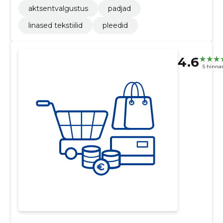
aktsentvalgustus
padjad
linased tekstiilid
pleedid
4.6
5 hinna