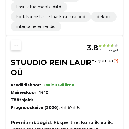
kasutatud mööbli diilid
kodukaunistuste taaskasutuspood
dekoor
interjöörielemendid
3.8
4 hinnangut
STUUDIO REIN LAUR
Harjumaa
OÜ
Krediidiskoor:
Usaldusväärne
Maineskoor:
1410
Töötajaid:
1
Prognooskäive (2026):
48 678 €
Premiumköögid. Ekspertne, kohalik valik.