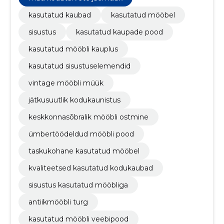
kvaliteetsed kasutatud kodukaubad, taskukohane
kasutatud mööbel
kasutatud kaubad
kasutatud mööbel
sisustus
kasutatud kaupade pood
kasutatud mööbli kauplus
kasutatud sisustuselemendid
vintage mööbli müük
jätkusuutlik kodukaunistus
keskkonnasõbralik mööbli ostmine
ümbertöödeldud mööbli pood
taskukohane kasutatud mööbel
kvaliteetsed kasutatud kodukaubad
sisustus kasutatud mööbliga
antiikmööbli turg
kasutatud mööbli veebipood