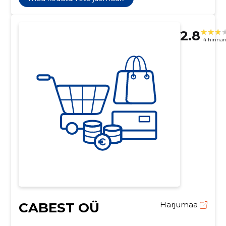
2.8
4 hinna
CABEST OÜ
Harjumaa