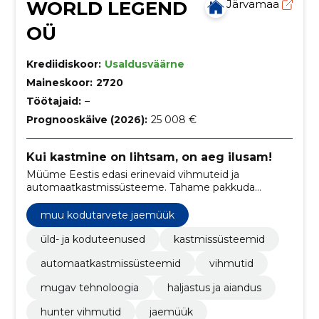
WORLD LEGEND
Järvamaa
OÜ
Krediidiskoor:
Usaldusväärne
Maineskoor:
2720
Töötajaid:
–
Prognooskäive (2026):
25 008 €
Kui kastmine on lihtsam, on aeg ilusam!
Müüme Eestis edasi erinevaid vihmuteid ja
automaatkastmissüsteeme. Tahame pakkuda
eestlastele kvaliteetseid tooteid, millega oma aedade
eest hoolitseda.
muu kodutarvete jaemüük
üld- ja koduteenused
kastmissüsteemid
automaatkastmissüsteemid
vihmutid
mugav tehnoloogia
haljastus ja aiandus
hunter vihmutid
jaemüük