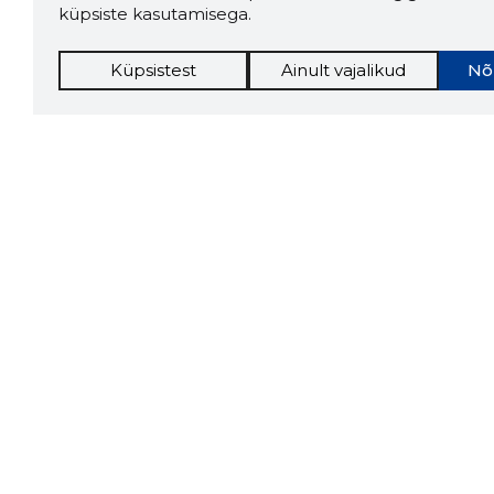
küpsiste kasutamisega.
Küpsistest
Ainult vajalikud
Nõ
Storybo
Storybook
firma v
kui usa
Chrome laiendus
LAADI
Tööriistad
Lisavõima
Sooduspakkumised
Inforegister