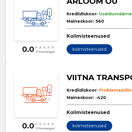
ARLOOM OÜ
Krediidiskoor:
Usaldusväärne
Maineskoor:
560
Kolimisteenused
0.0
kolimisteenused
0 hinnangut
VIITNA TRANSP
Krediidiskoor:
Problemaatili
Maineskoor:
-420
Kolimisteenused
0.0
kolimisteenused
0 hinnangut