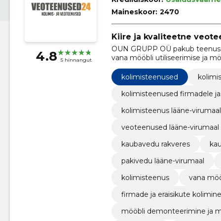
Maineskoor:
2470
Kiire ja kvaliteetne veote
OUN GRUPP OÜ pakub teenuseid 
4.8
vana mööbli utiliseerimise ja 
5 hinnangut
Rakveres, Lääne-Virumaal kui ka
kolimisteenused
kolimi
kolimisteenused firmadele ja 
kolimisteenus lääne-virumaal
veoteenused lääne-virumaal
kaubavedu rakveres
kau
pakivedu lääne-virumaal
kolimisteenus
vana mööb
firmade ja eraisikute kolimin
mööbli demonteerimine ja 