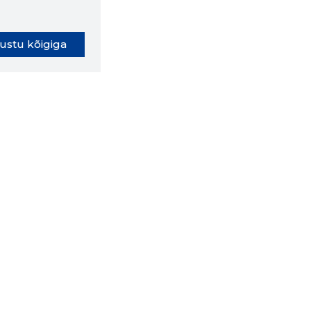
ustu kõigiga
oki laiendus ütleb Sulle, mis
eebilehel Sa parajasti viibid ja
ldusväärne see firma täna on.
 LAIENDUS ALLA
lused
Ettevõttest
Grupist