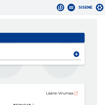
SISENE
Lääne-Virumaa