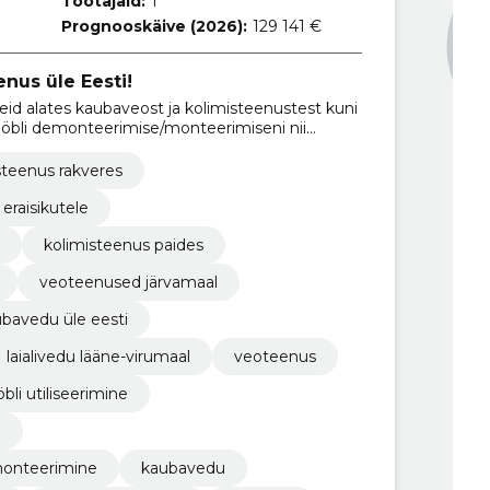
Töötajaid:
1
Prognooskäive (2026):
129 141 €
enus üle Eesti!
alates kaubaveost ja kolimisteenustest kuni
mööbli demonteerimise/monteerimiseni nii
 kogu Eestis.
steenus rakveres
eraisikutele
kolimisteenus paides
veoteenused järvamaal
bavedu üle eesti
laialivedu lääne-virumaal
veoteenus
li utiliseerimine
e
monteerimine
kaubavedu