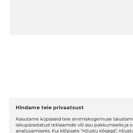
Hindame teie privaatsust
Kasutame küpsiseid teie sirvimiskogemuse täiustami
isikupärastatud reklaamide või sisu pakkumiseks ja o
analüüsimiseks. Kui klõpsate "nõustu kõigiga", nõust