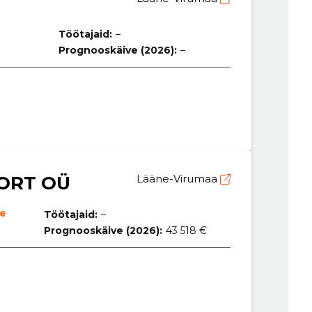
Töötajaid:
–
Prognooskäive (2026):
–
ORT OÜ
Lääne-Virumaa
ne
Töötajaid:
–
Prognooskäive (2026):
43 518 €