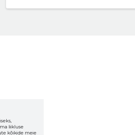
seks,
ma liikluse
ute kõikide meie