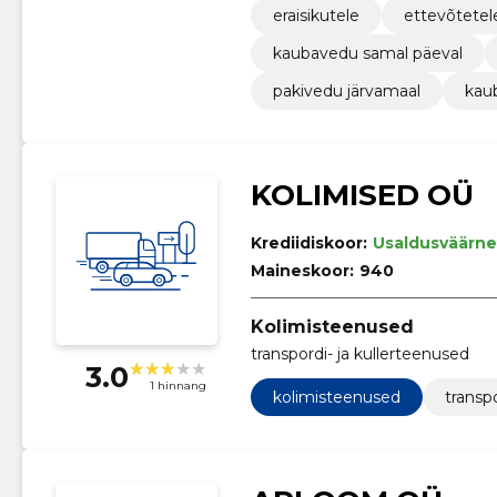
eraisikutele
ettevõtetel
kaubavedu samal päeval
pakivedu järvamaal
kaub
KOLIMISED OÜ
Krediidiskoor:
Usaldusväärne
Maineskoor:
940
Kolimisteenused
transpordi- ja kullerteenused
3.0
1 hinnang
kolimisteenused
transp