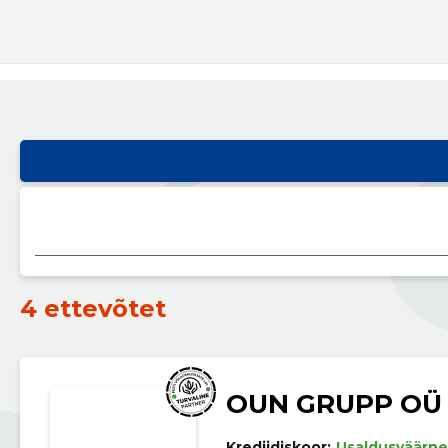
4 ettevõtet
OUN GRUPP OÜ
Krediidiskoor:
Usaldusväärne