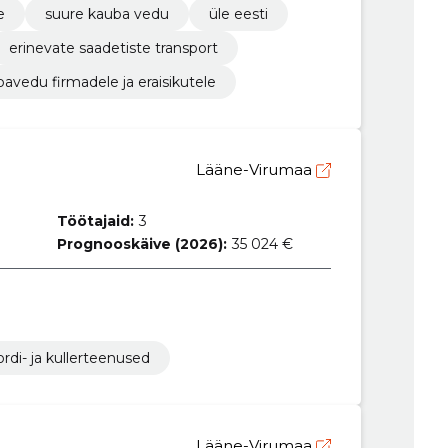
e
suure kauba vedu
üle eesti
erinevate saadetiste transport
avedu firmadele ja eraisikutele
Lääne-Virumaa
Töötajaid:
3
Prognooskäive (2026):
35 024 €
ordi- ja kullerteenused
Lääne-Virumaa