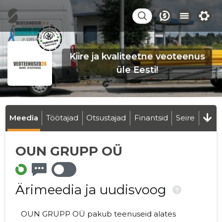
Kiire ja kvaliteetne veoteenus
üle Eesti!
Meedia
Töötajad
Otsustajad
Finantsid
Seire
OUN GRUPP OÜ
Ärimeedia ja uudisvoog
?
OUN GRUPP OÜ pakub teenuseid alates