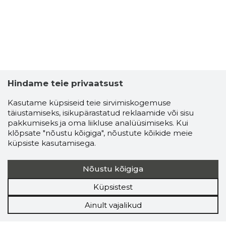
Hindame teie privaatsust
Kasutame küpsiseid teie sirvimiskogemuse
täiustamiseks, isikupärastatud reklaamide või sisu
pakkumiseks ja oma liikluse analüüsimiseks. Kui
klõpsate "nõustu kõigiga", nõustute kõikide meie
küpsiste kasutamisega.
Nõustu kõigiga
Küpsistest
Ainult vajalikud