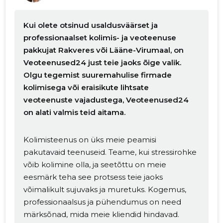
Kui olete otsinud usaldusväärset ja
professionaalset kolimis- ja veoteenuse
pakkujat Rakveres või Lääne-Virumaal, on
Veoteenused24 just teie jaoks õige valik.
Olgu tegemist suuremahulise firmade
kolimisega või eraisikute lihtsate
veoteenuste vajadustega, Veoteenused24
on alati valmis teid aitama.
Kolimisteenus on üks meie peamisi
pakutavaid teenuseid. Teame, kui stressirohke
võib kolimine olla, ja seetõttu on meie
eesmärk teha see protsess teie jaoks
võimalikult sujuvaks ja muretuks. Kogemus,
professionaalsus ja pühendumus on need
märksõnad, mida meie kliendid hindavad.