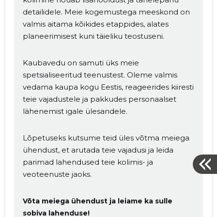
detailidele. Meie kogemustega meeskond on
valmis aitama kõikides etappides, alates
planeerimisest kuni täieliku teostuseni.
Kaubavedu on samuti üks meie
spetsialiseeritud teenustest. Oleme valmis
vedama kaupa kogu Eestis, reageerides kiiresti
teie vajadustele ja pakkudes personaalset
lähenemist igale ülesandele.
Lõpetuseks kutsume teid üles võtma meiega
ühendust, et arutada teie vajadusi ja leida
parimad lahendused teie kolimis- ja
veoteenuste jaoks.
Võta meiega ühendust ja leiame ka sulle
sobiva lahenduse!