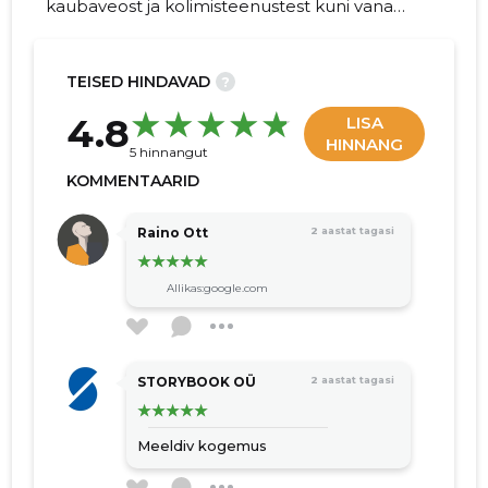
kaubaveost ja kolimisteenustest kuni vana
mööbli utiliseerimise ja mööbli
demonteerimise/monteerimiseni nii
Rakveres, Lääne-Virumaal kui ka kogu Eestis.
TEISED HINDAVAD
?
24
4.8
LISA
HINNANG
5 hinnangut
KOMMENTAARID
Raino Ott
2 aastat tagasi
Allikas:google.com
STORYBOOK OÜ
2 aastat tagasi
Meeldiv kogemus