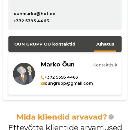
ounmarko@hot.ee
+372 5395 4463
OUN GRUPP OÜ kontaktid
Juhatus
Marko Õun
Kontaktisik
+372 5395 4463
oungrupp@gmail.com
Mida kliendid arvavad?
?
Ettevõtte klientide arvamused