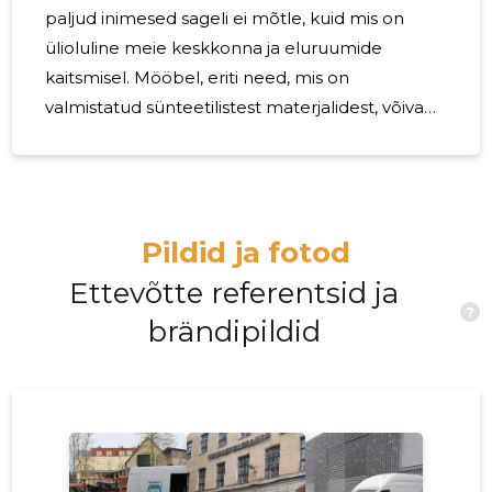
paljud inimesed sageli ei mõtle, kuid mis on
ülioluline meie keskkonna ja eluruumide
kaitsmisel. Mööbel, eriti need, mis on
valmistatud sünteetilistest materjalidest, võivad
keskkonnale olulist kahju tekitada, kui neid ei
utiliseerita õigesti. Kuidas saaksime siis vanadest
esemetest loobuda vastutustundlikult? Miks on
vana mööbli utiliseerimine oluline?
Pildid ja fotod
Keskkonnakaitse- paljud mööbliesemed
sisaldavad sünteetilisi ja potentsiaalselt
Ettevõtte referentsid ja
?
kahjulikke aineid, mis võivad saastada meie vett,
brändipildid
mulda ja õhku, kui need satuvad prügilatesse ja
lagunevad.