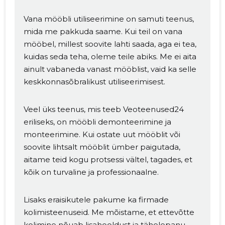
Vana mööbli utiliseerimine on samuti teenus,
mida me pakkuda saame. Kui teil on vana
mööbel, millest soovite lahti saada, aga ei tea,
kuidas seda teha, oleme teile abiks. Me ei aita
ainult vabaneda vanast mööblist, vaid ka selle
keskkonnasõbralikust utiliseerimisest.
Veel üks teenus, mis teeb Veoteenused24
eriliseks, on mööbli demonteerimine ja
monteerimine. Kui ostate uut mööblit või
soovite lihtsalt mööblit ümber paigutada,
aitame teid kogu protsessi vältel, tagades, et
kõik on turvaline ja professionaalne.
Lisaks eraisikutele pakume ka firmade
kolimisteenuseid. Me mõistame, et ettevõtte
kolimine nõuab lisahooldust ja tähelepanu