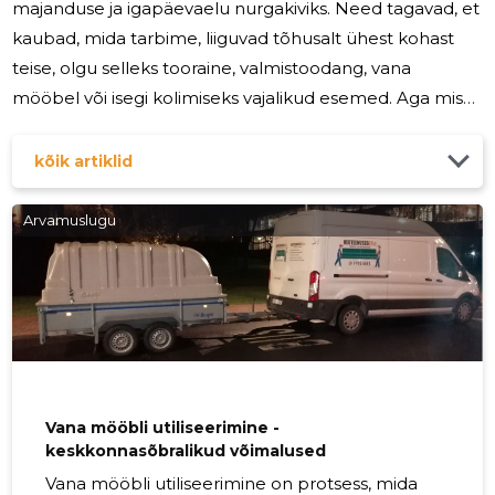
majanduse ja igapäevaelu nurgakiviks. Need tagavad, et
kaubad, mida tarbime, liiguvad tõhusalt ühest kohast
teise, olgu selleks tooraine, valmistoodang, vana
mööbel või isegi kolimiseks vajalikud esemed. Aga mis
täpselt on veoteenus ja miks on see nii oluline?
Veoteenus on teenus, mis hõlmab kaupade, saadetiste
kõik artiklid
ja muude esemete transportimist ühest kohast teise.
See võib hõlmata lühemaid vahemaid linna piires või
Arvamuslugu
pikki vahemaid rahvusvahelisel tasandil. Veoteenused
võivad hõlmata erinevaid transpordivahendeid,
sealhulgas veokeid, laevu, lennukeid ja
Vana mööbli utiliseerimine -
keskkonnasõbralikud võimalused
Vana mööbli utiliseerimine on protsess, mida