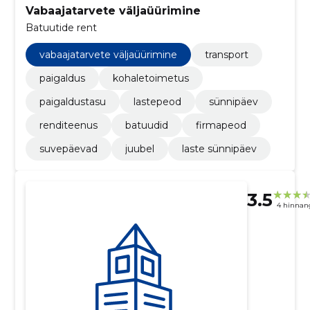
Vabaajatarvete väljaüürimine
Batuutide rent
vabaajatarvete väljaüürimine
transport
paigaldus
kohaletoimetus
paigaldustasu
lastepeod
sünnipäev
renditeenus
batuudid
firmapeod
suvepäevad
juubel
laste sünnipäev
3.5
4 hinnan