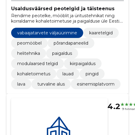
Usaldusväärsed peotelgid ja täisteenus
Rendime peotelke, mööblit ja üritustehnikat ning
korraldame kohaletoimetuse ja paigalduse üle Eesti.
Päringutele vastame 24 tunni jooksul; Lõuna-Eesti
parima hinna garantii kehtib tingimustel.
vabaajatarvete väljaüürimine
kaaretelgid
peomööbel
põrandapaneelid
helitehnika
paigaldus
modulaarsed telgid
kiirpaigaldus
kohaletoimetus
lauad
pingid
lava
turvaline alus
esinemisplatvorm
4.2
9 hinna