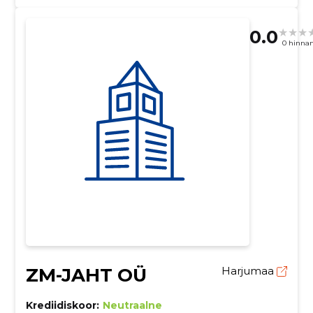
0.0
0 hinna
ZM-JAHT OÜ
Harjumaa
Krediidiskoor:
Neutraalne