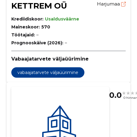
KETTREM OÜ
Harjumaa
Krediidiskoor:
Usaldusväärne
Maineskoor:
570
Töötajaid:
–
Prognooskäive (2026):
–
Vabaajatarvete väljaüürimine
vabaajatarvete väljaüürimine
0.0
0 hinna