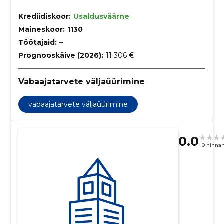
Krediidiskoor:
Usaldusväärne
Maineskoor:
1130
Töötajaid:
–
Prognooskäive (2026):
11 306 €
Vabaajatarvete väljaüürimine
vabaajatarvete väljaüürimine
0.0
0 hinna