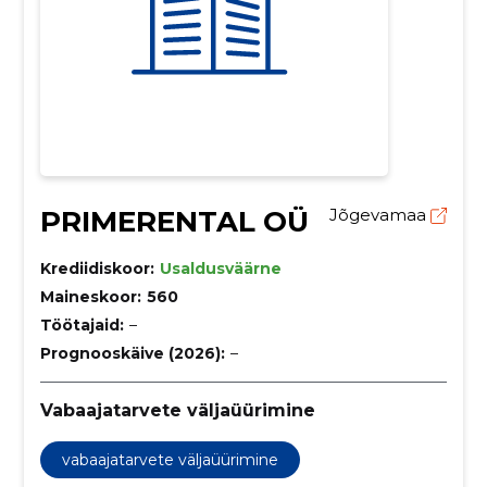
PRIMERENTAL OÜ
Jõgevamaa
Krediidiskoor:
Usaldusväärne
Maineskoor:
560
Töötajaid:
–
Prognooskäive (2026):
–
Vabaajatarvete väljaüürimine
vabaajatarvete väljaüürimine