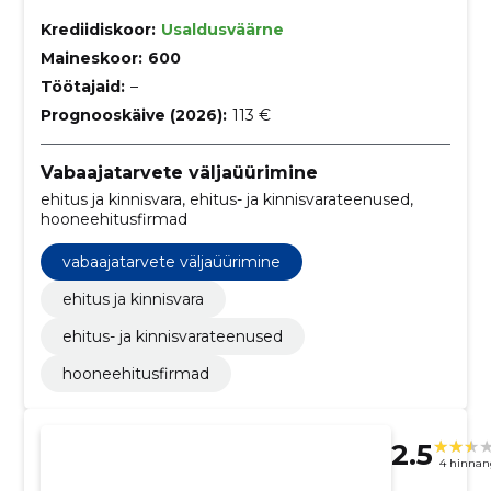
Krediidiskoor:
Usaldusväärne
Maineskoor:
600
Töötajaid:
–
Prognooskäive (2026):
113 €
Vabaajatarvete väljaüürimine
ehitus ja kinnisvara, ehitus- ja kinnisvarateenused,
hooneehitusfirmad
vabaajatarvete väljaüürimine
ehitus ja kinnisvara
ehitus- ja kinnisvarateenused
hooneehitusfirmad
2.5
4 hinnan