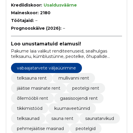
Krediidiskoor:
Usaldusväärne
Maineskoor:
2180
Töötajaid:
–
Prognooskäive (2026):
–
Loo unustamatuid elamusi!
Pakume laia valikut renditeenuseid, sealhulgas
telksaunu, kümblustünne, peotelke, õhupallide
heeliumiga täitmist, pehmejäätise masinaid ja
tikkimistöid, et muuta Teie pidustused ja üritused
vabaajatarvete väljaüürimine
eriliseks ja meeldejäävaks
telksauna rent
mullivanni rent
jäätise masinate rent
peotelgi rent
õllemööbli rent
gaasisoojendi rent
tikkimistööd
kuumaveetünnid
telksaunad
sauna rent
saunatarvikud
pehmejäätise masinad
peotelgid