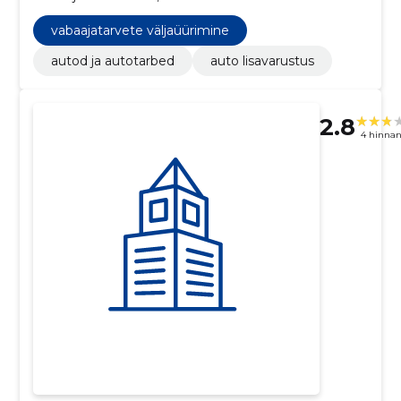
vabaajatarvete väljaüürimine
autod ja autotarbed
auto lisavarustus
2.8
4 hinna