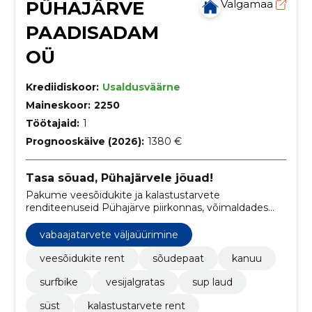
PÜHAJÄRVE
Valgamaa
PAADISADAM
OÜ
Krediidiskoor:
Usaldusväärne
Maineskoor:
2250
Töötajaid:
1
Prognooskäive (2026):
1380 €
Tasa sõuad, Pühajärvele jõuad!
Pakume veesõidukite ja kalastustarvete
renditeenuseid Pühajärve piirkonnas, võimaldades
klientidel nautida veepõhist lõbu ja kalapüüki
looduskauni järve ääres.
vabaajatarvete väljaüürimine
veesõidukite rent
sõudepaat
kanuu
surfbike
vesijalgratas
sup laud
süst
kalastustarvete rent