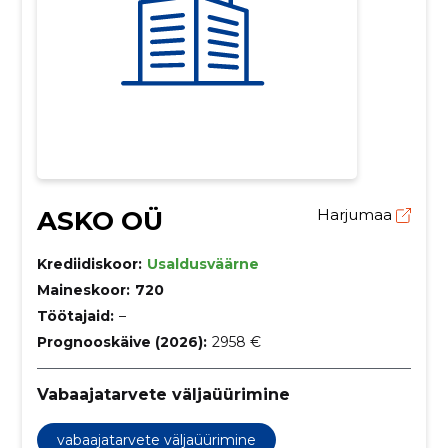
ASKO OÜ
Harjumaa
Krediidiskoor:
Usaldusväärne
Maineskoor:
720
Töötajaid:
–
Prognooskäive (2026):
2958 €
Vabaajatarvete väljaüürimine
vabaajatarvete väljaüürimine