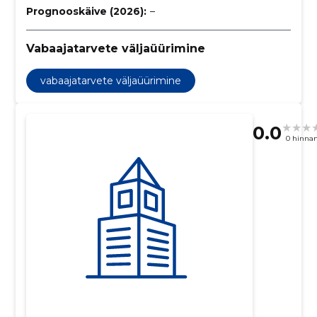
Prognooskäive (2026):
–
Vabaajatarvete väljaüürimine
vabaajatarvete väljaüürimine
0.0
0 hinna