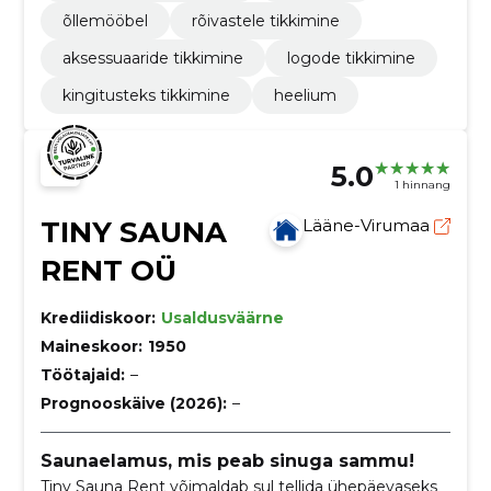
õllemööbel
rõivastele tikkimine
aksessuaaride tikkimine
logode tikkimine
kingitusteks tikkimine
heelium
5.0
1 hinnang
TINY SAUNA
Lääne-Virumaa
RENT OÜ
Krediidiskoor:
Usaldusväärne
Maineskoor:
1950
Töötajaid:
–
Prognooskäive (2026):
–
Saunaelamus, mis peab sinuga sammu!
Tiny Sauna Rent võimaldab sul tellida ühepäevaseks