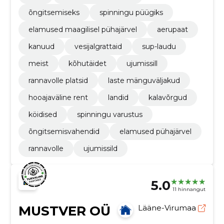
õngitsemiseks
spinningu püügiks
elamused maagilisel pühajärvel
aerupaat
kanuud
vesijalgrattaid
sup-laudu
meist
kõhutäidet
ujumissill
rannavolle platsid
laste mänguväljakud
hooajaväline rent
landid
kalavõrgud
köidised
spinningu varustus
õngitsemisvahendid
elamused pühajärvel
rannavolle
ujumissild
5.0
11 hinnangut
MUSTVER OÜ
Lääne-Virumaa