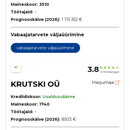
Maineskoor:
3510
Töötajaid:
–
Prognooskäive (2026):
1 115 352 €
Vabaajatarvete väljaüürimine
vabaajatarvete väljaüürimine
3.8
4 hinnangut
KRUTSKI OÜ
Harjumaa
Krediidiskoor:
Usaldusväärne
Maineskoor:
1740
Töötajaid:
–
Prognooskäive (2026):
8503 €