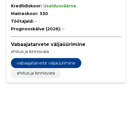
Krediidiskoor:
Usaldusväärne
Maineskoor:
530
Töötajaid:
–
Prognooskäive (2026):
–
Vabaajatarvete väljaüürimine
ehitus ja kinnisvara
vabaajatarvete väljaüürimine
ehitus ja kinnisvara