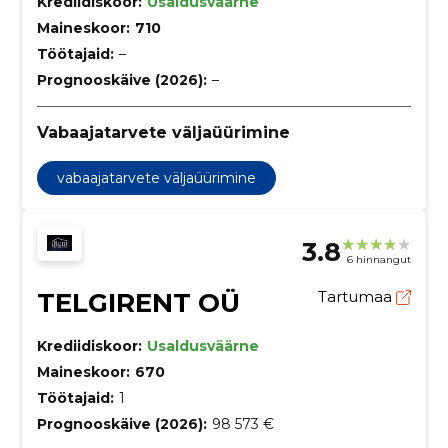
Krediidiskoor:
Usaldusväärne
Maineskoor:
710
Töötajaid:
–
Prognooskäive (2026):
–
Vabaajatarvete väljaüürimine
vabaajatarvete väljaüürimine
3.8
6 hinnangut
TELGIRENT OÜ
Tartumaa
Krediidiskoor:
Usaldusväärne
Maineskoor:
670
Töötajaid:
1
Prognooskäive (2026):
98 573 €