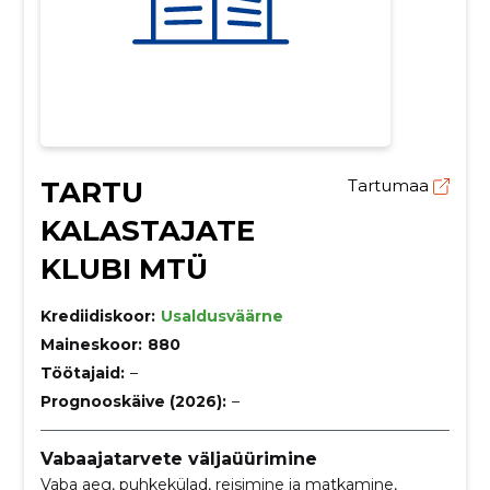
TARTU
Tartumaa
KALASTAJATE
KLUBI MTÜ
Krediidiskoor:
Usaldusväärne
Maineskoor:
880
Töötajaid:
–
Prognooskäive (2026):
–
Vabaajatarvete väljaüürimine
Vaba aeg, puhkekülad, reisimine ja matkamine,