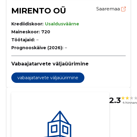
MIRENTO OÜ
Saaremaa
Krediidiskoor:
Usaldusväärne
Maineskoor:
720
Töötajaid:
–
Prognooskäive (2026):
–
Vabaajatarvete väljaüürimine
vabaajatarvete väljaüürimine
2.3
4 hinnan