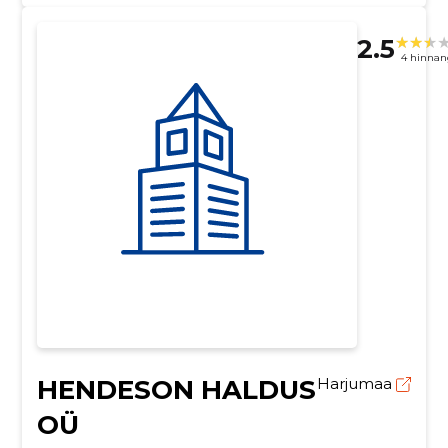
2.5
4 hinnan
HENDESON HALDUS
Harjumaa
OÜ