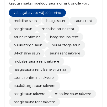
kasutamiseks mõeldud sauna oma krundile või
mõistliku ligipääsuga asukohta. Meie teenuste hulka
kuuluvad ka transport ja kütmine. Tutvu kindlasti
vabaajatarvete väljaüürimine
kõikide reeglitega!
mobiilne saun
haagissaun
sauna rent
haagissaun
mobiilse sauna rent
sauna rentimine
haagissauna rent
puuküttega saun
puuküttega saun
8-kohaline saun
sauna rent rakvere
mobiilse sauna rent rakvere
haagissauna rent lääne virumaa
sauna rentimine rakvere
puuküttega saun rakvere
haagissaun rakvere
mobiilne saun rakvere
haagissauna rent rakvere