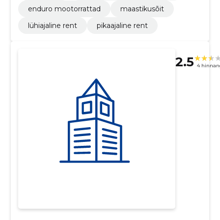
enduro mootorrattad
maastikusõit
lühiajaline rent
pikaajaline rent
2.5
4 hinnan