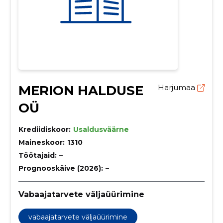
MERION HALDUSE
Harjumaa
OÜ
Krediidiskoor:
Usaldusväärne
Maineskoor:
1310
Töötajaid:
–
Prognooskäive (2026):
–
Vabaajatarvete väljaüürimine
vabaajatarvete väljaüürimine