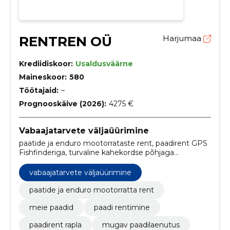
RENTREN OÜ
Harjumaa
Krediidiskoor:
Usaldusväärne
Maineskoor:
580
Töötajaid:
–
Prognooskäive (2026):
4275 €
Vabaajatarvete väljaüürimine
paatide ja enduro mootorrataste rent, paadirent GPS
Fishfinderiga, turvaline kahekordse põhjaga
paadirent, paadirent saarte avastamiseks, husqvarna
te300i, terve päeva sõidud, nädalavahetuseks,
vabaajatarvete väljaüürimine
ohutusvarustus, lühiajaline rent, maastikusõit
paatide ja enduro mootorratta rent
meie paadid
paadi rentimine
paadirent rapla
mugav paadilaenutus