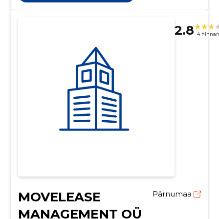
2.8
4 hinna
MOVELEASE
Pärnumaa
MANAGEMENT OÜ