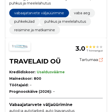
puhkus ja meelelahutus
vabaajatarvete väljaüürimine
vaba aeg
puhkekülad
puhkus ja meelelahutus
reisimine ja matkamine
3.0
7 hinnangut
TRAVELAID OÜ
Tartumaa
Krediidiskoor:
Usaldusväärne
Maineskoor:
800
Töötajaid:
–
Prognooskäive (2026):
–
Vabaajatarvete väljaüürimine
autod ja autotarbed, auto lisavarustus