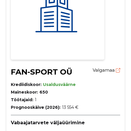
FAN-SPORT OÜ
Valgamaa
Krediidiskoor:
Usaldusväärne
Maineskoor:
650
Töötajaid:
1
Prognooskäive (2026):
13 554 €
Vabaajatarvete väljaüürimine