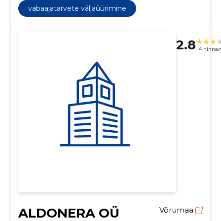
vabaajatarvete väljaüürimine
2.8
4 hinna
ALDONERA OÜ
Võrumaa