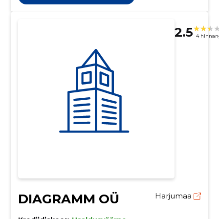
2.5
4 hinnan
DIAGRAMM OÜ
Harjumaa