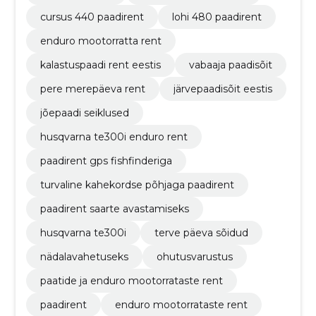
cursus 440 paadirent
lohi 480 paadirent
enduro mootorratta rent
kalastuspaadi rent eestis
vabaaja paadisõit
pere merepäeva rent
järvepaadisõit eestis
jõepaadi seiklused
husqvarna te300i enduro rent
paadirent gps fishfinderiga
turvaline kahekordse põhjaga paadirent
paadirent saarte avastamiseks
husqvarna te300i
terve päeva sõidud
nädalavahetuseks
ohutusvarustus
paatide ja enduro mootorrataste rent
paadirent
enduro mootorrataste rent