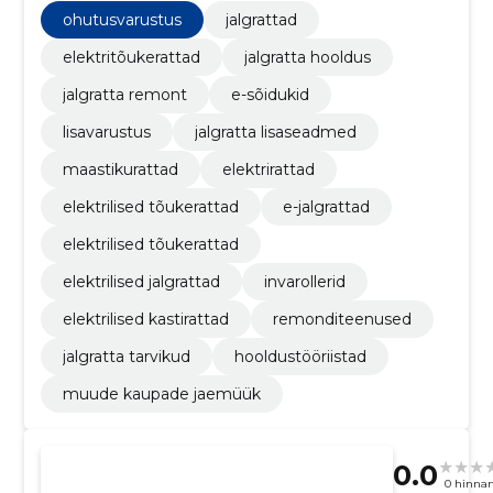
jalgrattad, elektrilised tõukerattad, e-jalgrattad
ohutusvarustus
jalgrattad
elektritõukerattad
jalgratta hooldus
jalgratta remont
e-sõidukid
lisavarustus
jalgratta lisaseadmed
maastikurattad
elektrirattad
elektrilised tõukerattad
e-jalgrattad
elektrilised tõukerattad
elektrilised jalgrattad
invarollerid
elektrilised kastirattad
remonditeenused
jalgratta tarvikud
hooldustööriistad
muude kaupade jaemüük
0.0
0 hinna