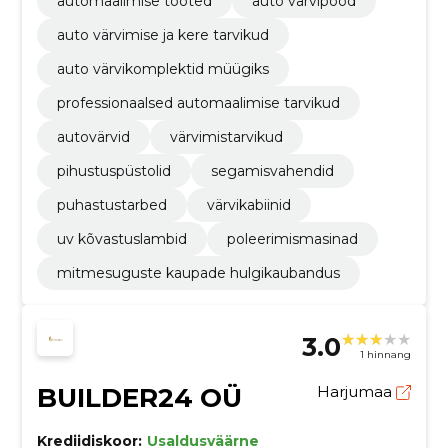
automaalimise tooted
auto värvipood
auto värvimise ja kere tarvikud
auto värvikomplektid müügiks
professionaalsed automaalimise tarvikud
autovärvid
värvimistarvikud
pihustuspüstolid
segamisvahendid
puhastustarbed
värvikabiinid
uv kõvastuslambid
poleerimismasinad
mitmesuguste kaupade hulgikaubandus
3.0
1 hinnang
BUILDER24 OÜ
Harjumaa
Krediidiskoor:
Usaldusväärne