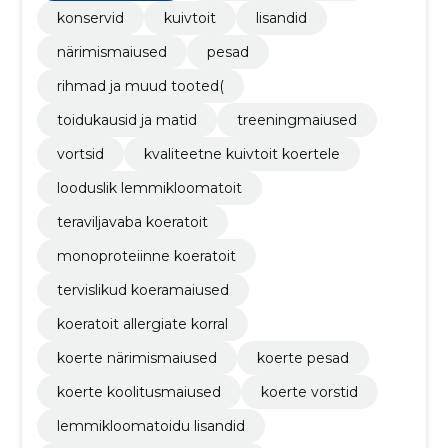
ka allergikud, tundliku seedimisega ning ka
konservid
kuivtoit
lisandid
pirtsakamad koerad leiaksid endale selle õige.
närimismaiused
pesad
rihmad ja muud tooted(
toidukausid ja matid
treeningmaiused
vortsid
kvaliteetne kuivtoit koertele
looduslik lemmikloomatoit
teraviljavaba koeratoit
monoproteiinne koeratoit
tervislikud koeramaiused
koeratoit allergiate korral
koerte närimismaiused
koerte pesad
koerte koolitusmaiused
koerte vorstid
lemmikloomatoidu lisandid