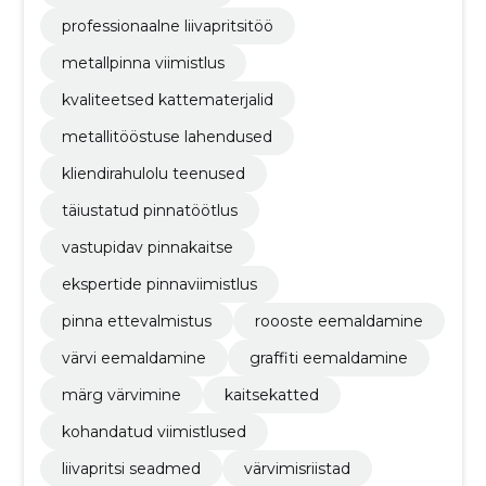
professionaalne liivapritsitöö
metallpinna viimistlus
kvaliteetsed kattematerjalid
metallitööstuse lahendused
kliendirahulolu teenused
täiustatud pinnatöötlus
vastupidav pinnakaitse
ekspertide pinnaviimistlus
pinna ettevalmistus
roooste eemaldamine
värvi eemaldamine
graffiti eemaldamine
märg värvimine
kaitsekatted
kohandatud viimistlused
liivapritsi seadmed
värvimisriistad