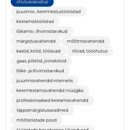
töölauad, Rõivad, tööohutus, Gaas, põletid,
ohutusvarustus
jootekolvid, lõike- ja lihvimistarvikud
puurimis-, keermestustööriistad
keeramistööriistad
lõikamis-, lihvimistarvikud
märgistusvahendid
mõõtmisvahendid
kastid, kotid, töölauad
rõivad, tööohutus
gaas, põletid, jootekolvid
lõike- ja lihvimistarvikud
puurimisvahendid internetis
keermestamisvahendid müügiks
professionaalsed keeramisvahendid
täppismärgistusseadmed
mõõteriistade pood