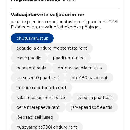
Vabaajatarvete väljaüürimine
paatide ja enduro mootorrataste rent, paadirent GPS
Fishfinderiga, turvaline kahekordse põhjaga
paadirent, paadirent saarte avastamiseks, husqvarna
te300i, terve päeva sõidud, nädalavahetuseks,
ohutusvarustus
ohutusvarustus, lühiajaline rent, maastikusõit
paatide ja enduro mootorratta rent
meie paadid
paadi rentimine
paadirent rapla
mugav paadilaenutus
cursus 440 paadirent
lohi 480 paadirent
enduro mootorratta rent
kalastuspaadi rent eestis
vabaaja paadisõit
pere merepäeva rent
järvepaadisõit eestis
jõepaadi seiklused
husqvarna te300i enduro rent