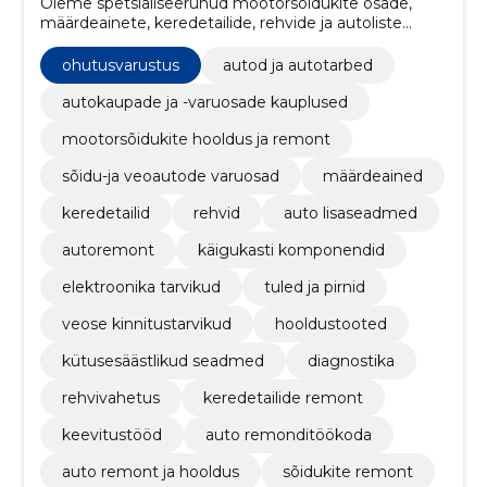
Oleme spetsialiseerunud mootorsõidukite osade,
määrdeainete, keredetailide, rehvide ja autoliste
lisaseadmete müügile ning pakume samal ajal
kvaliteetset autoremondi teenust.
ohutusvarustus
autod ja autotarbed
autokaupade ja -varuosade kauplused
mootorsõidukite hooldus ja remont
sõidu-ja veoautode varuosad
määrdeained
keredetailid
rehvid
auto lisaseadmed
autoremont
käigukasti komponendid
elektroonika tarvikud
tuled ja pirnid
veose kinnitustarvikud
hooldustooted
kütusesäästlikud seadmed
diagnostika
rehvivahetus
keredetailide remont
keevitustööd
auto remonditöökoda
auto remont ja hooldus
sõidukite remont