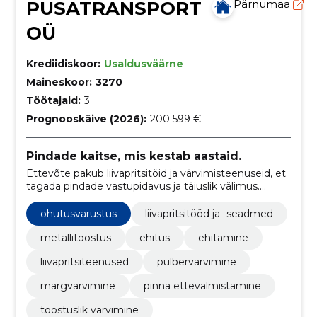
PUSATRANSPORT
Pärnumaa
OÜ
Krediidiskoor:
Usaldusväärne
Maineskoor:
3270
Töötajaid:
3
Prognooskäive (2026):
200 599 €
Pindade kaitse, mis kestab aastaid.
Ettevõte pakub liivapritsitöid ja värvimisteenuseid, et
tagada pindade vastupidavus ja täiuslik välimus.
Ühendame tipptasemel tehnoloogia ja kogemuse, et
saavutada parim tulemus.
ohutusvarustus
liivapritsitööd ja -seadmed
metallitööstus
ehitus
ehitamine
liivapritsiteenused
pulbervärvimine
märgvärvimine
pinna ettevalmistamine
tööstuslik värvimine