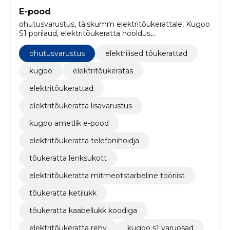
E-pood
ohutusvarustus, täiskumm elektritõukerattale, Kugoo
S1 porilaud, elektritõukeratta hooldus,
elektritõukerattad, tarvikud, elektriline tõukeratas,
linnatransport, garantiiteenus, tootejuhendid
ohutusvarustus
elektrilised tõukerattad
kugoo
elektritõukeratas
elektritõukerattad
elektritõukeratta lisavarustus
kugoo ametlik e-pood
elektritõukeratta telefonihoidja
tõukeratta lenksukott
elektritõukeratta mitmeotstarbeline tööriist
tõukeratta ketilukk
tõukeratta kaabellukk koodiga
elektritõukeratta rehv
kugoo s1 varuosad