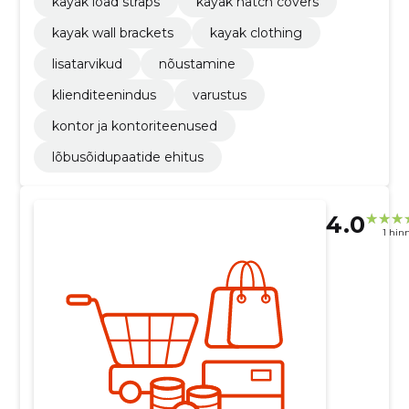
kayak load straps
kayak hatch covers
kayak wall brackets
kayak clothing
lisatarvikud
nõustamine
klienditeenindus
varustus
kontor ja kontoriteenused
lõbusõidupaatide ehitus
4.0
1 hin