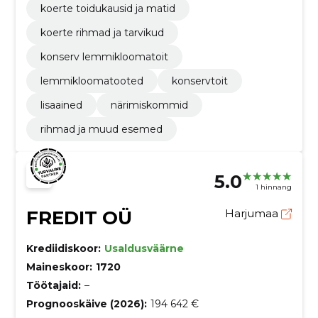
koerte toidukausid ja matid
koerte rihmad ja tarvikud
konserv lemmikloomatoit
lemmikloomatooted
konservtoit
lisaained
närimiskommid
rihmad ja muud esemed
5.0
1 hinnang
FREDIT OÜ
Harjumaa
Krediidiskoor:
Usaldusväärne
Maineskoor:
1720
Töötajaid:
–
Prognooskäive (2026):
194 642 €