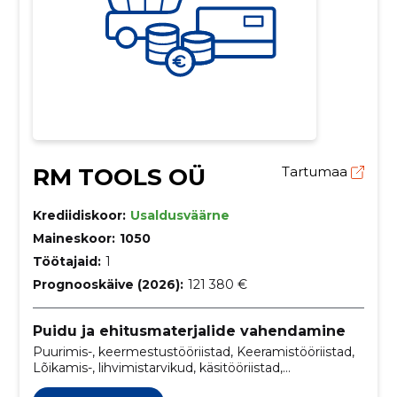
RM TOOLS OÜ
Tartumaa
Krediidiskoor:
Usaldusväärne
Maineskoor:
1050
Töötajaid:
1
Prognooskäive (2026):
121 380 €
Puidu ja ehitusmaterjalide vahendamine
Puurimis-, keermestustööriistad, Keeramistööriistad,
Lõikamis-, lihvimistarvikud, käsitööriistad,
Märgistusvahendid, Mõõtmisvahendid, Kastid, kotid,