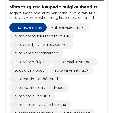
Mitmesuguste kaupade hulgikaubandus
segamisvahendid, auto värvimise ja kere tarvikud,
auto värvikomplektid müügiks, professionaalsed
automaalimise tarvikud, Autovärvid, värvimistarvikud,
pihustuspüstolid, uv kõvastuslambid, värvikabiinid,
ohutusvarustus
autovärvide müük
Õhukompressorid
auto värvimiseks tarvete müük
autovärvid ja värvimisseadmed
auto kere värvimistarbed
auto värv müügiks
automaalimistarbed
sõiduki värvipood
auto värvi jaemüük
automaalimise tööriistad
automaalimise lisaseadmed
auto värv ja varustus
auto aerosoolvärvide tarvikud