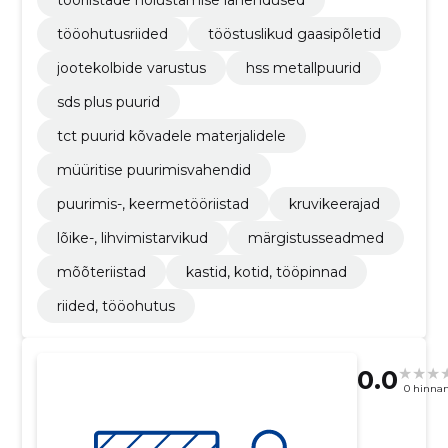
tööriistade hoiustamise lahendused
tööohutusriided
tööstuslikud gaasipõletid
jootekolbide varustus
hss metallpuurid
sds plus puurid
tct puurid kõvadele materjalidele
müüritise puurimisvahendid
puurimis-, keermetööriistad
kruvikeerajad
lõike-, lihvimistarvikud
märgistusseadmed
mõõteriistad
kastid, kotid, tööpinnad
riided, tööohutus
0.0
0 hinna