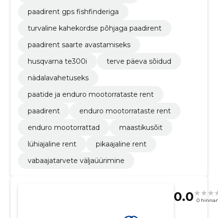
paadirent gps fishfinderiga
turvaline kahekordse põhjaga paadirent
paadirent saarte avastamiseks
husqvarna te300i
terve päeva sõidud
nädalavahetuseks
paatide ja enduro mootorrataste rent
paadirent
enduro mootorrataste rent
enduro mootorrattad
maastikusõit
lühiajaline rent
pikaajaline rent
vabaajatarvete väljaüürimine
0.0
0 hinna