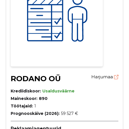
RODANO OÜ
Harjumaa
Krediidiskoor:
Usaldusväärne
Maineskoor:
890
Töötajaid:
1
Prognooskäive (2026):
59 527 €
Reklaamiagentuurid