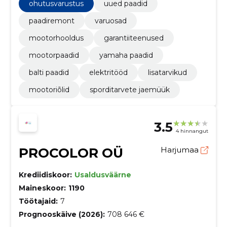
transporti, et paadi omamine oleks lihtne.
ohutusvarustus
uued paadid
paadiremont
varuosad
mootorhooldus
garantiiteenused
mootorpaadid
yamaha paadid
balti paadid
elektritööd
lisatarvikud
mootoriõlid
sporditarvete jaemüük
3.5
4 hinnangut
PROCOLOR OÜ
Harjumaa
Krediidiskoor:
Usaldusväärne
Maineskoor:
1190
Töötajaid:
7
Prognooskäive (2026):
708 646 €