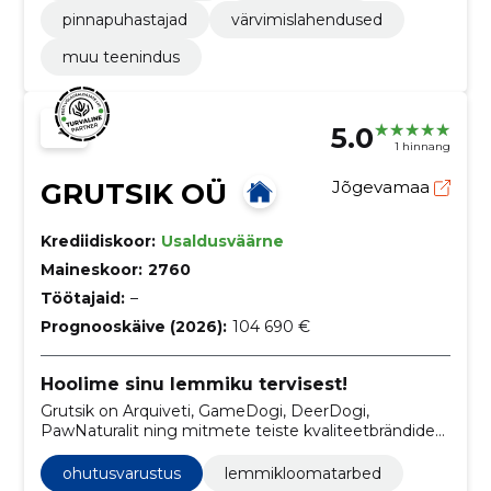
pinnapuhastajad
värvimislahendused
muu teenindus
5.0
1 hinnang
GRUTSIK OÜ
Jõgevamaa
Krediidiskoor:
Usaldusväärne
Maineskoor:
2760
Töötajaid:
–
Prognooskäive (2026):
104 690 €
Hoolime sinu lemmiku tervisest!
Grutsik on Arquiveti, GameDogi, DeerDogi,
PawNaturalit ning mitmete teiste kvaliteetbrändide
ametlik maaletooja Eestis. Meie eesmärk on pakkuda
kõrge kvaliteedi ning võimalikult puhta tooreainega
ohutusvarustus
lemmikloomatarbed
tooteid lemmikloomadele. Anname endast kõik, et