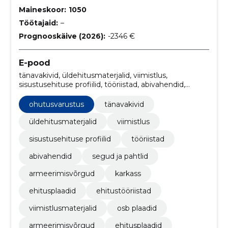
Maineskoor:
1050
Töötajaid:
–
Prognooskäive (2026):
-2346 €
E-pood
tänavakivid, üldehitusmaterjalid, viimistlus,
sisustusehituse profiilid, tööriistad, abivahendid,
segud ja pahtlid, armeerimisvõrgud, karkass,
ehitusplaadid
ohutusvarustus
tänavakivid
üldehitusmaterjalid
viimistlus
sisustusehituse profiilid
tööriistad
abivahendid
segud ja pahtlid
armeerimisvõrgud
karkass
ehitusplaadid
ehitustööriistad
viimistlusmaterjalid
osb plaadid
armeerimisvõrgud
ehitusplaadid