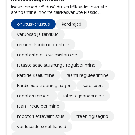
lisaseadmed, võidusõidu sertifikaadid, oskuste
arendamine, noorte täiskasvanute klassid,
võidusõidumootorid, varuosad, ohutusvarustus,
mootorite ettevalmistus, kaalumine, rataste
ohutusvarustus
kardirajad
seadenurga reguleerimine
varuosad ja tarvikud
remont kardimootoritele
mootorite ettevalmistamine
rataste seadistusnurga reguleerimine
kartide kaalumine
raami reguleerimine
kardisõidu treeninglaager
kardisport
mootori remont
rataste joondamine
raami reguleerimine
mootori ettevalmistus
treeninglaagrid
võidusõidu sertifikaadid