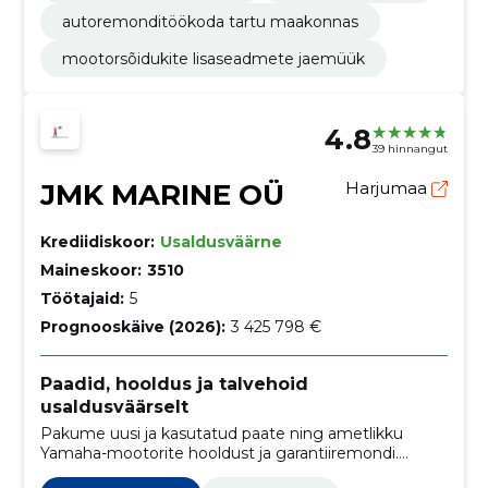
autoremonditöökoda tartu maakonnas
mootorsõidukite lisaseadmete jaemüük
4.8
39 hinnangut
JMK MARINE OÜ
Harjumaa
Krediidiskoor:
Usaldusväärne
Maineskoor:
3510
Töötajaid:
5
Prognooskäive (2026):
3 425 798 €
Paadid, hooldus ja talvehoid
usaldusväärselt
Pakume uusi ja kasutatud paate ning ametlikku
Yamaha-mootorite hooldust ja garantiiremondi.
Pakume talvehoidu, varuosi, registreerimist ja