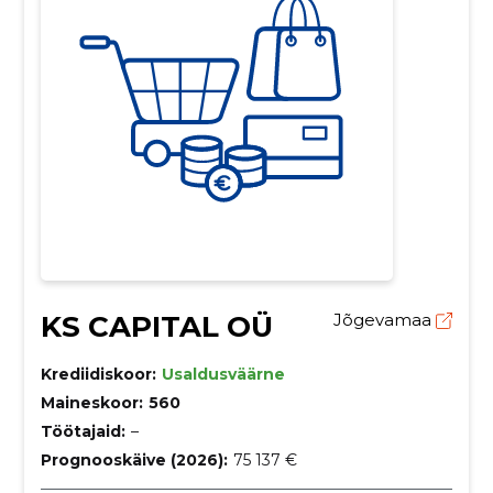
KS CAPITAL OÜ
Jõgevamaa
Krediidiskoor:
Usaldusväärne
Maineskoor:
560
Töötajaid:
–
Prognooskäive (2026):
75 137 €