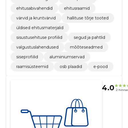
ehitusabivahendid
ehitusraamid
värvid ja kruntvärvid
hallituse tõrje tooted
üldised ehitusmaterjalid
sisustusehituse profiilid
segud ja pahtlid
valgustuslahendused
mõõteseadmed
siseprofiilid
alumiiniumservad
raamisüsteemid
osb plaadid
e-pood
4.0
2 hinna