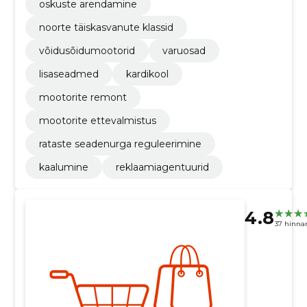
oskuste arendamine
noorte täiskasvanute klassid
võidusõidumootorid
varuosad
lisaseadmed
kardikool
mootorite remont
mootorite ettevalmistus
rataste seadenurga reguleerimine
kaalumine
reklaamiagentuurid
4.8
37 hinna