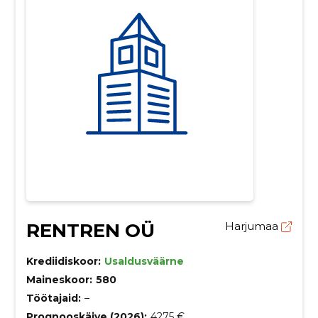
RENTREN OÜ
Harjumaa
Krediidiskoor:
Usaldusväärne
Maineskoor:
580
Töötajaid:
–
Prognooskäive (2026):
4275 €