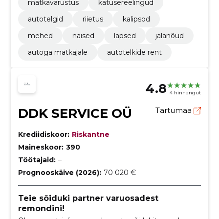
matkavarustus
katusereelingud
autotelgid
riietus
kalipsod
mehed
naised
lapsed
jalanõud
autoga matkajale
autotelkide rent
4.8
4 hinnangut
DDK SERVICE OÜ
Tartumaa
Krediidiskoor:
Riskantne
Maineskoor:
390
Töötajaid:
–
Prognooskäive (2026):
70 020 €
Teie sõiduki partner varuosadest
remondini!