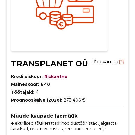
TRANSPLANET OÜ
Jõgevamaa
Krediidiskoor:
Riskantne
Maineskoor:
640
Töötajaid:
4
Prognooskäive (2026):
273 406 €
Muude kaupade jaemüük
elektrilised tõukerattad, hooldustööriistad, jalgratta
tarvikud, ohutusvarustus, remonditeenused,
elektrilised kastirattad, invarollerid, elektrilised