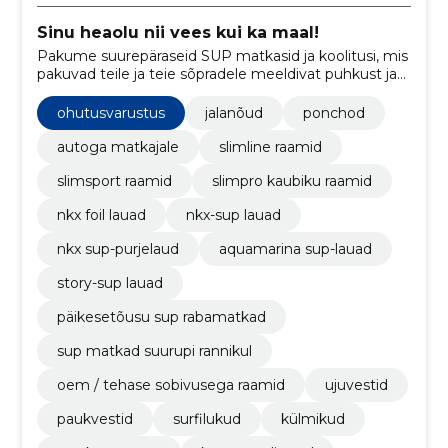
Sinu heaolu nii vees kui ka maal!
Pakume suurepäraseid SUP matkasid ja koolitusi, mis
pakuvad teile ja teie sõpradele meeldivat puhkust ja
põnevaid elamusi.
ohutusvarustus
jalanõud
ponchod
autoga matkajale
slimline raamid
slimsport raamid
slimpro kaubiku raamid
nkx foil lauad
nkx-sup lauad
nkx sup-purjelaud
aquamarina sup-lauad
story-sup lauad
päikesetõusu sup rabamatkad
sup matkad suurupi rannikul
oem / tehase sobivusega raamid
ujuvestid
paukvestid
surfilukud
külmikud