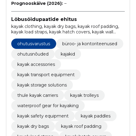
Prognooskäive (2026):
–
Lõbusõidupaatide ehitus
kayak clothing, kayak dry bags, kayak roof padding,
kayak load straps, kayak hatch covers, kayak wall
brackets, Klienditeenindus, kontor ja kontoriteenused,
varustus, kayak paddles
ohutusvarustus
büroo- ja kontoriteenused
ohutusnõuded
kajakid
kayak accessories
kayak transport equipment
kayak storage solutions
thule kayak carriers
kayak trolleys
waterproof gear for kayaking
kayak safety equipment
kayak paddles
kayak dry bags
kayak roof padding