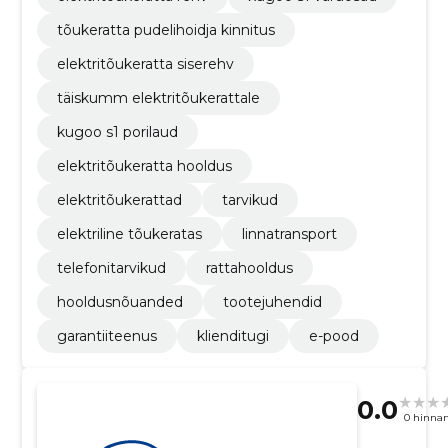
tõukeratta pudelihoidja kinnitus
elektritõukeratta siserehv
täiskumm elektritõukerattale
kugoo s1 porilaud
elektritõukeratta hooldus
elektritõukerattad
tarvikud
elektriline tõukeratas
linnatransport
telefonitarvikud
rattahooldus
hooldusnõuanded
tootejuhendid
garantiiteenus
klienditugi
e-pood
0.0
0 hinna