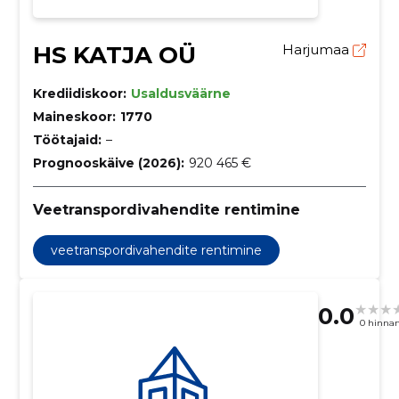
HS KATJA OÜ
Harjumaa
Krediidiskoor:
Usaldusväärne
Maineskoor:
1770
Töötajaid:
–
Prognooskäive (2026):
920 465 €
Veetranspordivahendite rentimine
veetranspordivahendite rentimine
0.0
0 hinna