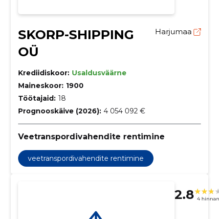
SKORP-SHIPPING
Harjumaa
OÜ
Krediidiskoor:
Usaldusväärne
Maineskoor:
1900
Töötajaid:
18
Prognooskäive (2026):
4 054 092 €
Veetranspordivahendite rentimine
veetranspordivahendite rentimine
2.8
4 hinna