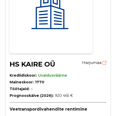
HS KAIRE OÜ
Harjumaa
Krediidiskoor:
Usaldusväärne
Maineskoor:
1770
Töötajaid:
–
Prognooskäive (2026):
920 465 €
Veetranspordivahendite rentimine