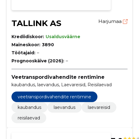
TALLINK AS
Harjumaa
Krediidiskoor:
Usaldusväärne
Maineskoor:
3890
Töötajaid:
–
Prognooskäive (2026):
–
Veetranspordivahendite rentimine
kaubandus, laevandus, Laevareisid, Reisilaevad
veetranspordivahendite rentimine
kaubandus
laevandus
laevareisid
reisilaevad