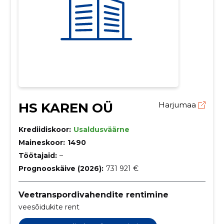
HS KAREN OÜ
Harjumaa
Krediidiskoor:
Usaldusväärne
Maineskoor:
1490
Töötajaid:
–
Prognooskäive (2026):
731 921 €
Veetranspordivahendite rentimine
veesõidukite rent