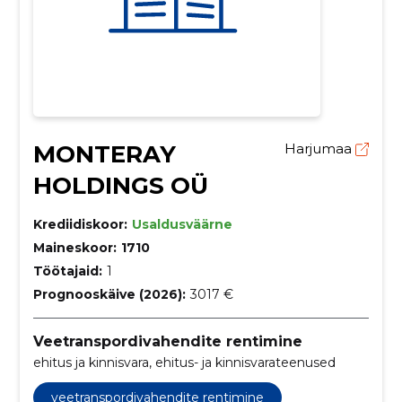
MONTERAY
Harjumaa
HOLDINGS OÜ
Krediidiskoor:
Usaldusväärne
Maineskoor:
1710
Töötajaid:
1
Prognooskäive (2026):
3017 €
Veetranspordivahendite rentimine
ehitus ja kinnisvara, ehitus- ja kinnisvarateenused
veetranspordivahendite rentimine