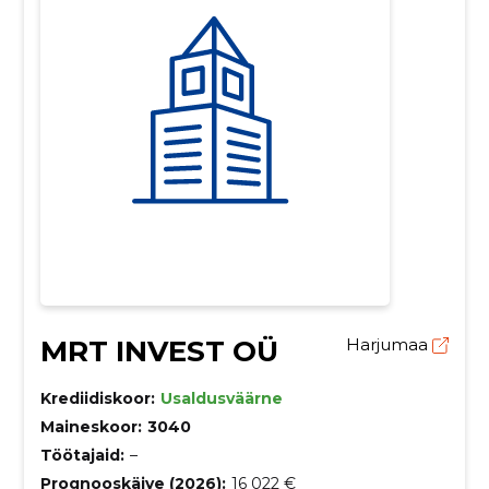
MRT INVEST OÜ
Harjumaa
Krediidiskoor:
Usaldusväärne
Maineskoor:
3040
Töötajaid:
–
Prognooskäive (2026):
16 022 €