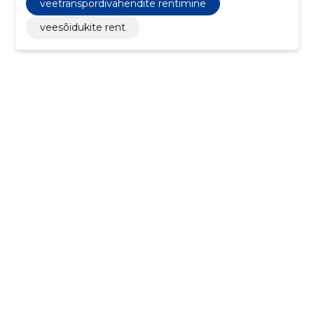
veetranspordivahendite rentimine
veesõidukite rent