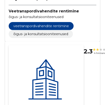
Veetranspordivahendite rentimine
õigus- ja konsultatsiooniteenused
veetranspordivahendite rentimine
õigus- ja konsultatsiooniteenused
2.3
4 hinnan