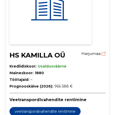
HS KAMILLA OÜ
Harjumaa
Krediidiskoor:
Usaldusväärne
Maineskoor:
1880
Töötajaid:
–
Prognooskäive (2026):
966 588 €
Veetranspordivahendite rentimine
veetranspordivahendite rentimine