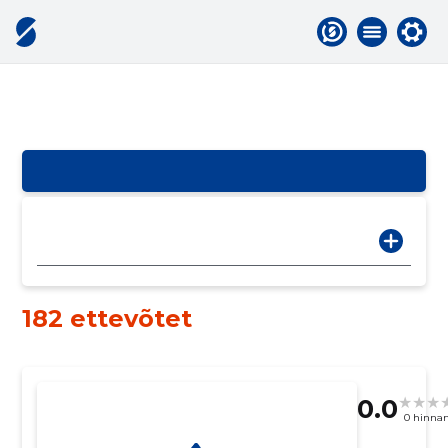
182 ettevõtet
0.0
0 hinna