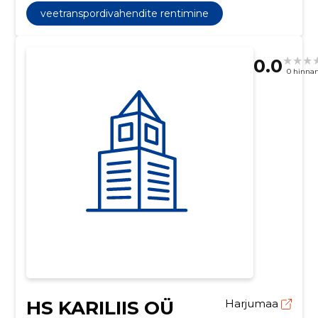
veetranspordivahendite rentimine
0.0
0 hinna
HS KARILIIS OÜ
Harjumaa