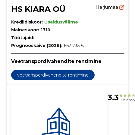
HS KIARA OÜ
Harjumaa
Krediidiskoor:
Usaldusväärne
Maineskoor:
1710
Töötajaid:
–
Prognooskäive (2026):
662 735 €
Veetranspordivahendite rentimine
veetranspordivahendite rentimine
3.3
4 hinnan