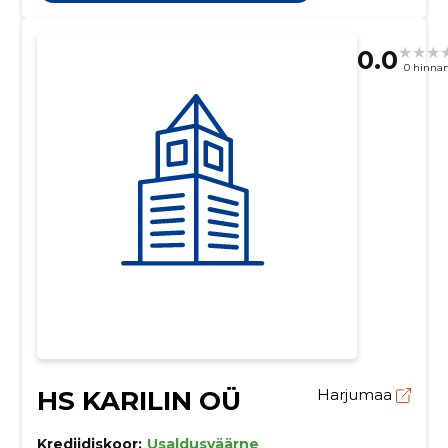
0.0
0 hinna
HS KARILIN OÜ
Harjumaa
Krediidiskoor:
Usaldusväärne