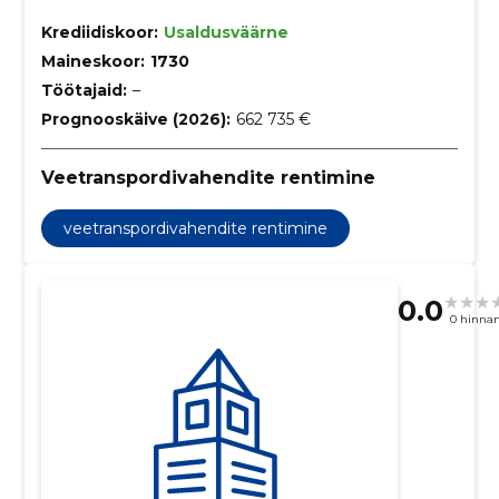
Krediidiskoor:
Usaldusväärne
Maineskoor:
1730
Töötajaid:
–
Prognooskäive (2026):
662 735 €
Veetranspordivahendite rentimine
veetranspordivahendite rentimine
0.0
0 hinna