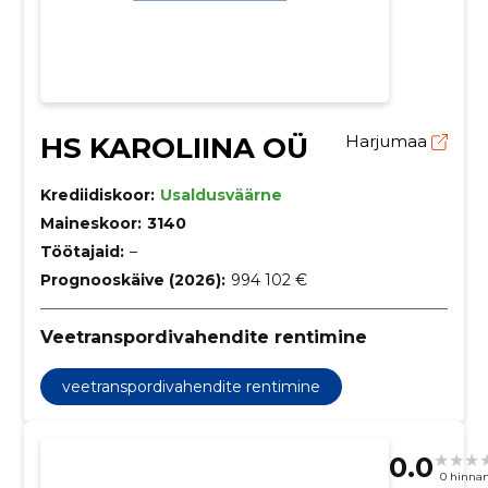
HS KAROLIINA OÜ
Harjumaa
Krediidiskoor:
Usaldusväärne
Maineskoor:
3140
Töötajaid:
–
Prognooskäive (2026):
994 102 €
Veetranspordivahendite rentimine
veetranspordivahendite rentimine
0.0
0 hinna