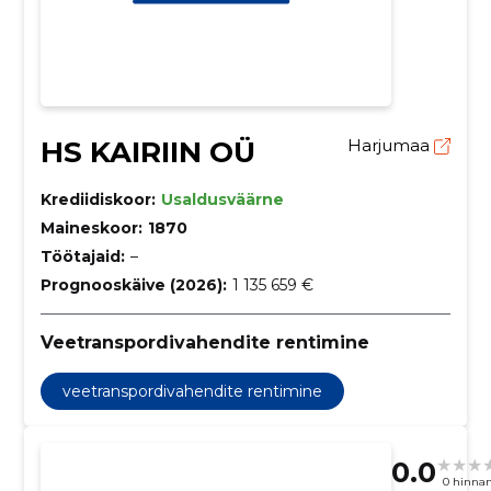
HS KAIRIIN OÜ
Harjumaa
Krediidiskoor:
Usaldusväärne
Maineskoor:
1870
Töötajaid:
–
Prognooskäive (2026):
1 135 659 €
Veetranspordivahendite rentimine
veetranspordivahendite rentimine
0.0
0 hinna