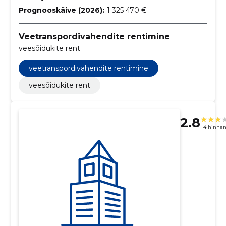
Prognooskäive (2026):
1 325 470 €
Veetranspordivahendite rentimine
veesõidukite rent
veetranspordivahendite rentimine
veesõidukite rent
2.8
4 hinna