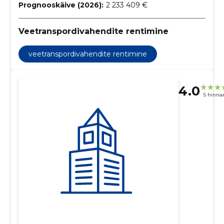
Prognooskäive (2026):
2 233 409 €
Veetranspordivahendite rentimine
veetranspordivahendite rentimine
4.0
5 hinna