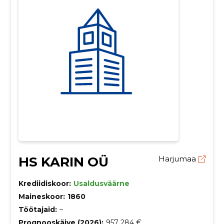
HS KARIN OÜ
Harjumaa
Krediidiskoor:
Usaldusväärne
Maineskoor:
1860
Töötajaid:
–
Prognooskäive (2026):
957 284 €