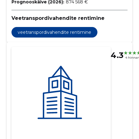
Prognooskäive (2026):
874 568 €
Veetranspordivahendite rentimine
veetranspordivahendite rentimine
4.3
4 hinna