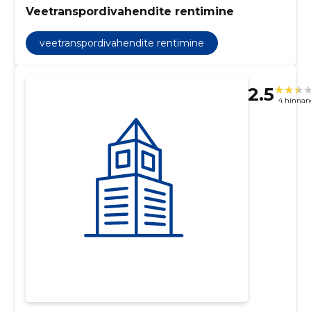
Veetranspordivahendite rentimine
veetranspordivahendite rentimine
2.5
4 hinnan