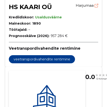
HS KAARI OÜ
Harjumaa
Krediidiskoor:
Usaldusväärne
Maineskoor:
1890
Töötajaid:
–
Prognooskäive (2026):
957 284 €
Veetranspordivahendite rentimine
veetranspordivahendite rentimine
0.0
0 hinna