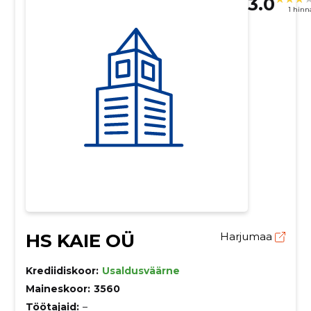
3.0
1 hin
HS KAIE OÜ
Harjumaa
Krediidiskoor:
Usaldusväärne
Maineskoor:
3560
Töötajaid:
–