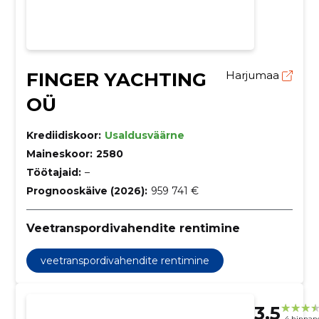
FINGER YACHTING
Harjumaa
OÜ
Krediidiskoor:
Usaldusväärne
Maineskoor:
2580
Töötajaid:
–
Prognooskäive (2026):
959 741 €
Veetranspordivahendite rentimine
veetranspordivahendite rentimine
3.5
4 hinnan