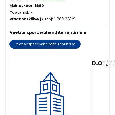
Maineskoor:
1880
Töötajaid:
–
Prognooskäive (2026):
1 288 281 €
Veetranspordivahendite rentimine
veetranspordivahendite rentimine
0.0
0 hinna