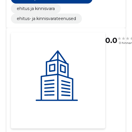
ehitus ja kinnisvara
ehitus- ja kinnisvarateenused
0.0
0 hinna