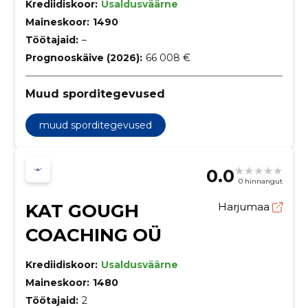
Krediidiskoor:
Usaldusväärne
Maineskoor:
1490
Töötajaid:
–
Prognooskäive (2026):
66 008 €
Muud sporditegevused
muud sporditegevused
0.0
0 hinnangut
KAT GOUGH
Harjumaa
COACHING OÜ
Krediidiskoor:
Usaldusväärne
Maineskoor:
1480
Töötajaid:
2