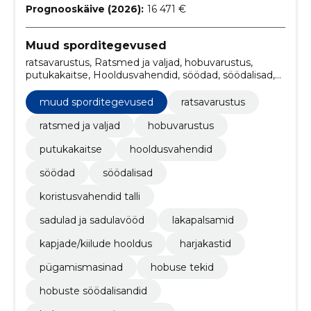
Prognooskäive (2026):
16 471 €
Muud sporditegevused
ratsavarustus, Ratsmed ja valjad, hobuvarustus,
putukakaitse, Hooldusvahendid, söödad, söödalisad,
Ämbrid, koristusvahendid talli, sadulad ja sadulavööd
muud sporditegevused
ratsavarustus
ratsmed ja valjad
hobuvarustus
putukakaitse
hooldusvahendid
söödad
söödalisad
koristusvahendid talli
sadulad ja sadulavööd
lakapalsamid
kapjade/kiilude hooldus
harjakastid
pügamismasinad
hobuse tekid
hobuste söödalisandid