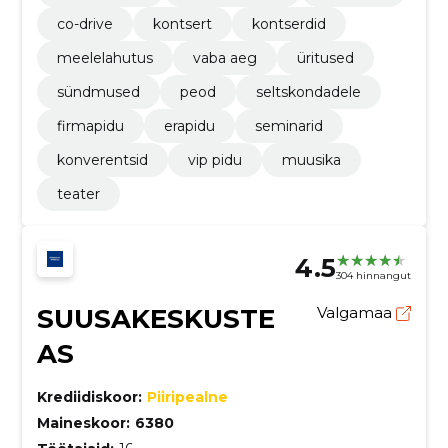
co-drive
kontsert
kontserdid
meelelahutus
vaba aeg
üritused
sündmused
peod
seltskondadele
firmapidu
erapidu
seminarid
konverentsid
vip pidu
muusika
teater
4.5
304 hinnangut
SUUSAKESKUSTE
Valgamaa
AS
Krediidiskoor:
Piiripealne
Maineskoor:
6380