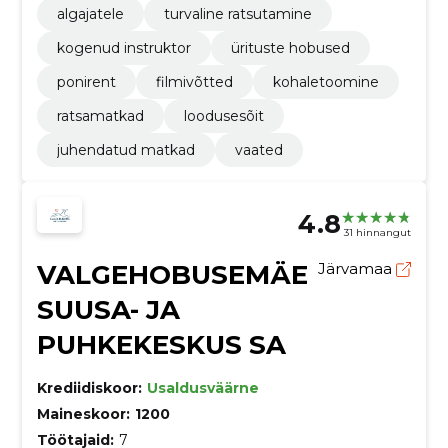
algajatele
turvaline ratsutamine
kogenud instruktor
ürituste hobused
ponirent
filmivõtted
kohaletoomine
ratsamatkad
loodusesõit
juhendatud matkad
vaated
4.8
31 hinnangut
VALGEHOBUSEMÄE
Järvamaa
SUUSA- JA
PUHKEKESKUS SA
Krediidiskoor:
Usaldusväärne
Maineskoor:
1200
Töötajaid:
7