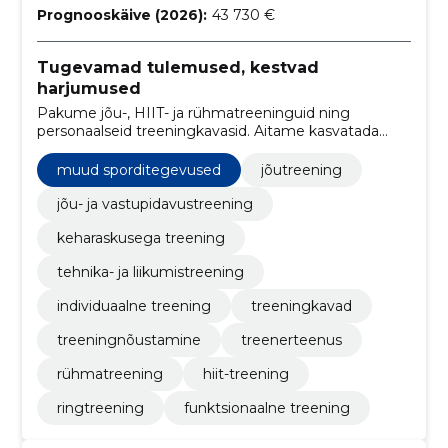
Prognooskäive (2026):
43 730 €
Tugevamad tulemused, kestvad
harjumused
Pakume jõu-, HIIT- ja rühmatreeninguid ning
personaalseid treeningkavasid. Aitame kasvatada
tugevust, vastupidavust ja püsivaid tulemusi.
muud sporditegevused
jõutreening
jõu- ja vastupidavustreening
keharaskusega treening
tehnika- ja liikumistreening
individuaalne treening
treeningkavad
treeningnõustamine
treenerteenus
rühmatreening
hiit-treening
ringtreening
funktsionaalne treening