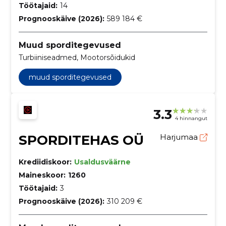
Töötajaid:
14
Prognooskäive (2026):
589 184 €
Muud sporditegevused
Turbiiniseadmed, Mootorsõidukid
muud sporditegevused
3.3
4 hinnangut
SPORDITEHAS OÜ
Harjumaa
Krediidiskoor:
Usaldusväärne
Maineskoor:
1260
Töötajaid:
3
Prognooskäive (2026):
310 209 €