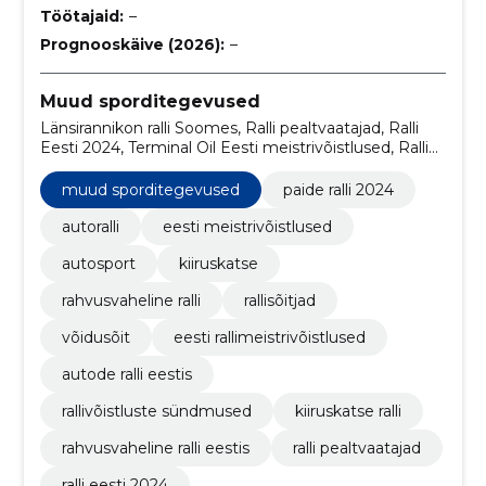
Töötajaid:
–
Prognooskäive (2026):
–
Muud sporditegevused
Länsirannikon ralli Soomes, Ralli pealtvaatajad, Ralli
Eesti 2024, Terminal Oil Eesti meistrivõistlused, Ralli
Aluksne, Otepää talveralli, autode ralli, otseülekanne,
Meened, Rahvusvaheline ralli Eestis
muud sporditegevused
paide ralli 2024
autoralli
eesti meistrivõistlused
autosport
kiiruskatse
rahvusvaheline ralli
rallisõitjad
võidusõit
eesti rallimeistrivõistlused
autode ralli eestis
rallivõistluste sündmused
kiiruskatse ralli
rahvusvaheline ralli eestis
ralli pealtvaatajad
ralli eesti 2024