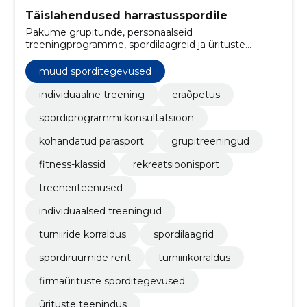
Täislahendused harrastusspordile
Pakume grupitunde, personaalseid
treeningprogramme, spordilaagreid ja ürituste
korraldust. Lihtsustame planeerimist ning tagame
professionaalse ja kohandatud teeninduse.
muud sporditegevused
individuaalne treening
eraõpetus
spordiprogrammi konsultatsioon
kohandatud parasport
grupitreeningud
fitness-klassid
rekreatsioonisport
treeneriteenused
individuaalsed treeningud
turniiride korraldus
spordilaagrid
spordiruumide rent
turniirikorraldus
firmaürituste sporditegevused
ürituste teenindus