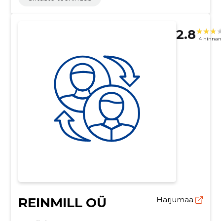
2.8
4 hinna
REINMILL OÜ
Harjumaa