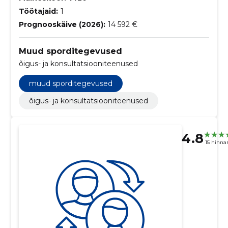
Töötajaid:
1
Prognooskäive (2026):
14 592 €
Muud sporditegevused
õigus- ja konsultatsiooniteenused
muud sporditegevused
õigus- ja konsultatsiooniteenused
4.8
15 hinna