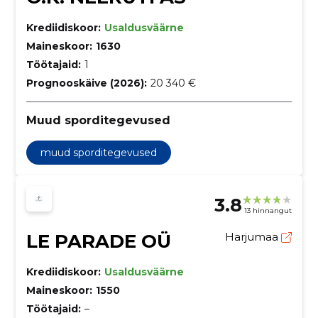
Krediidiskoor:
Usaldusväärne
Maineskoor:
1630
Töötajaid:
1
Prognooskäive (2026):
20 340 €
Muud sporditegevused
muud sporditegevused
3.8
13 hinnangut
LE PARADE OÜ
Harjumaa
Krediidiskoor:
Usaldusväärne
Maineskoor:
1550
Töötajaid:
–