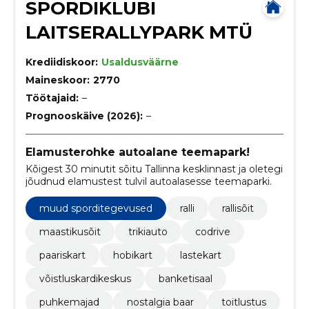
SPORDIKLUBI
LAITSERALLYPARK MTÜ
Krediidiskoor:
Usaldusväärne
Maineskoor:
2770
Töötajaid:
–
Prognooskäive (2026):
–
Elamusterohke autoalane teemapark!
Kõigest 30 minutit sõitu Tallinna kesklinnast ja oletegi
jõudnud elamustest tulvil autoalasesse teemaparki.
muud sporditegevused
ralli
rallisõit
maastikusõit
trikiauto
codrive
paariskart
hobikart
lastekart
võistluskardikeskus
banketisaal
puhkemajad
nostalgia baar
toitlustus