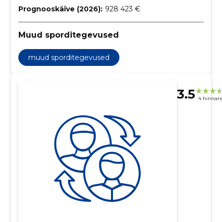
Prognooskäive (2026):
928 423 €
Muud sporditegevused
muud sporditegevused
3.5
4 hinnan