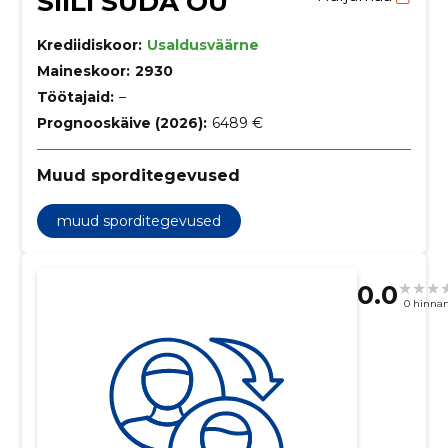
SIILI SÜDA OÜ
Krediidiskoor:
Usaldusväärne
Maineskoor:
2930
Töötajaid:
–
Prognooskäive (2026):
6489 €
Muud sporditegevused
muud sporditegevused
0.0
0 hinna