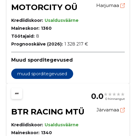
MOTORCITY OÜ
Harjumaa
Krediidiskoor:
Usaldusväärne
Maineskoor:
1360
Töötajaid:
8
Prognooskäive (2026):
1 328 217 €
Muud sporditegevused
muud sporditegevused
0.0
0 hinnangut
BTR RACING MTÜ
Järvamaa
Krediidiskoor:
Usaldusväärne
Maineskoor:
1340