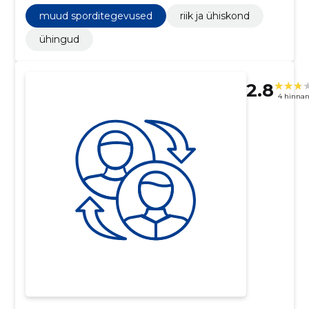
muud sporditegevused
riik ja ühiskond
ühingud
2.8
4 hinna