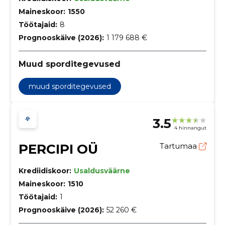
Maineskoor:
1550
Töötajaid:
8
Prognooskäive (2026):
1 179 688 €
Muud sporditegevused
muud sporditegevused
3.5
4 hinnangut
PERCIPI OÜ
Tartumaa
Krediidiskoor:
Usaldusväärne
Maineskoor:
1510
Töötajaid:
1
Prognooskäive (2026):
52 260 €