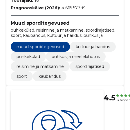
Töötajaid:
16
Prognooskäive (2026):
4 665 577 €
Muud sporditegevused
puhkekülad, reisimine ja matkamine, spordirajatised,
sport, kaubandus, kultuur ja haridus, puhkus ja
meelelahutus
muud sporditegevused
kultuur ja haridus
puhkekülad
puhkus ja meelelahutus
reisimine ja matkamine
spordirajatised
sport
kaubandus
4.5
4 hinna