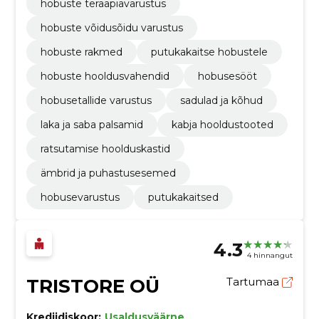
hobuste teraapiavarustus
hobuste võidusõidu varustus
hobuste rakmed
putukakaitse hobustele
hobuste hooldusvahendid
hobusesööt
hobusetallide varustus
sadulad ja kõhud
laka ja saba palsamid
kabja hooldustooted
ratsutamise hoolduskastid
ämbrid ja puhastusesemed
hobusevarustus
putukakaitsed
4.3
4 hinnangut
TRISTORE OÜ
Tartumaa
Krediidiskoor:
Usaldusväärne