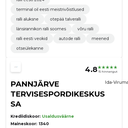
terminal oil eesti meistrivõistlused
ralli aluksne
otepää talveralli
länsirannikon ralli soomes
võru ralli
ralli eesti veokid
autode ralli
meened
otseülekanne
4.8
15 hinnangut
PANNJÄRVE
Ida-Virum
TERVISESPORDIKESKUS
SA
Krediidiskoor:
Usaldusväärne
Maineskoor:
1340