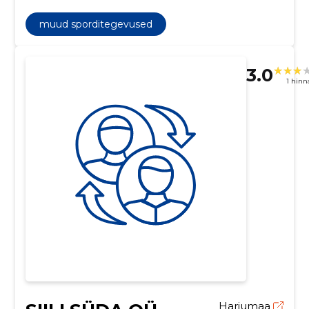
muud sporditegevused
3.0
1 hin
Harjumaa