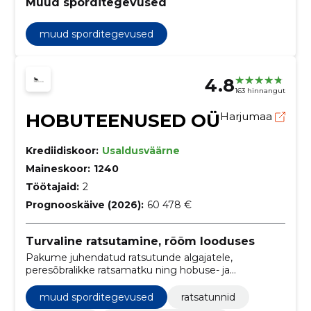
Muud sporditegevused
muud sporditegevused
4.8
163 hinnangut
HOBUTEENUSED OÜ
Harjumaa
Krediidiskoor:
Usaldusväärne
Maineskoor:
1240
Töötajaid:
2
Prognooskäive (2026):
60 478 €
Turvaline ratsutamine, rõõm looduses
Pakume juhendatud ratsutunde algajatele,
peresõbralikke ratsamatku ning hobuse- ja
poniüürimist üritusteks. Maalähedane taluelamus ja
hoolivad hobused loovad turvalise ja rõõmsa päeva.
muud sporditegevused
ratsatunnid