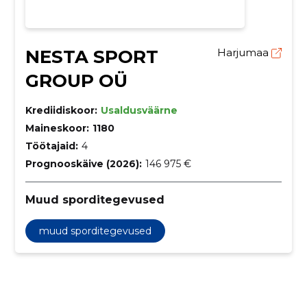
NESTA SPORT
Harjumaa
GROUP OÜ
Krediidiskoor:
Usaldusväärne
Maineskoor:
1180
Töötajaid:
4
Prognooskäive (2026):
146 975 €
Muud sporditegevused
muud sporditegevused