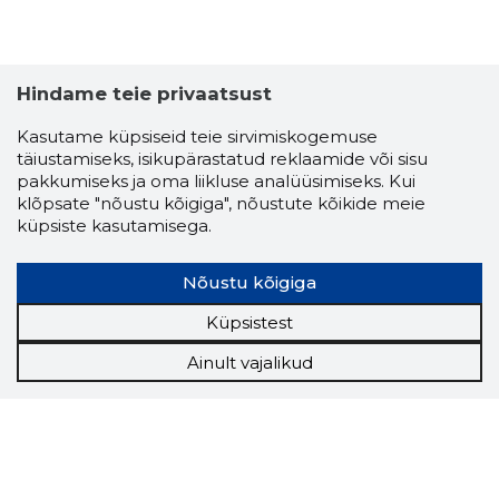
Hindame teie privaatsust
Kasutame küpsiseid teie sirvimiskogemuse
täiustamiseks, isikupärastatud reklaamide või sisu
pakkumiseks ja oma liikluse analüüsimiseks. Kui
klõpsate "nõustu kõigiga", nõustute kõikide meie
küpsiste kasutamisega.
Nõustu kõigiga
Küpsistest
Ainult vajalikud