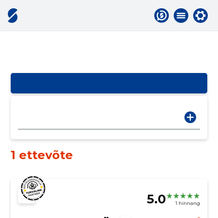
1 ettevõte
5.0
1 hinnang