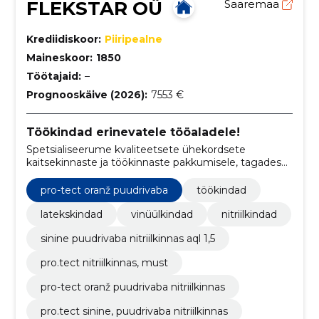
FLEKSTAR OÜ
Saaremaa
Krediidiskoor:
Piiripealne
Maineskoor:
1850
Töötajaid:
–
Prognooskäive (2026):
7553 €
Töökindad erinevatele tööaladele!
Spetsialiseerume kvaliteetsete ühekordsete
kaitsekinnaste ja töökinnaste pakkumisele, tagades
klientide turvalisuse ja mugavuse - oleme
UNIGLOVES brändi maaletooja!
pro-tect oranž puudrivaba
töökindad
latekskindad
vinüülkindad
nitriilkindad
sinine puudrivaba nitriilkinnas aql 1,5
pro.tect nitriilkinnas, must
pro-tect oranž puudrivaba nitriilkinnas
pro.tect sinine, puudrivaba nitriilkinnas