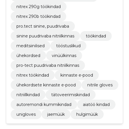
nitrex 290g töökindad
nitrex 290b töökindad
pro.tect sinine, puudrivaba
sinine puudrivaba nitriilkinnas
töökindad
meditsiinilised
tööstuslikud
ühekordsed
vinüülkinnas
pro-tect puudrivaba nitriilkinnas
nitrex töökindad
kinnaste e-pood
ühekordsete kinnaste e-pood
nitrile gloves
nitriillkindad
tätoveerimiskindad
autoremondi kummikindad
aiatöö kindad
unigloves
jaemüük
hulgimüük