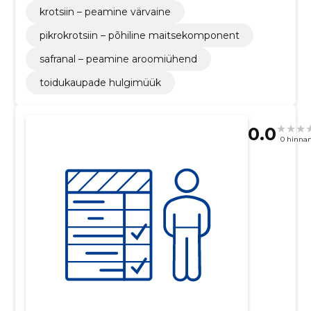
krotsiin – peamine värvaine
pikrokrotsiin – põhiline maitsekomponent
safranal – peamine aroomiühend
toidukaupade hulgimüük
0.0
0 hinna