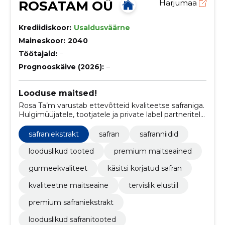
ROSATAM OÜ
Harjumaa
Krediidiskoor:
Usaldusväärne
Maineskoor:
2040
Töötajaid:
–
Prognooskäive (2026):
–
Looduse maitsed!
Rosa Ta’m varustab ettevõtteid kvaliteetse safraniga.
Hulgimüüjatele, tootjatele ja private label partneritele
pakume kindlat tarnet, paindlikke koguseid ja
konkurentsihindu.
safraniekstrakt
safran
safranniidid
looduslikud tooted
premium maitseained
gurmeekvaliteet
käsitsi korjatud safran
kvaliteetne maitseaine
tervislik elustiil
premium safraniekstrakt
looduslikud safranitooted