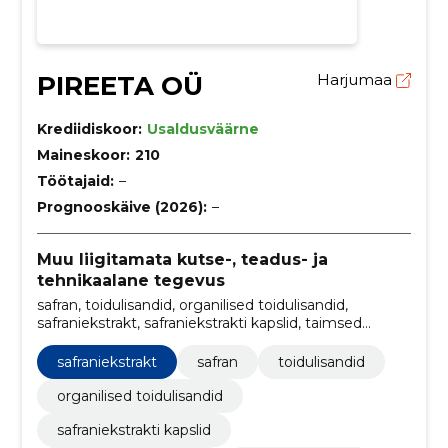
PIREETA OÜ
Harjumaa
Krediidiskoor:
Usaldusväärne
Maineskoor:
210
Töötajaid:
–
Prognooskäive (2026):
–
Muu liigitamata kutse-, teadus- ja
tehnikaalane tegevus
safran, toidulisandid, organilised toidulisandid,
safraniekstrakt, safraniekstrakti kapslid, taimsed
toidulisandid, taimsed kapslid, toidulisandi kapslid,
tervisetooted, zinzino
safraniekstrakt
safran
toidulisandid
organilised toidulisandid
safraniekstrakti kapslid