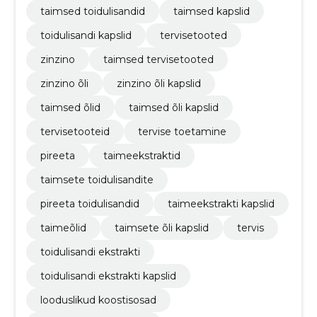
taimsed toidulisandid
taimsed kapslid
toidulisandi kapslid
tervisetooted
zinzino
taimsed tervisetooted
zinzino õli
zinzino õli kapslid
taimsed õlid
taimsed õli kapslid
tervisetooteid
tervise toetamine
pireeta
taimeekstraktid
taimsete toidulisandite
pireeta toidulisandid
taimeekstrakti kapslid
taimeõlid
taimsete õli kapslid
tervis
toidulisandi ekstrakti
toidulisandi ekstrakti kapslid
looduslikud koostisosad