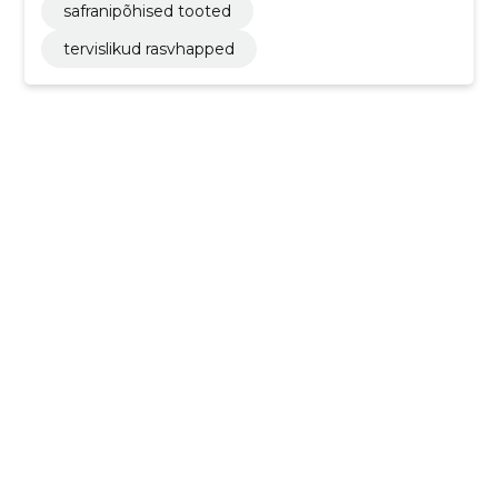
safranipõhised tooted
tervislikud rasvhapped