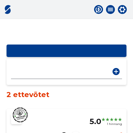
2 ettevõtet
5.0
1 hinnang