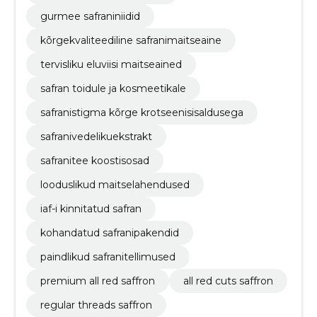
gurmee safraniniidid
kõrgekvaliteediline safranimaitseaine
tervisliku eluviisi maitseained
safran toidule ja kosmeetikale
safranistigma kõrge krotseenisisaldusega
safranivedelikuekstrakt
safranitee koostisosad
looduslikud maitselahendused
iaf-i kinnitatud safran
kohandatud safranipakendid
paindlikud safranitellimused
premium all red saffron
all red cuts saffron
regular threads saffron