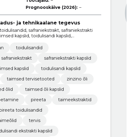
Töötajaid:
–
Prognooskäive (2026):
–
eadus- ja tehnikaalane tegevus
toidulisandid, safraniekstrakt, safraniekstrakti
imsed kapslid, toidulisandi kapslid,
an
toidulisandid
safraniekstrakt
safraniekstrakti kapslid
aimsed kapslid
toidulisandi kapslid
taimsed tervisetooted
zinzino õli
d õlid
taimsed õli kapslid
toetamine
pireeta
taimeekstraktid
pireeta toidulisandid
aimeõlid
tervis
dulisandi ekstrakti kapslid