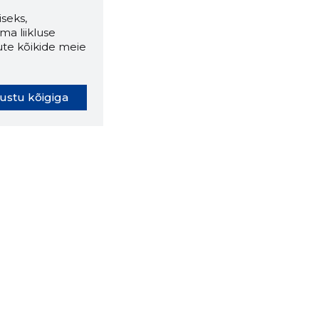
seks,
ma liikluse
ute kõikide meie
ustu kõigiga
oki laiendus ütleb Sulle, mis
eebilehel Sa parajasti viibid ja
ldusväärne see firma täna on.
 LAIENDUS ALLA