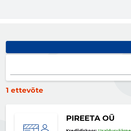
1 ettevõte
PIREETA OÜ
Krediidiskoor:
Usaldusväärne