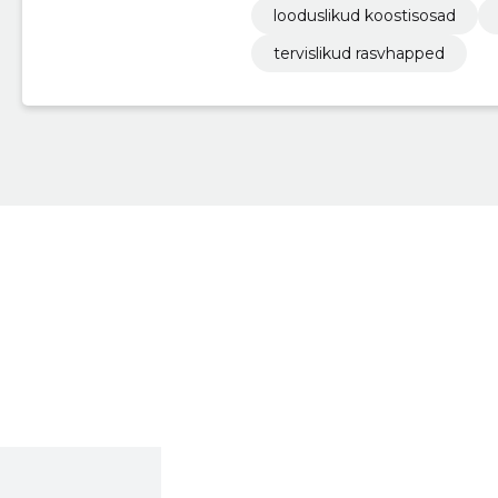
looduslikud koostisosad
tervislikud rasvhapped