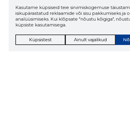
Kasutame küpsiseid teie sirvimiskogemuse täiustami
isikupärastatud reklaamide või sisu pakkumiseks ja o
analüüsimiseks. Kui klõpsate "nõustu kõigiga", nõust
küpsiste kasutamisega.
Küpsistest
Ainult vajalikud
Nõ
Storybo
Storybook
firma v
kui usa
Chrome laiendus
LAADI