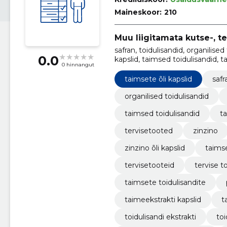
Maineskoor:
210
Muu liigitamata kutse-, t
safran, toidulisandid, organilised 
0.0
kapslid, taimsed toidulisandid, ta
0 hinnangut
tervisetooted, zinzino
taimsete õli kapslid
safr
organilised toidulisandid
taimsed toidulisandid
t
tervisetooted
zinzino
zinzino õli kapslid
taimse
tervisetooteid
tervise 
taimsete toidulisandite
taimeekstrakti kapslid
t
toidulisandi ekstrakti
toi