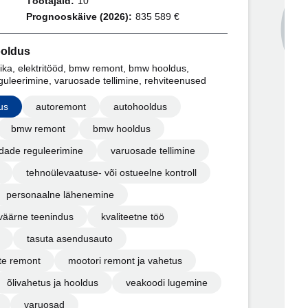
Töötajaid:
10
Prognooskäive (2026):
835 589 €
ooldus
ika, elektritööd, bmw remont, bmw hooldus,
guleerimine, varuosade tellimine, rehviteenused
us
autoremont
autohooldus
bmw remont
bmw hooldus
ldade reguleerimine
varuosade tellimine
tehnoülevaatuse- või ostueelne kontroll
personaalne lähenemine
väärne teenindus
kvaliteetne töö
tasuta asendusauto
te remont
mootori remont ja vahetus
õlivahetus ja hooldus
veakoodi lugemine
varuosad