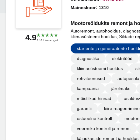
Maineskoor:
1310
Mootorsõidukite remont ja h
Autoremont, autohooldus, diagnost
4.9
kliimasüsteemi hooldus, Sildade re
104 hinnangut
starterite ja generaatorite hoold
diagnostika
elektritööd
kliimasüsteemi hooldus
si
rehviteenused
autopesula
kampaania
järelmaks
mõistlikud hinnad
usaldus
garantii
kiire reageerimine
ostueelne kontroll
mootori
veermiku kontroll ja remont
käigukastide remont ja hooldus