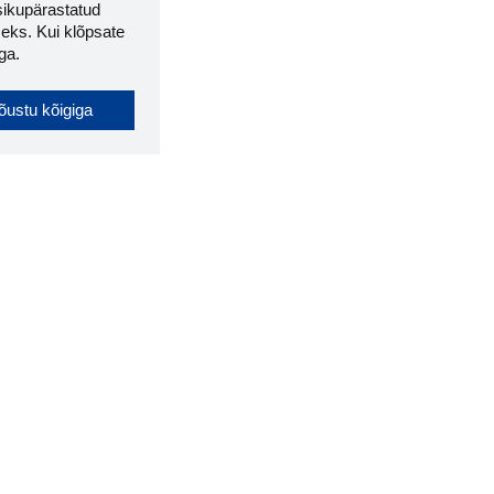
sikupärastatud
eks. Kui klõpsate
ga.
õustu kõigiga
ki laiendus ütleb Sulle, mis
ebilehel Sa parajasti viibid ja kui
väärne see firma täna on.
 LAIENDUS ALLA
used
Ettevõttest