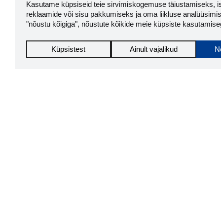
Kasutame küpsiseid teie sirvimiskogemuse täiustamiseks, i
reklaamide või sisu pakkumiseks ja oma liikluse analüüsimis
"nõustu kõigiga", nõustute kõikide meie küpsiste kasutamise
Küpsistest
Ainult vajalikud
N
Storyboo
Storybook Chrome
firma ve
usaldus
laiendus
LAADI
Tööriistad
Lisavõimal