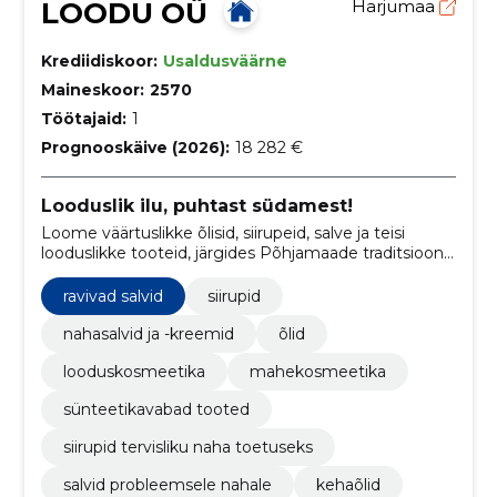
LOODU OÜ
Harjumaa
Krediidiskoor:
Usaldusväärne
Maineskoor:
2570
Töötajaid:
1
Prognooskäive (2026):
18 282 €
Looduslik ilu, puhtast südamest!
Loome väärtuslikke õlisid, siirupeid, salve ja teisi
looduslikke tooteid, järgides Põhjamaade traditsioone
ja puhtaid koostisosi, et pakkuda sünteetikavaba
mahekosmeetikat.
ravivad salvid
siirupid
nahasalvid ja -kreemid
õlid
looduskosmeetika
mahekosmeetika
sünteetikavabad tooted
siirupid tervisliku naha toetuseks
salvid probleemsele nahale
kehaõlid