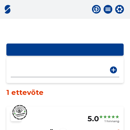
1 ettevõte
5.0
1 hinnang