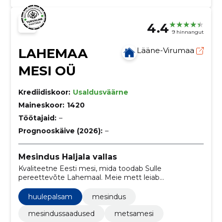
4.4
9 hinnangut
LAHEMAA
Lääne-Virumaa
MESI OÜ
Krediidiskoor:
Usaldusväärne
Maineskoor:
1420
Töötajaid:
–
Prognooskäive (2026):
–
Mesindus Haljala vallas
Kvaliteetne Eesti mesi, mida toodab Sulle
pereettevõte Lahemaal. Meie mett leiab
kauplusekettidest üle Eesti! Lahemaa mesi, mesilaste
meistriteos!
huulepalsam
mesindus
mesindussaadused
metsamesi