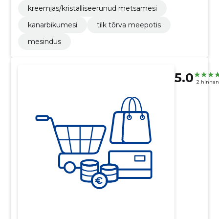
kreemjas/kristalliseerunud metsamesi
kanarbikumesi
tilk tõrva meepotis
mesindus
5.0
2 hinna