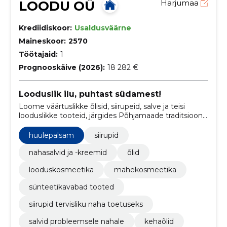
LOODU OÜ
Harjumaa
Krediidiskoor:
Usaldusväärne
Maineskoor:
2570
Töötajaid:
1
Prognooskäive (2026):
18 282 €
Looduslik ilu, puhtast südamest!
Loome väärtuslikke õlisid, siirupeid, salve ja teisi
looduslikke tooteid, järgides Põhjamaade traditsioone
ja puhtaid koostisosi, et pakkuda sünteetikavaba
mahekosmeetikat.
huulepalsam
siirupid
nahasalvid ja -kreemid
õlid
looduskosmeetika
mahekosmeetika
sünteetikavabad tooted
siirupid tervisliku naha toetuseks
salvid probleemsele nahale
kehaõlid