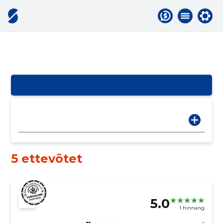
5 ettevõtet
5.0
1 hinnang