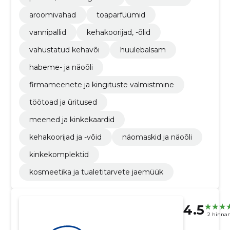
aroomivahad
toaparfüümid
vannipallid
kehakoorijad, -õlid
vahustatud kehavõi
huulebalsam
habeme- ja näoõli
firmameenete ja kingituste valmistmine
töötoad ja üritused
meened ja kinkekaardid
kehakoorijad ja -võid
näomaskid ja näoõli
kinkekomplektid
kosmeetika ja tualetitarvete jaemüük
4.5
2 hinna