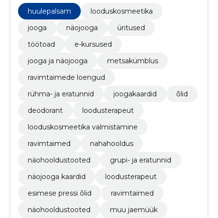
lähenemise olles keskendunud holistilisele
taimetarkusele. E-poest on leitav ka käsitööna
huulepalsam
looduskosmeetika
valminud looduskosmeetika.
jooga
näojooga
üritused
töötoad
e-kursused
jooga ja näojooga
metsakümblus
ravimtaimede loengud
rühma- ja eratunnid
joogakaardid
õlid
deodorant
loodusterapeut
looduskosmeetika valmistamine
ravimtaimed
nahahooldus
näohooldustooted
grupi- ja eratunnid
näojooga kaardid
loodusterapeut
esimese pressi õlid
ravimtaimed
näohooldustooted
muu jaemüük