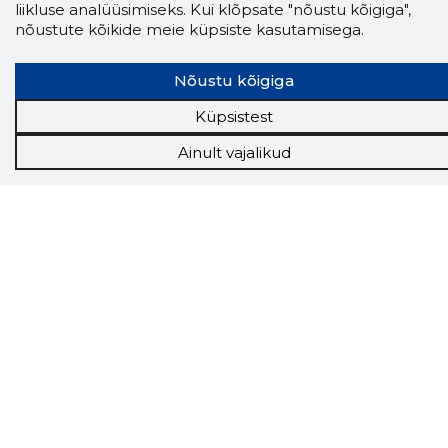
liikluse analüüsimiseks. Kui klõpsate "nõustu kõigiga",
nõustute kõikide meie küpsiste kasutamisega.
Storybook
Chrome laiendus
Nõustu kõigiga
Storybooki laiendus ütleb Sulle, mis firma
Küpsistest
veebilehel Sa parajasti viibid ja kui usaldusväärne
see firma täna on.
LAADI LAIENDUS ALLA
Ainult vajalikud
Näed helistaja tausta!
Storybooki Äpp toob
Sinuni
OTSEKONTAKTID
400 000 Eesti
ettevõtte ja isikute kohta (juhid, ametnikud).
Andmed on rikastatud maksevõime ja
finantsinfoga.
Tööriistad
Sooduspakkumised
Hanked