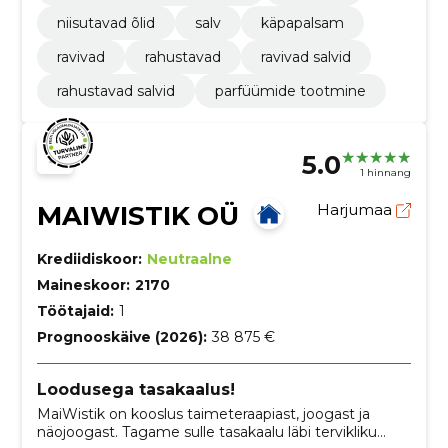
niisutavad õlid
salv
käpapalsam
ravivad
rahustavad
ravivad salvid
rahustavad salvid
parfüümide tootmine
5.0
1 hinnang
MAIWISTIK OÜ
Harjumaa
Krediidiskoor:
Neutraalne
Maineskoor:
2170
Töötajaid:
1
Prognooskäive (2026):
38 875 €
Loodusega tasakaalus!
MaiWistik on kooslus taimeteraapiast, joogast ja
näojoogast. Tagame sulle tasakaalu läbi tervikliku