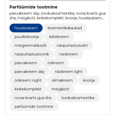
Parfüümide tootmine
päevakreem day, looduskosmeetika, roosa kvarts gua
sha, meigikott, kinkekomplekt, koorija, huulepalsam,
silmakreem, Öökreem night, näokreem light
huulepalsam
kosmeetikakaubad
puuderkoorija
kätekreem
meigieemaldusõli
näopuhastusvaht
näopuhastustoonik
näokreem
päevakreem
öökreem
päevakreem day
näokreem light
öökreem night
silmakreem
koorija
kinkekomplekt
meigikott
roosa kvarts gua sha
looduskosmeetika
parfüümide tootmine