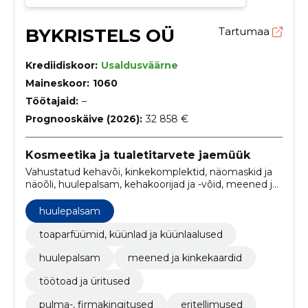
BYKRISTELS OÜ
Tartumaa
Krediidiskoor:
Usaldusväärne
Maineskoor:
1060
Töötajaid:
–
Prognooskäive (2026):
32 858 €
Kosmeetika ja tualetitarvete jaemüük
Vahustatud kehavõi, kinkekomplektid, näomaskid ja
näoõli, huulepalsam, kehakoorijad ja -võid, meened ja
kinkekaardid, töötoad ja üritused, firmameenete ja
kingituste valmistmine, Habeme- ja näoõli,
huulepalsam
Huulebalsam
toaparfüümid, küünlad ja küünlaalused
huulepalsam
meened ja kinkekaardid
töötoad ja üritused
pulma-, firmakingitused
eritellimused