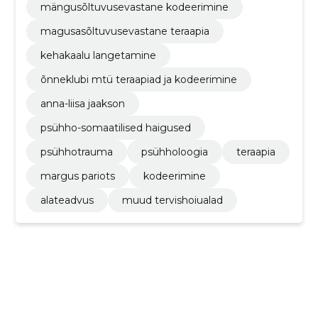
mängusõltuvusevastane kodeerimine
magusasõltuvusevastane teraapia
kehakaalu langetamine
õnneklubi mtü teraapiad ja kodeerimine
anna-liisa jaakson
psühho-somaatilised haigused
psühhotrauma
psühholoogia
teraapia
margus pariots
kodeerimine
alateadvus
muud tervishoiualad