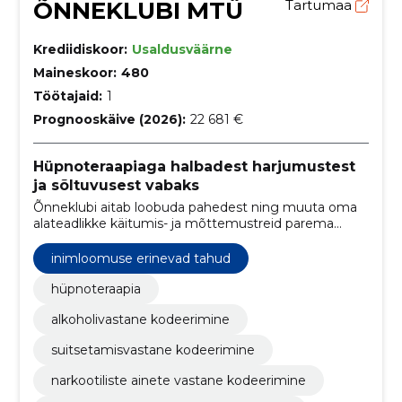
ÕNNEKLUBI MTÜ
Tartumaa
Krediidiskoor:
Usaldusväärne
Maineskoor:
480
Töötajaid:
1
Prognooskäive (2026):
22 681 €
Hüpnoteraapiaga halbadest harjumustest
ja sõltuvusest vabaks
Õnneklubi aitab loobuda pahedest ning muuta oma
alateadlikke käitumis- ja mõttemustreid parema
tuleviku nimel.
inimloomuse erinevad tahud
hüpnoteraapia
alkoholivastane kodeerimine
suitsetamisvastane kodeerimine
narkootiliste ainete vastane kodeerimine