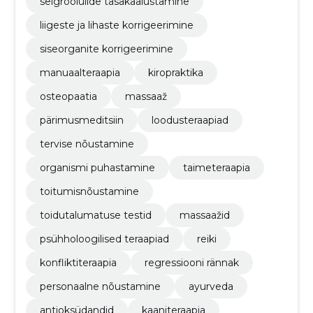
selgroolülide tasakaalustamine
liigeste ja lihaste korrigeerimine
siseorganite korrigeerimine
manuaalteraapia
kiropraktika
osteopaatia
massaaž
pärimusmeditsiin
loodusteraapiad
tervise nõustamine
organismi puhastamine
taimeteraapia
toitumisnõustamine
toidutalumatuse testid
massaažid
psühholoogilised teraapiad
reiki
konfliktiteraapia
regressiooni rännak
personaalne nõustamine
ayurveda
antioksüdandid
kaaniteraapia