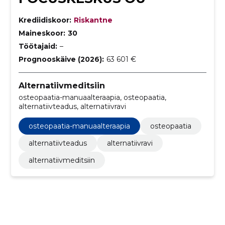
Krediidiskoor:
Riskantne
Maineskoor:
30
Töötajaid:
–
Prognooskäive (2026):
63 601 €
Alternatiivmeditsiin
osteopaatia-manuaalteraapia, osteopaatia,
alternatiivteadus, alternatiivravi
osteopaatia-manuaalteraapia
osteopaatia
alternatiivteadus
alternatiivravi
alternatiivmeditsiin