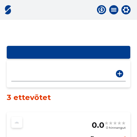
3 ettevõtet
0.0
0 hinnangut