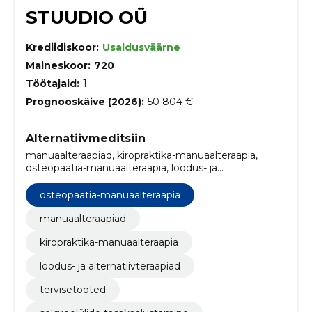
STUUDIO OÜ
Krediidiskoor:
Usaldusväärne
Maineskoor:
720
Töötajaid:
1
Prognooskäive (2026):
50 804 €
Alternatiivmeditsiin
manuaalteraapiad, kiropraktika-manuaalteraapia,
osteopaatia-manuaalteraapia, loodus- ja
alternatiivteraapiad, tervisetooted, selgroolülide
tasakaalustamine, liigeste ja lihaste korrigeerimine,
osteopaatia-manuaalteraapia
siseorganite korrigeerimine, manuaalteraapia,
kiropraktika
manuaalteraapiad
kiropraktika-manuaalteraapia
loodus- ja alternatiivteraapiad
tervisetooted