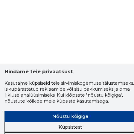
Hindame teie privaatsust
Kasutame küpsiseid teie sirvimiskogemuse täiustamiseks,
isikupärastatud reklaamide või sisu pakkumiseks ja oma
liikluse analüüsimiseks. Kui klõpsate "nõustu kõigiga",
nõustute kõikide meie küpsiste kasutamisega.
Storybook
Nõustu kõigiga
Chrome laiendus
Küpsistest