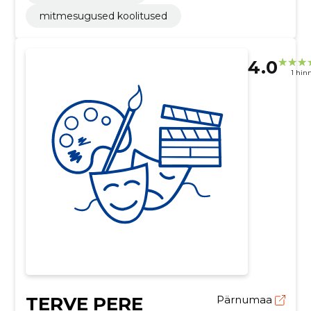
mitmesugused koolitused
4.0
1 hin
TERVE PERE
Pärnumaa