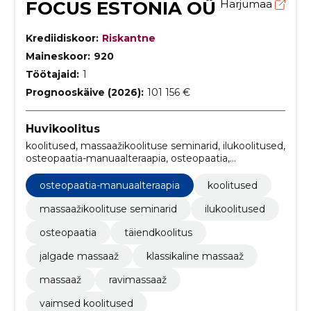
FOCUS ESTONIA OÜ
Harjumaa
Krediidiskoor:
Riskantne
Maineskoor:
920
Töötajaid:
1
Prognooskäive (2026):
101 156 €
Huvikoolitus
koolitused, massaažikoolituse seminarid, ilukoolitused,
osteopaatia-manuaalteraapia, osteopaatia,
täiendkoolitus, jalgade massaaž, klassikaline massaaž,
massaaž, ravimassaaž
osteopaatia-manuaalteraapia
koolitused
massaažikoolituse seminarid
ilukoolitused
osteopaatia
täiendkoolitus
jalgade massaaž
klassikaline massaaž
massaaž
ravimassaaž
vaimsed koolitused