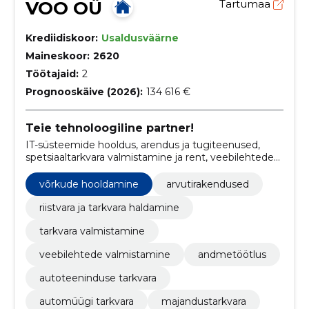
VOO OÜ
Tartumaa
Krediidiskoor:
Usaldusväärne
Maineskoor:
2620
Töötajaid:
2
Prognooskäive (2026):
134 616 €
Teie tehnoloogiline partner!
IT-süsteemide hooldus, arendus ja tugiteenused,
spetsiaaltarkvara valmistamine ja rent, veebilehtede
valmistamine.
võrkude hooldamine
arvutirakendused
riistvara ja tarkvara haldamine
tarkvara valmistamine
veebilehtede valmistamine
andmetöötlus
autoteeninduse tarkvara
automüügi tarkvara
majandustarkvara