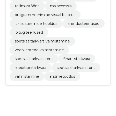
tellimustööna
ms accessis
programmeerimine visual basicus
it - süsteemide hooldus
arendusteenused
it-tugiteenused
spetsiaaltarkvara valmistamine
veebilehtede valmistamine
spetsiaaltarkvara rent
finantstarkvara
meditsiinitarkvara
spetsiaaltarkvara rent
valmistamine
andmetöötlus