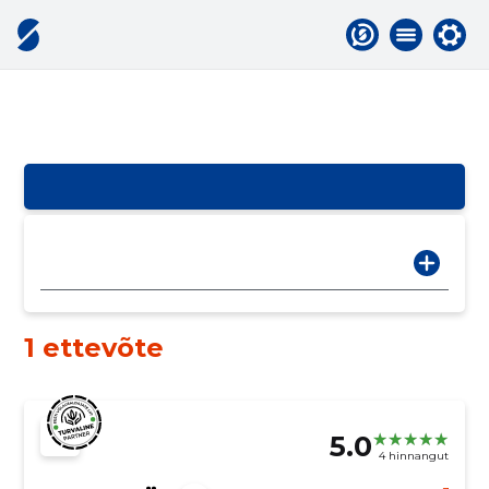
1 ettevõte
5.0
4 hinnangut