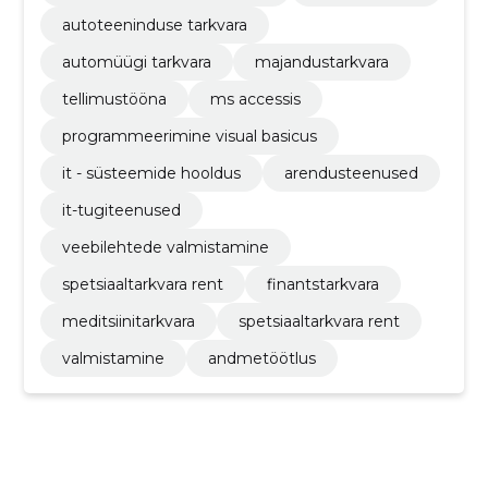
autoteeninduse tarkvara
automüügi tarkvara
majandustarkvara
tellimustööna
ms accessis
programmeerimine visual basicus
it - süsteemide hooldus
arendusteenused
it-tugiteenused
veebilehtede valmistamine
spetsiaaltarkvara rent
finantstarkvara
meditsiinitarkvara
spetsiaaltarkvara rent
valmistamine
andmetöötlus