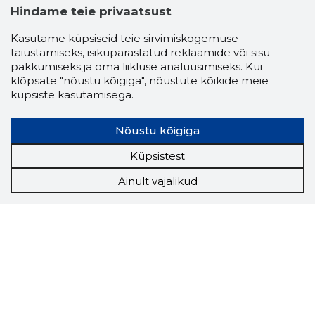
Hindame teie privaatsust
Kasutame küpsiseid teie sirvimiskogemuse
täiustamiseks, isikupärastatud reklaamide või sisu
pakkumiseks ja oma liikluse analüüsimiseks. Kui
klõpsate "nõustu kõigiga", nõustute kõikide meie
küpsiste kasutamisega.
Nõustu kõigiga
Küpsistest
Ainult vajalikud
Storybook
Chrome laiendus