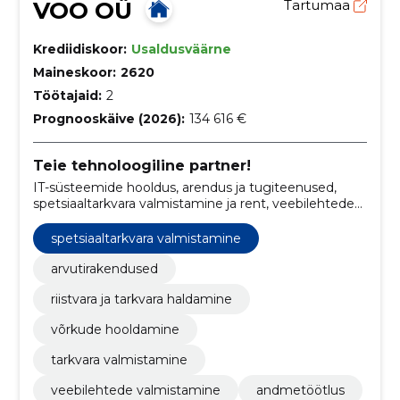
VOO OÜ
Tartumaa
Krediidiskoor:
Usaldusväärne
Maineskoor:
2620
Töötajaid:
2
Prognooskäive (2026):
134 616 €
Teie tehnoloogiline partner!
IT-süsteemide hooldus, arendus ja tugiteenused,
spetsiaaltarkvara valmistamine ja rent, veebilehtede
valmistamine.
spetsiaaltarkvara valmistamine
arvutirakendused
riistvara ja tarkvara haldamine
võrkude hooldamine
tarkvara valmistamine
veebilehtede valmistamine
andmetöötlus