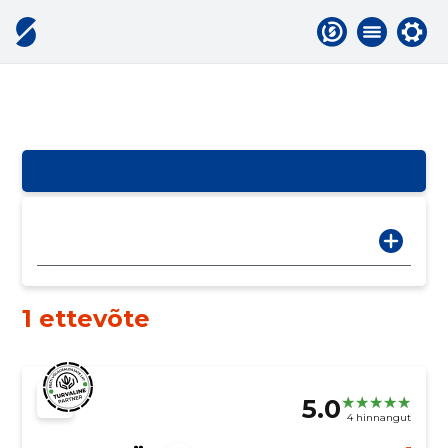
1 ettevõte
5.0
4 hinnangut