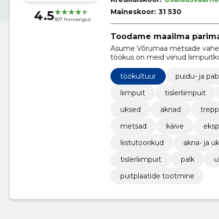
Maineskoor:
31 530
4.5
307 hinnangut
Toodame maailma parimat
Asume Võrumaa metsade vahel Ve
töökus on meid viinud liimpuitk
Euroopas.
töökultuur
puidu- ja pa
liimpuit
tislerliimpuit
uksed
aknad
trepp
metsad
käive
eksp
liistutoorikud
akna- ja u
tislerliimpuit
palk
u
puitplaatide tootmine