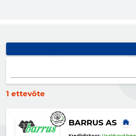
1 ettevõte
BARRUS AS
Krediidiskoor:
Usaldusväärne