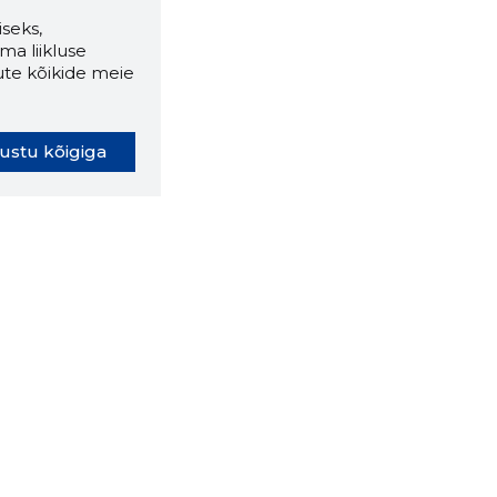
seks,
ma liikluse
ute kõikide meie
ustu kõigiga
oki laiendus ütleb Sulle, mis
eebilehel Sa parajasti viibid ja
ldusväärne see firma täna on.
 LAIENDUS ALLA