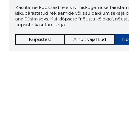
Kasutame küpsiseid teie sirvimiskogemuse täiustami
isikupärastatud reklaamide või sisu pakkumiseks ja o
analüüsimiseks. Kui klõpsate "nõustu kõigiga", nõust
küpsiste kasutamisega.
Küpsistest
Ainult vajalikud
Nõ
Storybo
Storybook
firma v
kui usa
Chrome laiendus
LAADI