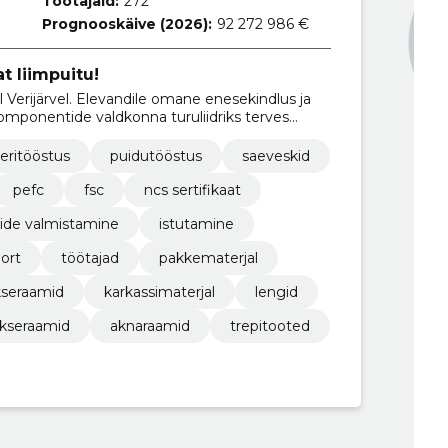
Töötajaid:
272
Prognooskäive (2026):
92 272 986 €
 liimpuitu!
rijärvel. Elevandile omane enesekindlus ja
omponentide valdkonna turuliidriks terves
beritööstus
puidutööstus
saeveskid
pefc
fsc
ncs sertifikaat
ide valmistamine
istutamine
ort
töötajad
pakkematerjal
kseraamid
karkassimaterjal
lengid
kseraamid
aknaraamid
trepitooted