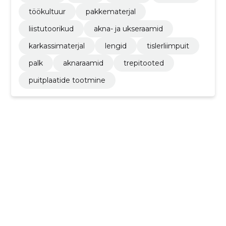
töökultuur
pakkematerjal
liistutoorikud
akna- ja ukseraamid
karkassimaterjal
lengid
tislerliimpuit
palk
aknaraamid
trepitooted
puitplaatide tootmine