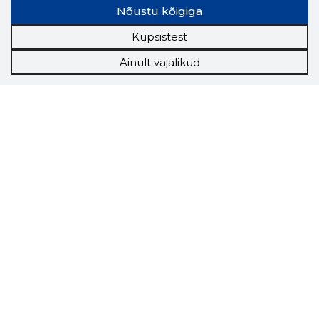
Nõustu kõigiga
Küpsistest
Ainult vajalikud
Storybook
Chrome laiendus
Storybooki laiendus ütleb Sulle, mis firma
veebilehel Sa parajasti viibid ja kui usaldusväärne
see firma täna on.
LAADI LAIENDUS ALLA
Näed helistaja tausta!
Storybooki Äpp toob
Sinuni
OTSEKONTAKTID
400 000 Eesti