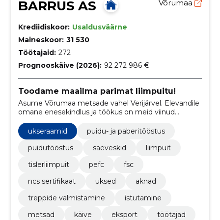
BARRUS AS
Võrumaa
Krediidiskoor:
Usaldusväärne
Maineskoor:
31 530
Töötajaid:
272
Prognooskäive (2026):
92 272 986 €
Toodame maailma parimat liimpuitu!
Asume Võrumaa metsade vahel Verijärvel. Elevandile
omane enesekindlus ja töökus on meid viinud
liimpuitkomponentide valdkonna turuliidriks terves
Euroopas.
ukseraamid
puidu- ja paberitööstus
puidutööstus
saeveskid
liimpuit
tislerliimpuit
pefc
fsc
ncs sertifikaat
uksed
aknad
treppide valmistamine
istutamine
metsad
käive
eksport
töötajad