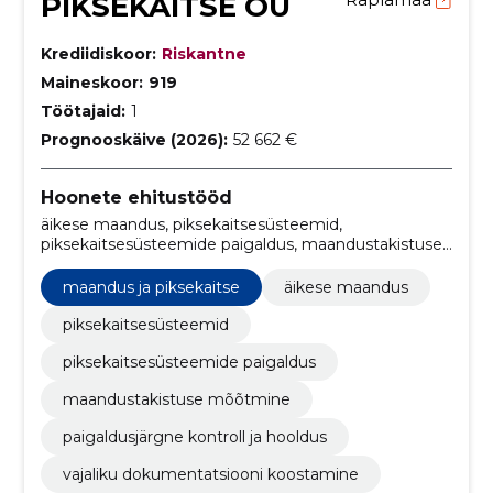
PIKSEKAITSE OÜ
Krediidiskoor:
Riskantne
Maineskoor:
919
Töötajaid:
1
Prognooskäive (2026):
52 662 €
Hoonete ehitustööd
äikese maandus, piksekaitsesüsteemid,
piksekaitsesüsteemide paigaldus, maandustakistuse
mõõtmine, paigaldusjärgne kontroll ja hooldus,
vajaliku dokumentatsiooni koostamine,
maandus ja piksekaitse
äikese maandus
Dokumentatsiooni koostamine, paigaldusjärgne
hooldus, maanduskaitse mõõtmine, maanuduste
piksekaitsesüsteemid
paigaldamine
piksekaitsesüsteemide paigaldus
maandustakistuse mõõtmine
paigaldusjärgne kontroll ja hooldus
vajaliku dokumentatsiooni koostamine