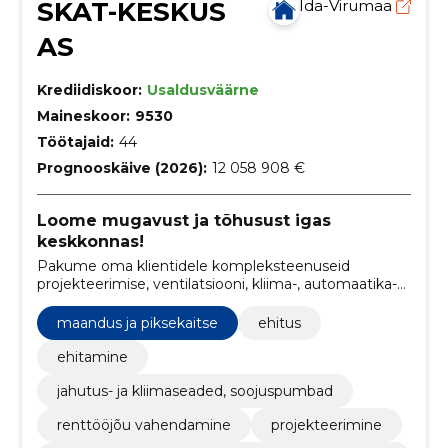
SKAT-KESKUS
Ida-Virumaa
AS
Krediidiskoor:
Usaldusväärne
Maineskoor:
9530
Töötajaid:
44
Prognooskäive (2026):
12 058 908 €
Loome mugavust ja tõhusust igas
keskkonnas!
Pakume oma klientidele kompleksteenuseid
projekteerimise, ventilatsiooni, kliima-, automaatika-
ja elektrisüsteemide paigalduseks ja hoolduseks.
maandus ja piksekaitse
ehitus
ehitamine
jahutus- ja kliimaseaded, soojuspumbad
renttööjõu vahendamine
projekteerimine