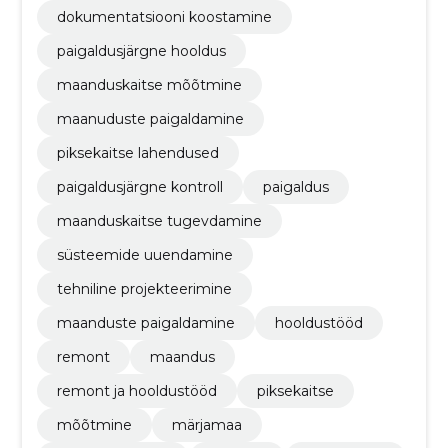
dokumentatsiooni koostamine
paigaldusjärgne hooldus
maanduskaitse mõõtmine
maanuduste paigaldamine
piksekaitse lahendused
paigaldusjärgne kontroll
paigaldus
maanduskaitse tugevdamine
süsteemide uuendamine
tehniline projekteerimine
maanduste paigaldamine
hooldustööd
remont
maandus
remont ja hooldustööd
piksekaitse
mõõtmine
märjamaa