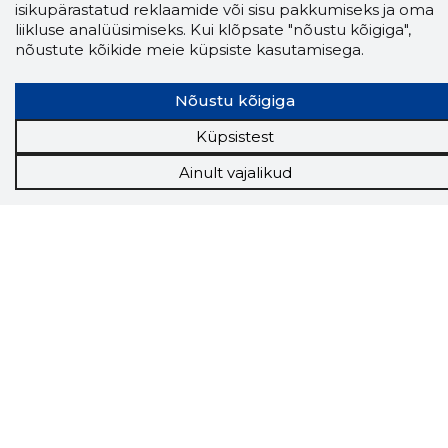
isikupärastatud reklaamide või sisu pakkumiseks ja oma
liikluse analüüsimiseks. Kui klõpsate "nõustu kõigiga",
nõustute kõikide meie küpsiste kasutamisega.
Nõustu kõigiga
Storybook
Küpsistest
Chrome laiendus
Ainult vajalikud
Storybooki laiendus ütleb Sulle, mis firma
veebilehel Sa parajasti viibid ja kui usaldusväärne
see firma täna on.
LAADI LAIENDUS ALLA
Näed helistaja tausta!
Storybooki Äpp toob
Sinuni
OTSEKONTAKTID
400 000 Eesti
ettevõtte ja isikute kohta (juhid, ametnikud).
Andmed on rikastatud maksevõime ja
finantsinfoga.