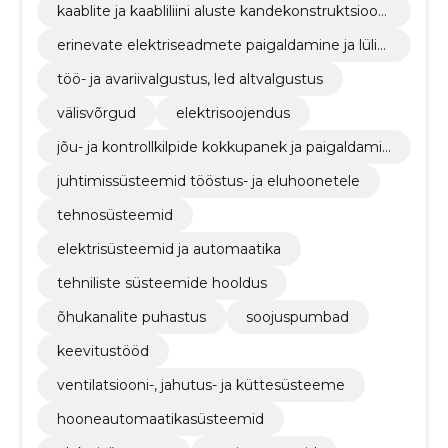
kaablite ja kaabliliini aluste kandekonstruktsiooni
de paigaldamine
erinevate elektriseadmete paigaldamine ja lülita
mine
töö- ja avariivalgustus, led altvalgustus
välisvõrgud
elektrisoojendus
jõu- ja kontrollkilpide kokkupanek ja paigaldamin
e
juhtimissüsteemid tööstus- ja eluhoonetele
tehnosüsteemid
elektrisüsteemid ja automaatika
tehniliste süsteemide hooldus
õhukanalite puhastus
soojuspumbad
keevitustööd
ventilatsiooni-, jahutus- ja küttesüsteeme
hooneautomaatikasüsteemid