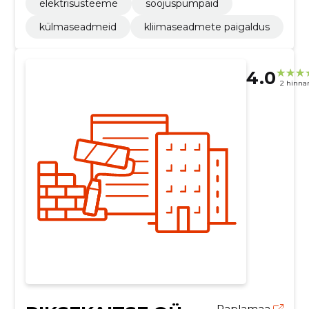
elektrisüsteeme
soojuspumpaid
külmaseadmeid
kliimaseadmete paigaldus
4.0
2 hinna
Raplamaa