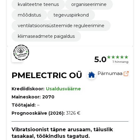
kvaliteetne teenus
organiseerimine
mõõdistus
tegevuspiirkond
ventilatsioonisüsteemide reguleerimine
kliimaseadmete paigaldus
5.0
1 hinnang
PMELECTRIC OÜ
Pärnumaa
Krediidiskoor:
Usaldusväärne
Maineskoor:
2070
Töötajaid:
–
Prognooskäive (2026):
3126 €
Vibratsioonist täpne arusaam, täiuslik
tasakaal, töökindlus tagatud.