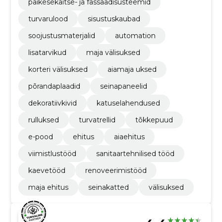
päikesekaitse- ja fassaadisüsteemid
turvarulood
sisustuskaubad
soojustusmaterjalid
automation
lisatarvikud
maja välisuksed
korteri välisuksed
aiamaja uksed
põrandaplaadid
seinapaneelid
dekoratiivkivid
katuselahendused
rulluksed
turvatrellid
tõkkepuud
e-pood
ehitus
aiaehitus
viimistlustööd
sanitaartehnilised tööd
kaevetööd
renoveerimistööd
maja ehitus
seinakatted
välisuksed