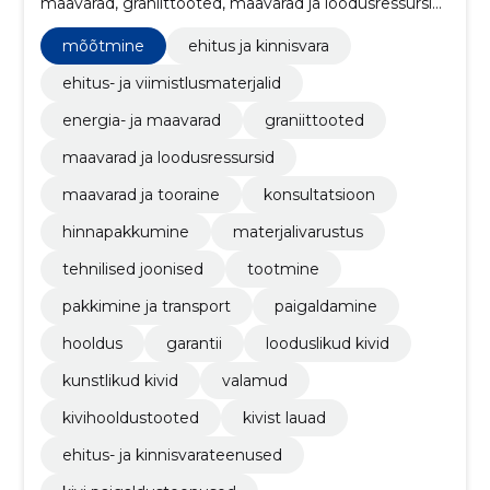
maavarad, graniittooted, maavarad ja loodusressursid,
maavarad ja tooraine, konsultatsioon,
Hinnapakkumine, Materjalivarustus, mõõtmine
mõõtmine
ehitus ja kinnisvara
ehitus- ja viimistlusmaterjalid
energia- ja maavarad
graniittooted
maavarad ja loodusressursid
maavarad ja tooraine
konsultatsioon
hinnapakkumine
materjalivarustus
tehnilised joonised
tootmine
pakkimine ja transport
paigaldamine
hooldus
garantii
looduslikud kivid
kunstlikud kivid
valamud
kivihooldustooted
kivist lauad
ehitus- ja kinnisvarateenused