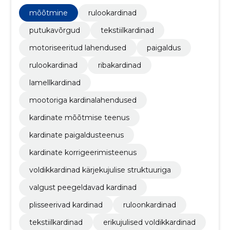
aknakatteid ja kardinaid, personaalne lähenemine ja
kvaliteetne teostus.
mõõtmine
rulookardinad
putukavõrgud
tekstiilkardinad
motoriseeritud lahendused
paigaldus
rulookardinad
ribakardinad
lamellkardinad
mootoriga kardinalahendused
kardinate mõõtmise teenus
kardinate paigaldusteenus
kardinate korrigeerimisteenus
voldikkardinad kärjekujulise struktuuriga
valgust peegeldavad kardinad
plisseerivad kardinad
ruloonkardinad
tekstiilkardinad
erikujulised voldikkardinad