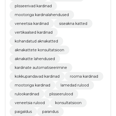
plisseerivad kardinad
mootoriga kardinalahendused
veneetsia kardinad
siseakna katted
vertikaalsed kardinad
kohandatud aknakatted
aknakattete konsultatsioon
aknakatte lahendused
kardinate automatiseerimine
kokkupandavad kardinad
rooma kardinad
mootoriga kardinad
lamedad rulood
rulookardinad
plisseerulood
veneetsia rulood
konsultatsioon
paigaldus
parandus