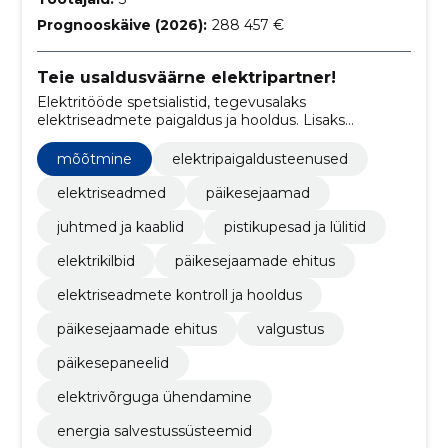
Prognooskäive (2026):
288 457 €
Teie usaldusväärne elektripartner!
Elektritööde spetsialistid, tegevusalaks
elektriseadmete paigaldus ja hooldus. Lisaks
ehitatakse päikeseenergiajaame ja paigaldatakse
päikesepaneele.
mõõtmine
elektripaigaldusteenused
elektriseadmed
päikesejaamad
juhtmed ja kaablid
pistikupesad ja lülitid
elektrikilbid
päikesejaamade ehitus
elektriseadmete kontroll ja hooldus
päikesejaamade ehitus
valgustus
päikesepaneelid
elektrivõrguga ühendamine
energia salvestussüsteemid