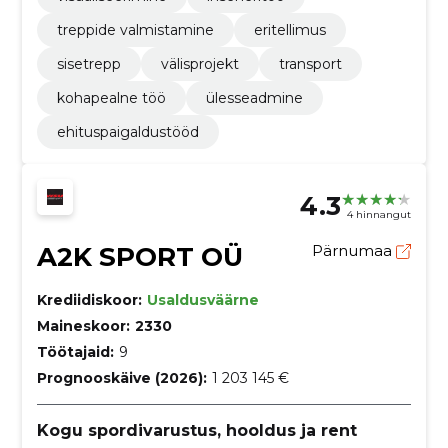
treppide valmistamine
eritellimus
sisetrepp
välisprojekt
transport
kohapealne töö
ülesseadmine
ehituspaigaldustööd
4.3
4 hinnangut
A2K SPORT OÜ
Pärnumaa
Krediidiskoor:
Usaldusväärne
Maineskoor:
2330
Töötajaid:
9
Prognooskäive (2026):
1 203 145 €
Kogu spordivarustus, hooldus ja rent