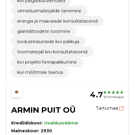
kivi paigaldusteenused
viimistlusmaterjalide tarnimine
energia ja maavarade konsultatsioonid
graniiditoodete tootmine
loodusressursside kivi pakkuja
toormaterjali kivi konsultatsioonid
kivi projekti hinnapakkumine
kivi mõõtmise teenus
4.7
10 hinnangut
ARMIN PUIT OÜ
Tartumaa
Krediidiskoor:
Usaldusväärne
Maineskoor:
2930