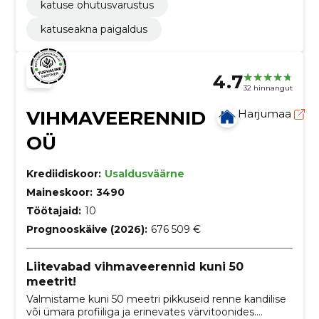
katuse ohutusvarustus
katuseakna paigaldus
4.7
32 hinnangut
VIHMAVEERENNID
Harjumaa
OÜ
Krediidiskoor:
Usaldusväärne
Maineskoor:
3490
Töötajaid:
10
Prognooskäive (2026):
676 509 €
Liitevabad vihmaveerennid kuni 50
meetrit!
Valmistame kuni 50 meetri pikkuseid renne kandilise
või ümara profiiliga ja erinevates värvitoonides.