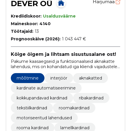
DEVER OÜ
Harjumaa
Krediidiskoor:
Usaldusväärne
Maineskoor:
4140
Töötajaid:
13
Prognooskäive (2026):
1 043 447 €
Kõige õigem ja lihtsam sisustusalane ost!
Pakume kaasaegseid ja funktsionaalseid aknakatte
lahendusi, mis on kohandatud iga kliendi vajadustele.
Meie teenus hõlmab kõike alates konsultatsioonist ja
mõõtmisest kuni professionaalse paigalduse ja
mõõtmine
interjöör
aknakatted
hoolduseni.
kardinate automatiseerimine
kokkupandavad kardinad
ribakardinad
tekstiilkardinad
roomakardinad
motoriseeritud lahendused
rooma kardinad
lamellkardinad