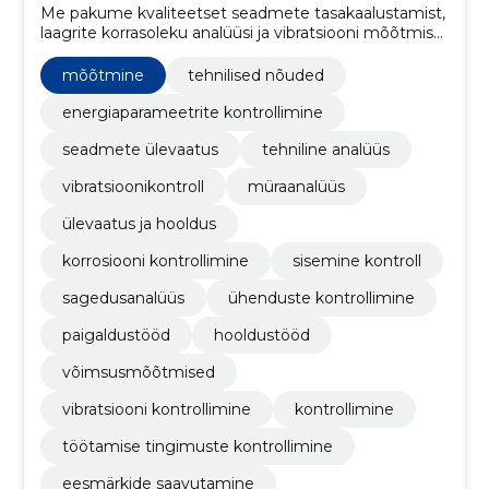
Me pakume kvaliteetset seadmete tasakaalustamist,
laagrite korrasoleku analüüsi ja vibratsiooni mõõtmise
teenust, samuti elektriseadmete paigaldust.
mõõtmine
tehnilised nõuded
energiaparameetrite kontrollimine
seadmete ülevaatus
tehniline analüüs
vibratsioonikontroll
müraanalüüs
ülevaatus ja hooldus
korrosiooni kontrollimine
sisemine kontroll
sagedusanalüüs
ühenduste kontrollimine
paigaldustööd
hooldustööd
võimsusmõõtmised
vibratsiooni kontrollimine
kontrollimine
töötamise tingimuste kontrollimine
eesmärkide saavutamine