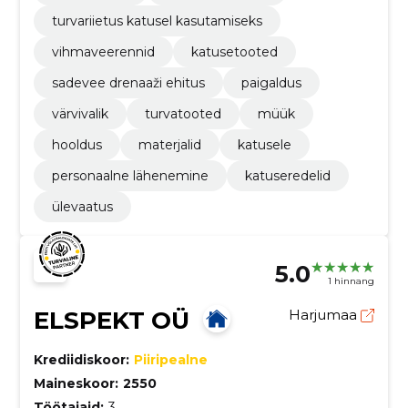
turvariietus katusel kasutamiseks
vihmaveerennid
katusetooted
sadevee drenaaži ehitus
paigaldus
värvivalik
turvatooted
müük
hooldus
materjalid
katusele
personaalne lähenemine
katuseredelid
ülevaatus
5.0
1 hinnang
ELSPEKT OÜ
Harjumaa
Krediidiskoor:
Piiripealne
Maineskoor:
2550
Töötajaid:
3