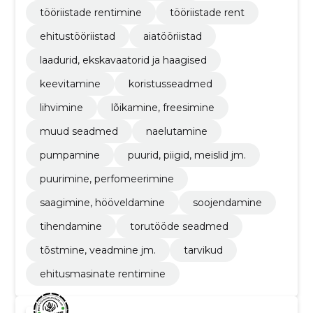
tööriistade rentimine
tööriistade rent
ehitustööriistad
aiatööriistad
laadurid, ekskavaatorid ja haagised
keevitamine
koristusseadmed
lihvimine
lõikamine, freesimine
muud seadmed
naelutamine
pumpamine
puurid, piigid, meislid jm.
puurimine, perfomeerimine
saagimine, hööveldamine
soojendamine
tihendamine
torutööde seadmed
tõstmine, veadmine jm.
tarvikud
ehitusmasinate rentimine