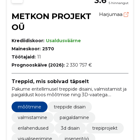
3.6
5 hinnangut
METKON PROJEKT
Harjumaa
OÜ
Krediidiskoor:
Usaldusväärne
Maineskoor:
2570
Töötajaid:
11
Prognooskäive (2026):
2 330 757 €
Treppid, mis sobivad täpselt
Pakume eritellimusel treppide disaini, valmistamist ja
paigaldust koos mõõtmise ning 3D-vaatega.
Lahendus valmib sinu ruumi järgi ja lihtsustab kogu
protsessi.
mõõtmine
treppide disain
valmistamine
paigaldamine
erilahendused
3d disain
trepiprojekt
visualiseerimine
inseneritöö