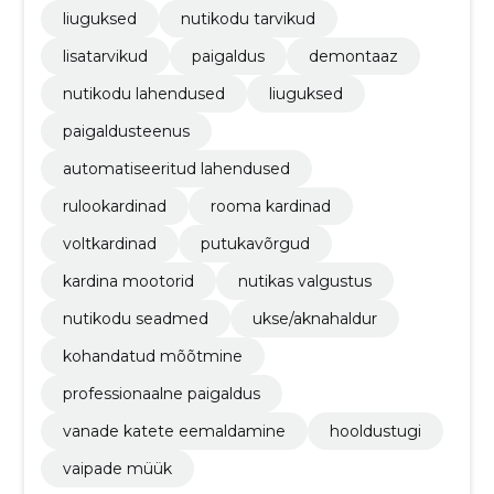
liuguksed
nutikodu tarvikud
lisatarvikud
paigaldus
demontaaz
nutikodu lahendused
liuguksed
paigaldusteenus
automatiseeritud lahendused
rulookardinad
rooma kardinad
voltkardinad
putukavõrgud
kardina mootorid
nutikas valgustus
nutikodu seadmed
ukse/aknahaldur
kohandatud mõõtmine
professionaalne paigaldus
vanade katete eemaldamine
hooldustugi
vaipade müük