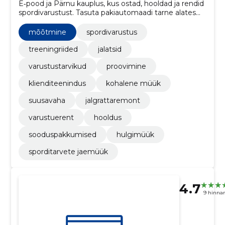
E‑pood ja Pärnu kauplus, kus ostad, hooldad ja rendid
spordivarustust. Tasuta pakiautomaadi tarne alates
€40; kontoomanikele -10%.
mõõtmine
spordivarustus
treeningriided
jalatsid
varustustarvikud
proovimine
klienditeenindus
kohalene müük
suusavaha
jalgrattaremont
varustuerent
hooldus
sooduspakkumised
hulgimüük
sporditarvete jaemüük
4.7
9 hinna