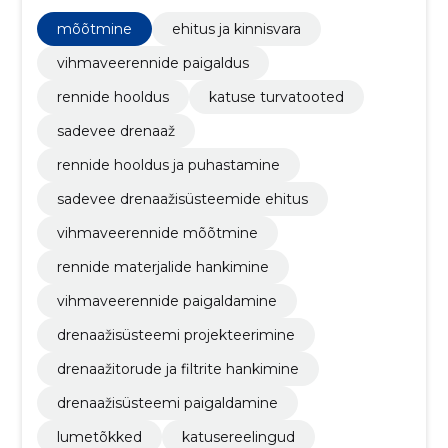
Paigaldame ja hooldame!
mõõtmine
ehitus ja kinnisvara
vihmaveerennide paigaldus
rennide hooldus
katuse turvatooted
sadevee drenaaž
rennide hooldus ja puhastamine
sadevee drenaažisüsteemide ehitus
vihmaveerennide mõõtmine
rennide materjalide hankimine
vihmaveerennide paigaldamine
drenaažisüsteemi projekteerimine
drenaažitorude ja filtrite hankimine
drenaažisüsteemi paigaldamine
lumetõkked
katusereelingud