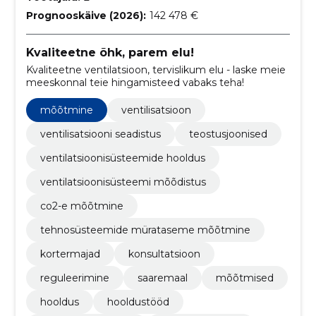
Prognooskäive (2026):
142 478 €
Kvaliteetne õhk, parem elu!
Kvaliteetne ventilatsioon, tervislikum elu - laske meie
meeskonnal teie hingamisteed vabaks teha!
mõõtmine
ventilisatsioon
ventilisatsiooni seadistus
teostusjoonised
ventilatsioonisüsteemide hooldus
ventilatsioonisüsteemi mõõdistus
co2-e mõõtmine
tehnosüsteemide mürataseme mõõtmine
kortermajad
konsultatsioon
reguleerimine
saaremaal
mõõtmised
hooldus
hooldustööd