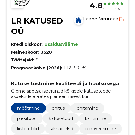
4.8
20 hinnangut
LR KATUSED
Lääne-Virumaa
OÜ
Krediidiskoor:
Usaldusväärne
Maineskoor:
3520
Töötajaid:
9
Prognooskäive (2026):
1 121 501 €
Katuse tõstmine kvaliteedi ja hoolsusega
Oleme spetsialiseerunud kõikidele katusetööde
aspektidele alates planeerimisest kuni
lõppviimistluseni. Pakume personaalseid teenuseid,
õiglasi hindu ja tööde õigeaegset teostamist.
mõõtmine
ehitus
ehitamine
plekitööd
katusetööd
kantimine
liistprofiilid
aknaplekid
renoveerimine