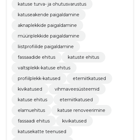
katuse turva- ja ohutusvarustus
katuseakende paigaldamine
aknaplekkide paigaldamine
müüriplekkide paigaldamine
liistprofiilide paigaldamine
fassaadide ehitus
katuste ehitus
valtsplekk-katuse ehitus
profiilplekk-katused
eterniitkatused
kivikatused
vihmaveesüsteemid
katuse ehitus
eterniitkatused
elamuehitus
katuse renoveerimine
fassaadi ehitus
kivikatused
katusekatte teenused