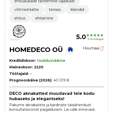
ehituslubade taotlemine vajadusel
võtmed kätte
terrass
kliendid
ehitus
ehitamine
5.0
5 hinnangut
HOMEDECO OÜ
Hiiumaa
Krediidiskoor:
Usaldusväärne
Maineskoor:
2220
Töötajaid:
–
Prognooskäive (2026):
40 019 €
DECO aknakatted muudavad teie kodu
hubaseks ja elegantseks!
Pakume aknakatete ja kardinate täislahendust
konsultatsioonist paigalduseni. Lai valik erinevaid