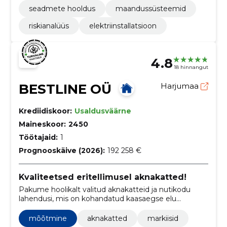
seadmete hooldus
maandussüsteemid
riskianalüüs
elektriinstallatsioon
4.8
18 hinnangut
BESTLINE OÜ
Harjumaa
Krediidiskoor:
Usaldusväärne
Maineskoor:
2450
Töötajaid:
1
Prognooskäive (2026):
192 258 €
Kvaliteetsed eritellimusel aknakatted!
Pakume hoolikalt valitud aknakatteid ja nutikodu
lahendusi, mis on kohandatud kaasaegse elu
nõudmistele, ning lisaks pakume ka professionaalset
paigaldusteenust.
mõõtmine
aknakatted
markiisid