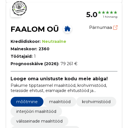
5.0
1 hinnang
FAALOM OÜ
Pärnumaa
Krediidiskoor:
Neutraalne
Maineskoor:
2360
Töötajaid:
1
Prognooskäive (2026):
79 261 €
Looge oma unistuste kodu meie abiga!
Pakume tipptasemel maalritööd, krohvimistööd,
terasside ehitust, eramajade ehitustööd ja
elamuehitust vundamendist võtmeteni.
mõõtmine
maalritööd
krohvimistööd
interjööri maalritööd
välisseinade maalritööd