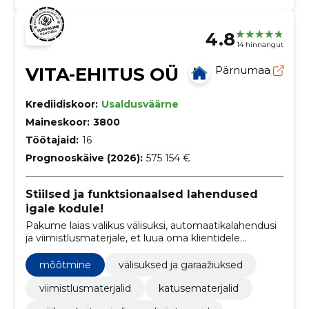
4.8
14 hinnangut
VITA-EHITUS OÜ
Pärnumaa
Krediidiskoor:
Usaldusväärne
Maineskoor:
3800
Töötajaid:
16
Prognooskäive (2026):
575 154 €
Stiilsed ja funktsionaalsed lahendused
igale kodule!
Pakume laias valikus välisuksi, automaatikalahendusi
ja viimistlusmaterjale, et luua oma klientidele
kvaliteetne, turvaline ja isikupärane kodu
mõõtmine
välisuksed ja garaažiuksed
viimistlusmaterjalid
katusematerjalid