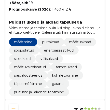
Töötajaid:
18
Prognooskäive (2026):
1 430 412 €
Puidust uksed ja aknad täpsusega
Valmistame ja tarnime puituksi ning -aknaid elamu- ja
ehitusprojektidele. Galerii aitab hinnata stiili ja töö
kvaliteeti.
mõõtmine
puitaknad
mõõtuaknad
soojustatud
energiasäästlikud
siseuksed
välisuksed
mõõtuvalmistatud
tammuksed
paigaldusteenus
kohaletoomine
täpsemõõtmine
garantii
puituste ja -akende tootmine