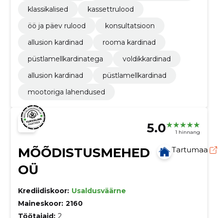
klassikalised
kassettrulood
öö ja päev rulood
konsultatsioon
allusion kardinad
rooma kardinad
püstlamellkardinatega
voldikkardinad
allusion kardinad
püstlamellkardinad
mootoriga lahendused
5.0
1 hinnang
MÕÕDISTUSMEHED
Tartumaa
OÜ
Krediidiskoor:
Usaldusväärne
Maineskoor:
2160
Töötajaid:
2