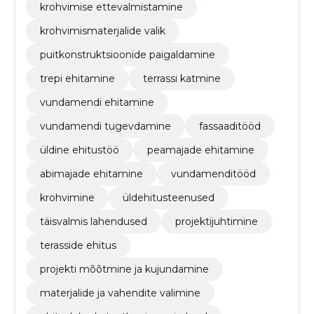
krohvimise ettevalmistamine
krohvimismaterjalide valik
puitkonstruktsioonide paigaldamine
trepi ehitamine
terrassi katmine
vundamendi ehitamine
vundamendi tugevdamine
fassaaditööd
üldine ehitustöö
peamajade ehitamine
abimajade ehitamine
vundamenditööd
krohvimine
üldehitusteenused
täisvalmis lahendused
projektijuhtimine
terasside ehitus
projekti mõõtmine ja kujundamine
materjalide ja vahendite valimine