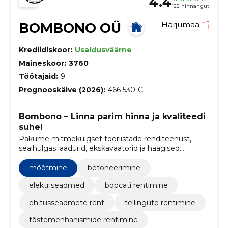
4.4
122 hinnangut
BOMBONO OÜ
Harjumaa
Krediidiskoor:
Usaldusväärne
Maineskoor:
3760
Töötajaid:
9
Prognooskäive (2026):
466 530 €
Bombono – Linna parim hinna ja kvaliteedi
suhe!
Pakume mitmekülgset tööriistade renditeenust,
sealhulgas laadurid, ekskavaatorid ja haagised
erinevate ehitus- ja aiatööde jaoks
mõõtmine
betoneerimine
elektriseadmed
bobcati rentimine
ehitusseadmete rent
tellingute rentimine
tõstemehhanismide rentimine