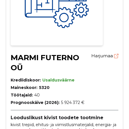
MARMI FUTERNO
Harjumaa
OÜ
Krediidiskoor:
Usaldusväärne
Maineskoor:
5320
Töötajaid:
40
Prognooskäive (2026):
5 924 372 €
Looduslikust kivist toodete tootmine
kivist trepid, ehitus- ja viimistlusmaterjalid, energia- ja