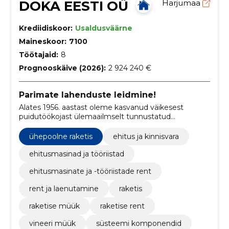
DOKA EESTI OÜ
Harjumaa
Krediidiskoor:
Usaldusväärne
Maineskoor:
7100
Töötajaid:
8
Prognooskäive (2026):
2 924 240 €
Parimate lahenduste leidmine!
Alates 1956. aastast oleme kasvanud väikesest
puidutöökojast ülemaailmselt tunnustatud
raketiseettevõtteks, mida tuntakse Doka kaubamärgi
all.
ühepoolne raketis
ehitus ja kinnisvara
ehitusmasinad ja tööriistad
ehitusmasinate ja -tööriistade rent
rent ja laenutamine
raketis
raketise müük
raketise rent
vineeri müük
süsteemi komponendid