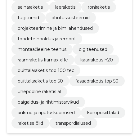
seinaraketis
laeraketis
roniraketis
tugitornid
ohutussüsteemid
projekteerimine ja bim lahendused
toodete hooldus ja remont
montaažieelne teenus
digiteenused
raamraketis framax xlife
kaarraketis h20
puittalaraketis top 100 tec
puittalaraketis top 50
fasaadraketis top 50
ühepoolne raketis al
paigaldus- ja rihtimistarvikud
ankrud ja riputuskoonused
komposiittalad
raketise õlid
transpordialused