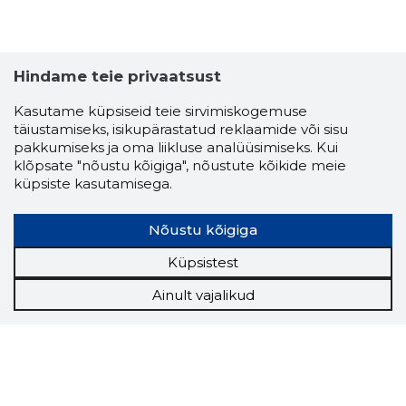
Hindame teie privaatsust
Kasutame küpsiseid teie sirvimiskogemuse
täiustamiseks, isikupärastatud reklaamide või sisu
pakkumiseks ja oma liikluse analüüsimiseks. Kui
klõpsate "nõustu kõigiga", nõustute kõikide meie
küpsiste kasutamisega.
Nõustu kõigiga
Küpsistest
Ainult vajalikud