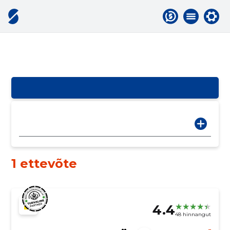
1 ettevõte
4.4
48 hinnangut