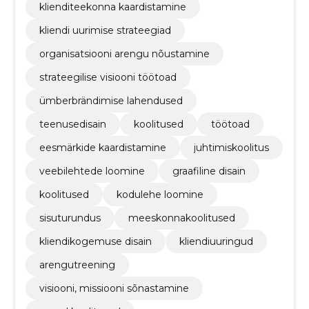
klienditeekonna kaardistamine
kliendi uurimise strateegiad
organisatsiooni arengu nõustamine
strateegilise visiooni töötoad
ümberbrändimise lahendused
teenusedisain
koolitused
töötoad
eesmärkide kaardistamine
juhtimiskoolitus
veebilehtede loomine
graafiline disain
koolitused
kodulehe loomine
sisuturundus
meeskonnakoolitused
kliendikogemuse disain
kliendiuuringud
arengutreening
visiooni, missiooni sõnastamine