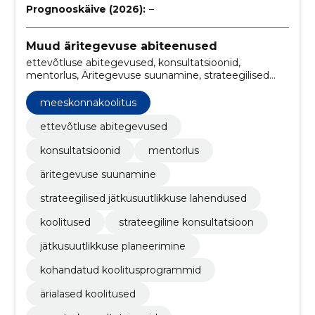
Prognooskäive (2026):
–
Muud äritegevuse abiteenused
ettevõtluse abitegevused, konsultatsioonid,
mentorlus, Äritegevuse suunamine, strateegilised
jätkusuutlikkuse lahendused, Koolitused, strateegiline
konsultatsioon, jätkusuutlikkuse planeerimine,
meeskonnakoolitus
kohandatud koolitusprogrammid, meeskonnakoolitus
ettevõtluse abitegevused
konsultatsioonid
mentorlus
äritegevuse suunamine
strateegilised jätkusuutlikkuse lahendused
koolitused
strateegiline konsultatsioon
jätkusuutlikkuse planeerimine
kohandatud koolitusprogrammid
ärialased koolitused