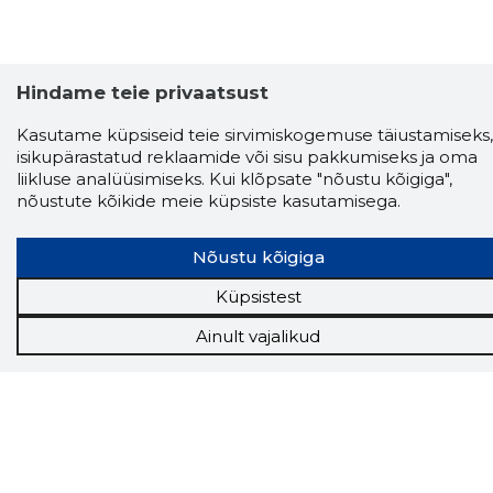
Hindame teie privaatsust
Kasutame küpsiseid teie sirvimiskogemuse täiustamiseks,
isikupärastatud reklaamide või sisu pakkumiseks ja oma
liikluse analüüsimiseks. Kui klõpsate "nõustu kõigiga",
nõustute kõikide meie küpsiste kasutamisega.
Storybook
Chrome laiendus
Nõustu kõigiga
Küpsistest
Storybooki laiendus ütleb Sulle, mis firma
veebilehel Sa parajasti viibid ja kui usaldusväärne
Ainult vajalikud
see firma täna on.
LAADI LAIENDUS ALLA
Näed helistaja tausta!
Storybooki Äpp toob
Sinuni
OTSEKONTAKTID
400 000 Eesti
ettevõtte ja isikute kohta (juhid, ametnikud).