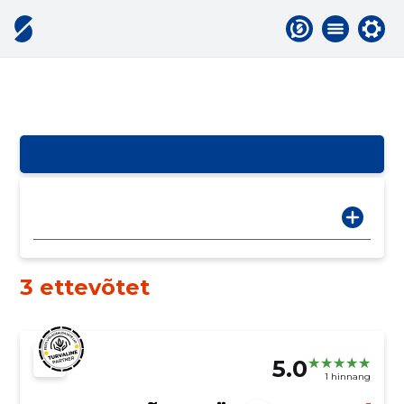
3 ettevõtet
5.0
1 hinnang