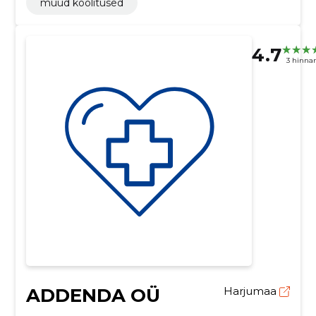
muud koolitused
4.7
3 hinna
ADDENDA OÜ
Harjumaa