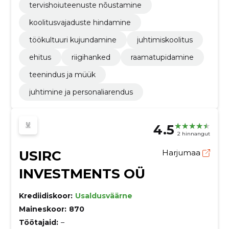
tervishoiuteenuste nõustamine
koolitusvajaduste hindamine
töökultuuri kujundamine
juhtimiskoolitus
ehitus
riigihanked
raamatupidamine
teenindus ja müük
juhtimine ja personaliarendus
4.5
2 hinnangut
USIRC
Harjumaa
INVESTMENTS OÜ
Krediidiskoor:
Usaldusväärne
Maineskoor:
870
Töötajaid:
–