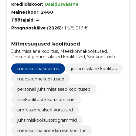
Krediidiskoor:
Usaldusväärne
Maineskoor:
2460
Töötajaid:
4
Prognooskäive (2026):
1 575 017 €
Mitmesugused koolitused
Juhtimisalane koolitus, Meeskonnakoolitused,
Personali juhtimisalased koolitused, Sisekoolituste
korraldamine, professionaalsed kursused,
juhtimiskoolitusprogrammid, meeskonna arendamise
meeskonnakoolitus
juhtimisalane koolitus
koolitus, personali juhtimise kursused, oskuste
arendamise veebiseminarid, töökultuuri koolitused
meeskonnakoolitused
personali juhtimisalased koolitused
sisekoolituste korraldamine
professionaalsed kursused
juhtimiskoolitusprogrammid
meeskonna arendamise koolitus