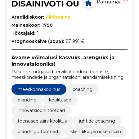
DISAINIVÕTI OÜ
Pärnumaa
Krediidiskoor:
Piiripealne
Maineskoor:
1750
Töötajaid:
1
Prognooskäive (2026):
27 991 €
Avame võimalusi kasvuks, arenguks ja
innovatsiooniks!
Pakume mugavaid terviklahendusi teenuste,
meeskondade ja organisatsiooni arendamiseks ning
kliendikogemuse tõstmiseks.
meeskonnakoolitus
coaching
bränding
koolitused
innovatsiooni töötoad
teenusedisaini koolitus
juhtide coaching
brändingu töötoad
kliendikogemuse disain