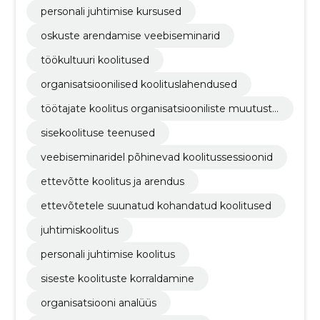
personali juhtimise kursused
oskuste arendamise veebiseminarid
töökultuuri koolitused
organisatsioonilised koolituslahendused
töötajate koolitus organisatsiooniliste muutuste
jaoks
sisekoolituse teenused
veebiseminaridel põhinevad koolitussessioonid
ettevõtte koolitus ja arendus
ettevõtetele suunatud kohandatud koolitused
juhtimiskoolitus
personali juhtimise koolitus
siseste koolituste korraldamine
organisatsiooni analüüs