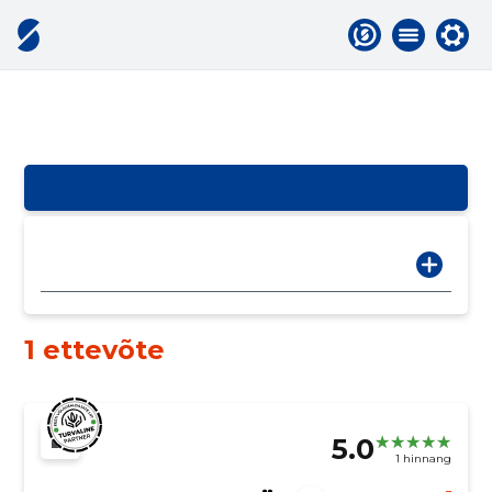
1 ettevõte
5.0
1 hinnang