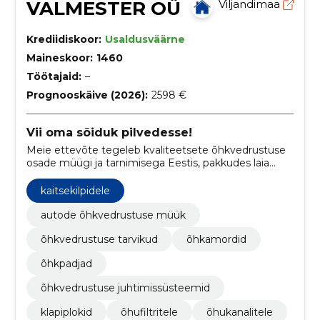
VALMESTER OÜ
Viljandimaa
Krediidiskoor:
Usaldusväärne
Maineskoor:
1460
Töötajaid:
–
Prognooskäive (2026):
2598 €
Vii oma sõiduk pilvedesse!
Meie ettevõte tegeleb kvaliteetsete õhkvedrustuse
osade müügi ja tarnimisega Eestis, pakkudes laia
valikut komponente autode õhkvedrustuse jaoks
otse tehastest.
kaitsekilpidele
autode õhkvedrustuse müük
õhkvedrustuse tarvikud
õhkamordid
õhkpadjad
õhkvedrustuse juhtimissüsteemid
klapiplokid
õhufiltritele
õhukanalitele