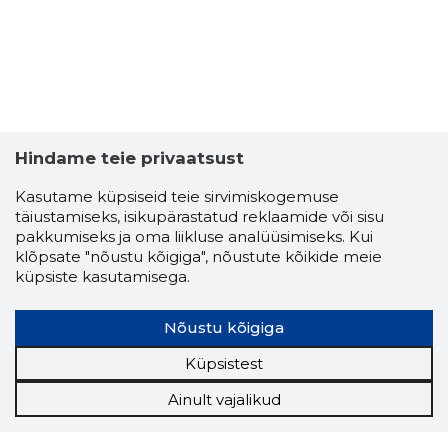
Hindame teie privaatsust
Kasutame küpsiseid teie sirvimiskogemuse
täiustamiseks, isikupärastatud reklaamide või sisu
pakkumiseks ja oma liikluse analüüsimiseks. Kui
klõpsate "nõustu kõigiga", nõustute kõikide meie
küpsiste kasutamisega.
Nõustu kõigiga
Küpsistest
Ainult vajalikud