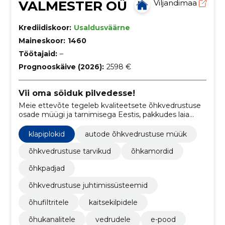
VALMESTER OÜ
Viljandimaa
Krediidiskoor:
Usaldusväärne
Maineskoor:
1460
Töötajaid:
–
Prognooskäive (2026):
2598 €
Vii oma sõiduk pilvedesse!
Meie ettevõte tegeleb kvaliteetsete õhkvedrustuse
osade müügi ja tarnimisega Eestis, pakkudes laia
valikut komponente autode õhkvedrustuse jaoks
otse tehastest.
klapiplokid
autode õhkvedrustuse müük
õhkvedrustuse tarvikud
õhkamordid
õhkpadjad
õhkvedrustuse juhtimissüsteemid
õhufiltritele
kaitsekilpidele
õhukanalitele
vedrudele
e-pood