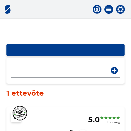
1 ettevõte
5.0
1 hinnang