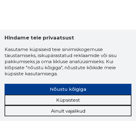
Hindame teie privaatsust
Kasutame küpsiseid teie sirvimiskogemuse
täiustamiseks, isikupärastatud reklaamide või sisu
pakkumiseks ja oma liikluse analüüsimiseks. Kui
klõpsate "nõustu kõigiga", nõustute kõikide meie
küpsiste kasutamisega.
Nõustu kõigiga
Küpsistest
Ainult vajalikud