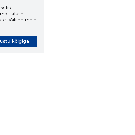
seks,
ma liikluse
ute kõikide meie
ustu kõigiga
oki laiendus ütleb Sulle, mis
eebilehel Sa parajasti viibid ja
ldusväärne see firma täna on.
 LAIENDUS ALLA