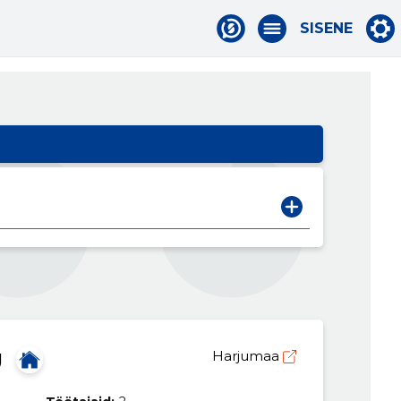
SISENE
Ü
Harjumaa