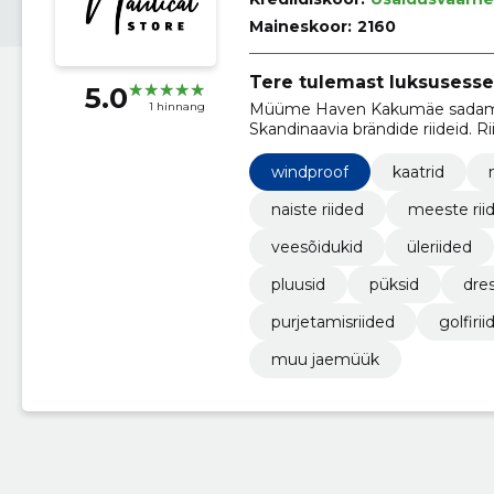
Maineskoor:
2160
Tere tulemast luksusesse
5.0
Müüme Haven Kakumäe sadamas
1 hinnang
Skandinaavia brändide riideid. R
sest on tehtud jätkusuutlikest m
windproof
kaatrid
naiste riided
meeste rii
veesõidukid
üleriided
pluusid
püksid
dres
purjetamisriided
golfirii
muu jaemüük