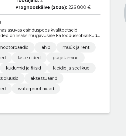
Töötajaid:
2
Prognooskäive (2026):
226 800 €
!
 asuvas esinduspoes kvaliteetseid
iided on lisaks mugavusele ka loodussõbralikud,
aterjalidest.
mootorpaadid
jahid
müük ja rent
ded
laste riided
purjetamine
kudumid ja fliisid
kleidid ja seelikud
sipluusid
aksessuaarid
ded
waterproof riided