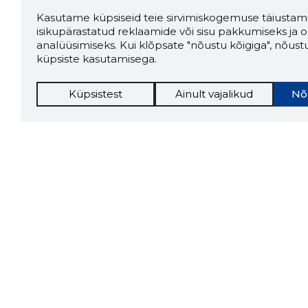
Kasutame küpsiseid teie sirvimiskogemuse täiustami
isikupärastatud reklaamide või sisu pakkumiseks ja o
analüüsimiseks. Kui klõpsate "nõustu kõigiga", nõust
küpsiste kasutamisega.
Küpsistest
Ainult vajalikud
Nõ
Storybo
Storybook
firma v
kui usa
Chrome laiendus
LAADI