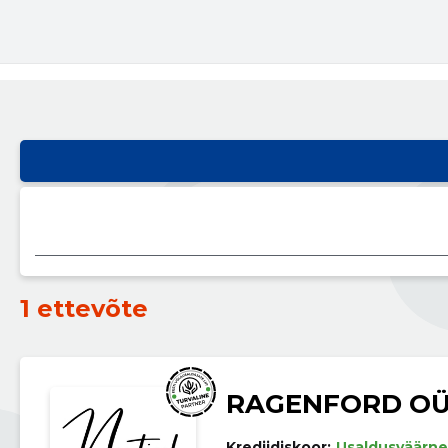
1 ettevõte
RAGENFORD O
Krediidiskoor:
Usaldusväärne