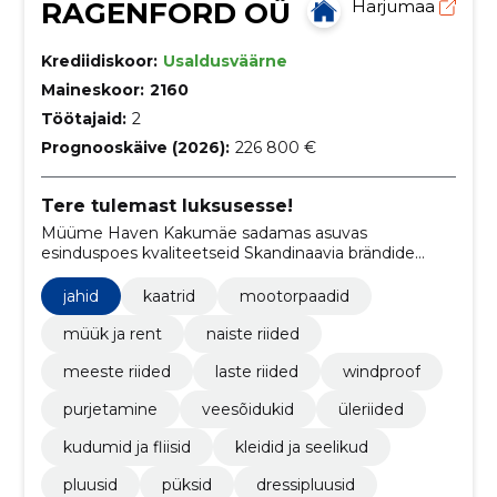
RAGENFORD OÜ
Harjumaa
Krediidiskoor:
Usaldusväärne
Maineskoor:
2160
Töötajaid:
2
Prognooskäive (2026):
226 800 €
Tere tulemast luksusesse!
Müüme Haven Kakumäe sadamas asuvas
esinduspoes kvaliteetseid Skandinaavia brändide
riideid. Riided on lisaks mugavusele ka
loodussõbralikud, sest on tehtud jätkusuutlikest
jahid
kaatrid
mootorpaadid
materjalidest.
müük ja rent
naiste riided
meeste riided
laste riided
windproof
purjetamine
veesõidukid
üleriided
kudumid ja fliisid
kleidid ja seelikud
pluusid
püksid
dressipluusid