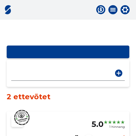
2 ettevõtet
5.0
1 hinnang