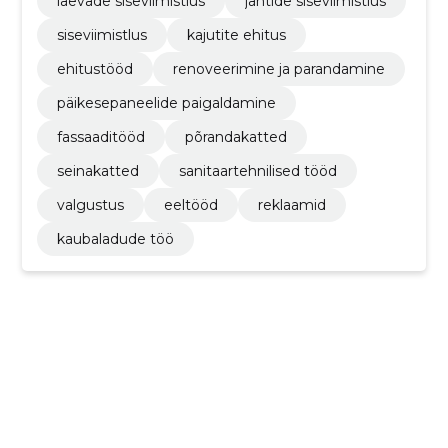
laevade siseviimistlus
jahtide siseviimistlus
siseviimistlus
kajutite ehitus
ehitustööd
renoveerimine ja parandamine
päikesepaneelide paigaldamine
fassaaditööd
põrandakatted
seinakatted
sanitaartehnilised tööd
valgustus
eeltööd
reklaamid
kaubaladude töö