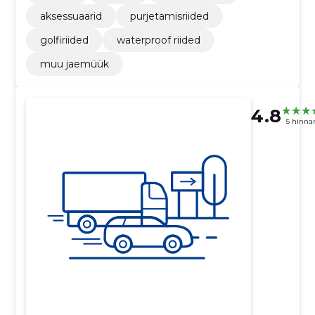
aksessuaarid
purjetamisriided
golfiriided
waterproof riided
muu jaemüük
4.8
5 hinna