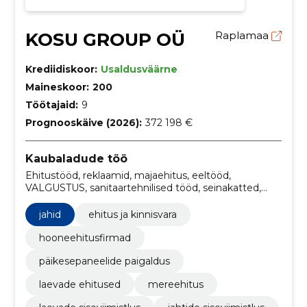
KOSU GROUP OÜ
Raplamaa
Krediidiskoor:
Usaldusväärne
Maineskoor:
200
Töötajaid:
9
Prognooskäive (2026):
372 198 €
Kaubaladude töö
Ehitustööd, reklaamid, majaehitus, eeltööd,
VALGUSTUS, sanitaartehnilised tööd, seinakatted,
põrandakatted, fassaaditööd, päikesepaneelide
paigaldamine
jahid
ehitus ja kinnisvara
hooneehitusfirmad
päikesepaneelide paigaldus
laevade ehitused
mereehitus