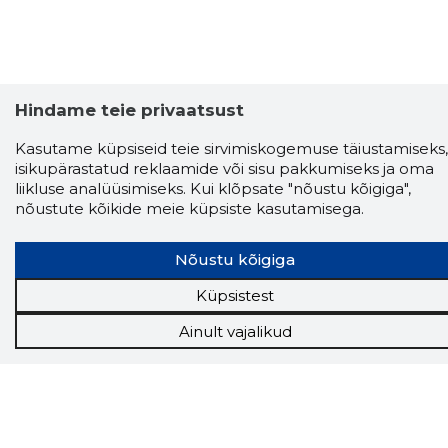
Hindame teie privaatsust
Kasutame küpsiseid teie sirvimiskogemuse täiustamiseks,
isikupärastatud reklaamide või sisu pakkumiseks ja oma
liikluse analüüsimiseks. Kui klõpsate "nõustu kõigiga",
nõustute kõikide meie küpsiste kasutamisega.
Nõustu kõigiga
Küpsistest
Storybook
Chrome laiendus
Ainult vajalikud
Storybooki laiendus ütleb Sulle, mis firma
veebilehel Sa parajasti viibid ja kui usaldusväärne
see firma täna on.
LAADI LAIENDUS ALLA