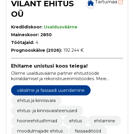
VILANT EHITUS
Tartumaa
OÜ
Krediidiskoor:
Usaldusväärne
Maineskoor:
2850
Töötajaid:
4
Prognooskäive (2026):
192 244 €
Ehitame unistusi koos teiega!
Oleme usaldusväärne partner ehitustööde
korraldamisel ja rekonstrueerimistöödes. Meie
eesmärk on ehitada kvaliteetseid ja kestvaid ehitisi,
mis vastavad kõrgetele standarditele.
välisilme ja fassaadi uuendamine
ehitus ja kinnisvara
ehitus- ja kinnisvarateenused
hooneehitusfirmad
ehitus
ehitamine
moodulmajade ehitus
fassaaditööd