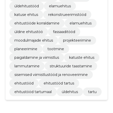
üldehitustööd
elamuehitus
katuse ehitus
rekonstrueerimistööd
ehitustööde korraldamine
elamuehitus
üldine ehitustöö
fassaaditööd
moodulmajade ehitus
projekteerimine
planeerimine
tootmine
paigaldamine ja viimistlus
katuste ehitus
lammutamine
struktuuride taastamine
sisemised viimistlustööd ja renoveerimine
ehitustööd
ehitustööd tartus
ehitustööd tartumaal
üldehitus
tartu