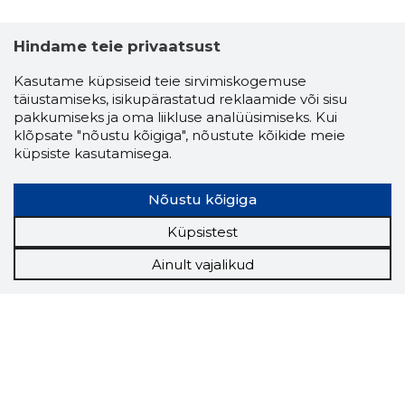
Hindame teie privaatsust
Kasutame küpsiseid teie sirvimiskogemuse
täiustamiseks, isikupärastatud reklaamide või sisu
pakkumiseks ja oma liikluse analüüsimiseks. Kui
klõpsate "nõustu kõigiga", nõustute kõikide meie
küpsiste kasutamisega.
Nõustu kõigiga
Küpsistest
Ainult vajalikud
Storybook