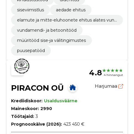
siseviimistlus
aedade ehitus
elamute ja mitte-eluhoonete ehitus alates vund
amendist katuseni.
vundamendi- ja betoonitööd
müüritööd sise-ja välitingimustes
puusepatööd
4.8
4 hinnangut
PIRACON OÜ
Harjumaa
Krediidiskoor:
Usaldusväärne
Maineskoor:
2990
Töötajaid:
3
Prognooskäive (2026):
423 450 €