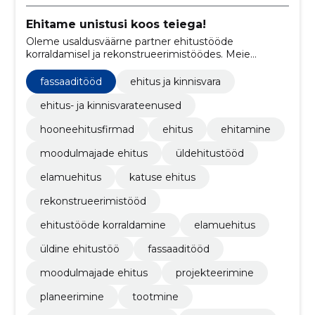
Ehitame unistusi koos teiega!
Oleme usaldusväärne partner ehitustööde
korraldamisel ja rekonstrueerimistöödes. Meie
eesmärk on ehitada kvaliteetseid ja kestvaid ehitisi,
mis vastavad kõrgetele standarditele.
fassaaditööd
ehitus ja kinnisvara
ehitus- ja kinnisvarateenused
hooneehitusfirmad
ehitus
ehitamine
moodulmajade ehitus
üldehitustööd
elamuehitus
katuse ehitus
rekonstrueerimistööd
ehitustööde korraldamine
elamuehitus
üldine ehitustöö
fassaaditööd
moodulmajade ehitus
projekteerimine
planeerimine
tootmine