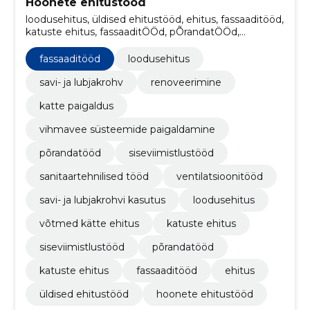
Hoonete ehitustööd
loodusehitus, üldised ehitustööd, ehitus, fassaaditööd,
katuste ehitus, fassaaditÖÖd, pÕrandatÖÖd,
siseviimistlustÖÖd, katuste ehitus, Võtmed kätte
ehitus
fassaaditööd
loodusehitus
savi- ja lubjakrohv
renoveerimine
katte paigaldus
vihmavee süsteemide paigaldamine
põrandatööd
siseviimistlustööd
sanitaartehnilised tööd
ventilatsioonitööd
savi- ja lubjakrohvi kasutus
loodusehitus
võtmed kätte ehitus
katuste ehitus
siseviimistlustööd
põrandatööd
katuste ehitus
fassaaditööd
ehitus
üldised ehitustööd
hoonete ehitustööd