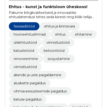
Ehitus - kunst ja funktsioon üheskoos!
Pakume kõrgkvaliteetseid ja innovaatilisi
ehituslahendusi tehes seda kiiresti ning kõiki tellija
soove arvestades!
fassaaditööd
ehitus ja kinnisvara
hooneehitusfirmad
ehitus
ehitamine
üldehitustööd
viimistlustööd
katustetööd
betoonitööd
renoveerimine
soojustamine
viimistlustööd
akende ja uste paigaldamine
aluskatte paigaldus
vihmaveesüsteemide paigaldus
katuse paigaldus