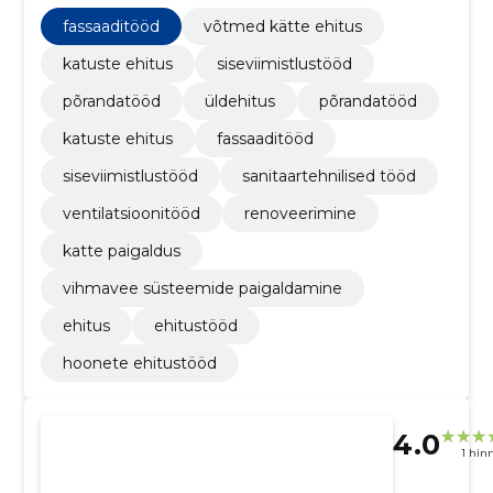
renoveerimine, Ventilatsioonitööd, sanitaartehnilised
tööd, Siseviimistlustööd, Võtmed kätte ehitus
fassaaditööd
võtmed kätte ehitus
katuste ehitus
siseviimistlustööd
põrandatööd
üldehitus
põrandatööd
katuste ehitus
fassaaditööd
siseviimistlustööd
sanitaartehnilised tööd
ventilatsioonitööd
renoveerimine
katte paigaldus
vihmavee süsteemide paigaldamine
ehitus
ehitustööd
hoonete ehitustööd
4.0
1 hin