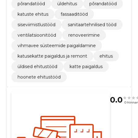
põrandatööd
üldehitus
põrandatööd
katuste ehitus
fassaaditööd
siseviimistlustööd
sanitaartehnilised tööd
ventilatsioonitööd
renoveerimine
vihmavee süsteemide paigaldamine
katusekatte paigaldus ja remont
ehitus
üldised ehitustööd
katte paigaldus
hoonete ehitustööd
0.0
0 hinna