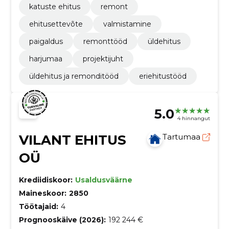
katuste ehitus
remont
ehitusettevõte
valmistamine
paigaldus
remonttööd
üldehitus
harjumaa
projektijuht
üldehitus ja remonditööd
eriehitustööd
5.0
4 hinnangut
VILANT EHITUS
Tartumaa
OÜ
Krediidiskoor:
Usaldusväärne
Maineskoor:
2850
Töötajaid:
4
Prognooskäive (2026):
192 244 €