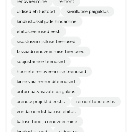
renoveerimine
remont
üldised ehitustööd
kivisillutise paigaldus
kindlustuskahjude hindamine
ehitusteenused eesti
sisustusviimistluse teenused
fassaadi renoveerimise teenused
soojustamise teenused
hoonete renoveerimise teenused
kinnisvara remonditeenused
automaatväravate paigaldus
arendusprojektid eestis
remonttööd eestis
vundamendist katuse ehitus
katuse tööd ja renoveerimine
kindlustustööd
üldehitus