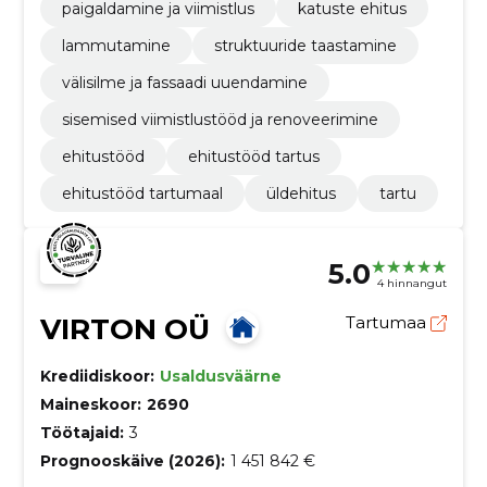
paigaldamine ja viimistlus
katuste ehitus
lammutamine
struktuuride taastamine
välisilme ja fassaadi uuendamine
sisemised viimistlustööd ja renoveerimine
ehitustööd
ehitustööd tartus
ehitustööd tartumaal
üldehitus
tartu
5.0
4 hinnangut
VIRTON OÜ
Tartumaa
Krediidiskoor:
Usaldusväärne
Maineskoor:
2690
Töötajaid:
3
Prognooskäive (2026):
1 451 842 €