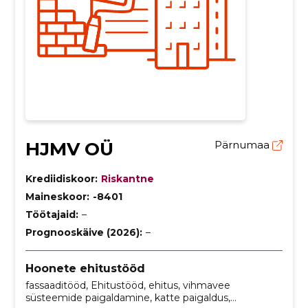
HJMV OÜ
Pärnumaa
Krediidiskoor:
Riskantne
Maineskoor:
-8401
Töötajaid:
–
Prognooskäive (2026):
–
Hoonete ehitustööd
fassaaditööd, Ehitustööd, ehitus, vihmavee
süsteemide paigaldamine, katte paigaldus,