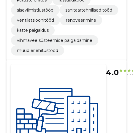
katuste ehitus
fassaaditööd
siseviimistlustööd
sanitaartehnilised tööd
ventilatsioonitööd
renoveerimine
katte paigaldus
vihmavee süsteemide paigaldamine
muud eriehitustööd
4.0
1 hin