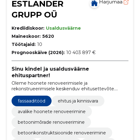
ESTLANDER
Harjumaa
GRUPP OÜ
Krediidiskoor:
Usaldusväärne
Maineskoor:
5620
Töötajaid:
10
Prognooskäive (2026):
10 403 897 €
Sinu kindel ja usaldusväärne
ehituspartner!
Oleme hoonete renoveerimisele ja
rekonstrueerimisele keskenduv ehitusettevõte.
Oleme renoveerinud või rekonstrueerinud üle 200
hoone.
fassaaditööd
ehitus ja kinnisvara
avalike hoonete renoveerimine
betoonimõrade renoveerimine
betoonkonstruktsioonide renoveerimine