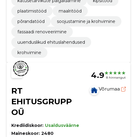
katusetarvikute paigaldamine
kipsitööd
plaatimistööd
maalritööd
põrandatööd
soojustamine ja krohvimine
fassaadi renoveerimine
uuenduslikud ehituslahendused
krohvimine
4.9
8 hinnangut
RT
Võrumaa
EHITUSGRUPP
OÜ
Krediidiskoor:
Usaldusväärne
Maineskoor:
2480