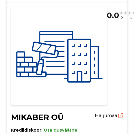
0.0
0 hinna
MIKABER OÜ
Harjumaa
Krediidiskoor:
Usaldusväärne