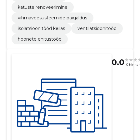
katuste renoveerimine
vihmaveesüsteemide paigaldus
isolatsioonitööd keilas
ventilatsioonitööd
hoonete ehitustööd
0.0
0 hinna