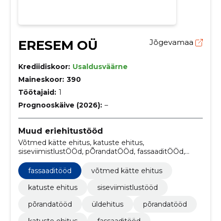
ERESEM OÜ
Jõgevamaa
Krediidiskoor:
Usaldusväärne
Maineskoor:
390
Töötajaid:
1
Prognooskäive (2026):
–
Muud eriehitustööd
Võtmed kätte ehitus, katuste ehitus,
siseviimistlustÖÖd, pÕrandatÖÖd, fassaaditÖÖd,
Üldehitus, Põrandatööd, katuste ehitus, fassaaditööd,
Siseviimistlustööd
fassaaditööd
võtmed kätte ehitus
katuste ehitus
siseviimistlustööd
põrandatööd
üldehitus
põrandatööd