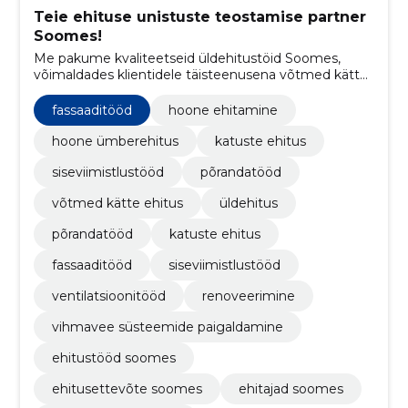
Teie ehituse unistuste teostamise partner
Soomes!
Me pakume kvaliteetseid üldehitustöid Soomes,
võimaldades klientidele täisteenusena võtmed kätte
ehitust ja professionaalset ehitusprojektide ning
renoveerimise teenust.
fassaaditööd
hoone ehitamine
hoone ümberehitus
katuste ehitus
siseviimistlustööd
põrandatööd
võtmed kätte ehitus
üldehitus
põrandatööd
katuste ehitus
fassaaditööd
siseviimistlustööd
ventilatsioonitööd
renoveerimine
vihmavee süsteemide paigaldamine
ehitustööd soomes
ehitusettevõte soomes
ehitajad soomes