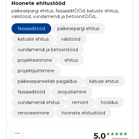
Hoonete ehitustööd
päikesepargi ehitus, fassaaditÖÖd, katuste ehitus,
välistööd, vundamendi ja betoonitÖÖd,
Projekteerimine, ehitus, projektijuhtimine,
Päikesepaneelide paigaldus, katuse ehitus
fassaaditööd
päikesepargi ehitus
katuste ehitus
välistööd
vundamendi ja betoonitööd
projekteerimine
ehitus
projektijuhtimine
päikesepaneelide paigaldus
katuse ehitus
fassaaditööd
soojustamine
vundamendi ehitus
remont
hooldus
renoveerimine
hoonete ehitustööd
5.0
1 hinnang