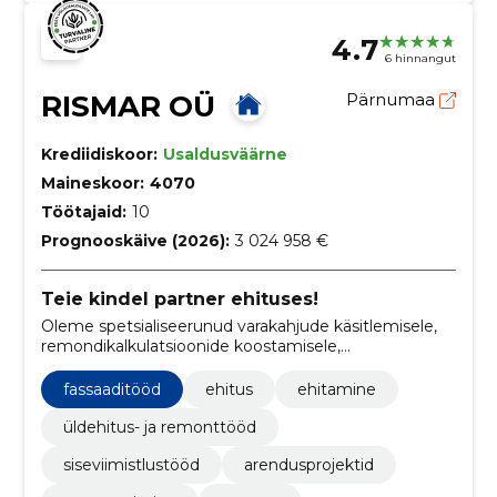
4.7
6 hinnangut
RISMAR OÜ
Pärnumaa
Krediidiskoor:
Usaldusväärne
Maineskoor:
4070
Töötajaid:
10
Prognooskäive (2026):
3 024 958 €
Teie kindel partner ehituses!
Oleme spetsialiseerunud varakahjude käsitlemisele,
remondikalkulatsioonide koostamisele,
ehitusteenustele ja kinnisvaraarendusele.
fassaaditööd
ehitus
ehitamine
üldehitus- ja remonttööd
siseviimistlustööd
arendusprojektid