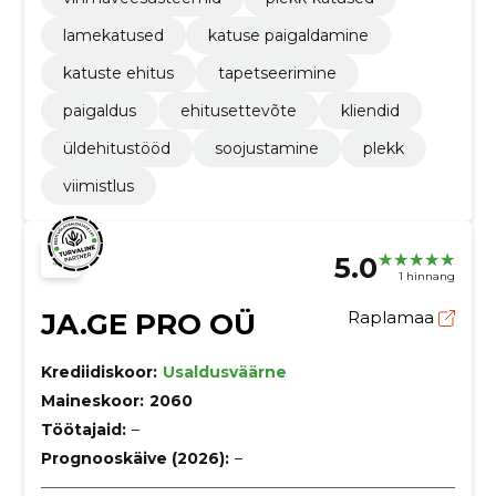
lamekatused
katuse paigaldamine
katuste ehitus
tapetseerimine
paigaldus
ehitusettevõte
kliendid
üldehitustööd
soojustamine
plekk
viimistlus
5.0
1 hinnang
JA.GE PRO OÜ
Raplamaa
Krediidiskoor:
Usaldusväärne
Maineskoor:
2060
Töötajaid:
–
Prognooskäive (2026):
–