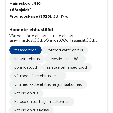
Maineskoor:
810
Töötajaid:
1
Prognooskäive (2026):
38 117 €
Hoonete ehitustööd
Võtmed kätte ehitus, katuste ehitus,
siseviimistlustÖÖd, pÕrandatÖÖd, fassaaditÖÖd,
sanitaartehnilised tööd, võtmed kätte ehitus keilas,
võtmed kätte ehitus harju maakonnas, katuse ehitus,
fassaaditööd
võtmed kätte ehitus
katuse ehitus harju maakonnas
katuste ehitus
siseviimistlustööd
põrandatööd
sanitaartehnilised tööd
võtmed kätte ehitus keilas
võtmed kätte ehitus harju maakonnas
katuse ehitus
katuse ehitus harju maakonnas
katuse ehitus keilas