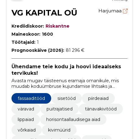
VG KAPITAL OÜ
Harjumaa
Krediidiskoor:
Riskantne
Maineskoor:
1600
Töötajaid:
1
Prognooskäive (2026):
81 296 €
Ühendame teie kodu ja hoovi ideaalseks
tervikuks!
Avasta mugav täisteenus eramaja omanikule, mis
muudab koduümbruse kujundamise lihtsaks ja
stressivabaks. Meie professionaalsed lahendused
hõlmavad piirdeaedade, terrasside, kuuride ja
fassaaditööd
sisetööd
piirdeaiad
tänavakivitööde paigaldamist, et luua täiuslik väliruum
just sinu jaoks.
väravad
puitrajatised
tänavakivitööd
lippaiad
horisontaallaudisega aiad
võrkaiad
kivimüürid