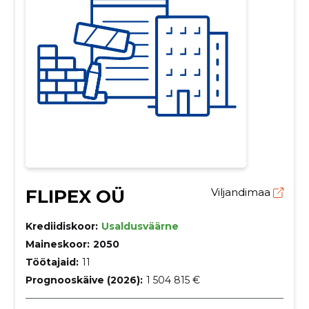
FLIPEX OÜ
Viljandimaa
Krediidiskoor:
Usaldusväärne
Maineskoor:
2050
Töötajaid:
11
Prognooskäive (2026):
1 504 815 €