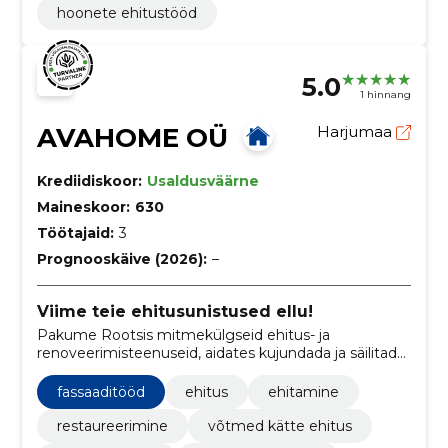
hoonete ehitustööd
5.0
1 hinnang
AVAHOME OÜ
Harjumaa
Krediidiskoor:
Usaldusväärne
Maineskoor:
630
Töötajaid:
3
Prognooskäive (2026):
–
Viime teie ehitusunistused ellu!
Pakume Rootsis mitmekülgseid ehitus- ja
renoveerimisteenuseid, aidates kujundada ja säilitada
unikaalseid kodusid.
fassaaditööd
ehitus
ehitamine
restaureerimine
võtmed kätte ehitus