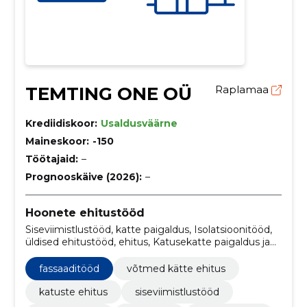
TEMTING ONE OÜ
Raplamaa
Krediidiskoor:
Usaldusväärne
Maineskoor:
-150
Töötajaid:
–
Prognooskäive (2026):
–
Hoonete ehitustööd
Siseviimistlustööd, katte paigaldus, Isolatsioonitööd,
üldised ehitustööd, ehitus, Katusekatte paigaldus ja
remont, vihmavee süsteemide paigaldamine,
renoveerimine, Ventilatsioonitööd, sanitaartehnilised
fassaaditööd
võtmed kätte ehitus
tööd
katuste ehitus
siseviimistlustööd