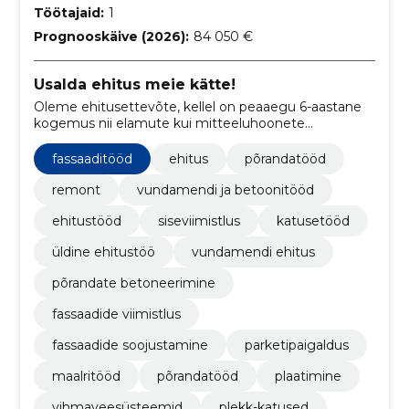
Töötajaid:
1
Prognooskäive (2026):
84 050 €
Usalda ehitus meie kätte!
Oleme ehitusettevõte, kellel on peaaegu 6-aastane
kogemus nii elamute kui mitteeluhoonete
ehitamisel. Meie meeskond pakub mitmekülgseid
ehitusteenuseid, alates vundamenditöödest kuni
fassaaditööd
ehitus
põrandatööd
siseviimistluseni.
remont
vundamendi ja betoonitööd
ehitustööd
siseviimistlus
katusetööd
üldine ehitustöö
vundamendi ehitus
põrandate betoneerimine
fassaadide viimistlus
fassaadide soojustamine
parketipaigaldus
maalritööd
põrandatööd
plaatimine
vihmaveesüsteemid
plekk-katused