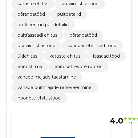
katuste ehitus
siseviimistlustööd
põrandatööd
puitdetailid
profileeritud puitdetailid
puitfassaadi ehitus
põrandatööd
siseviimistlustööd
sanitaartehnilised tööd
üldehitus
katuste ehitus
fassaaditööd
ehitusfirma
ehitusettevõte rootsis
vanade majade taastamine
vanade puitmajade renoveerimine
hoonete ehitustööd
4.0
1 hin