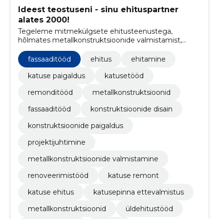
Ideest teostuseni - sinu ehituspartner
alates 2000!
Tegeleme mitmekülgsete ehitusteenustega,
hõlmates metallkonstruktsioonide valmistamist,
üldehitustöid, katuste ehitust ja remonti ning
fassaaditöid.
fassaaditööd
ehitus
ehitamine
katuse paigaldus
katusetööd
remonditööd
metallkonstruktsioonid
fassaaditööd
konstruktsioonide disain
konstruktsioonide paigaldus
projektijuhtimine
metallkonstruktsioonide valmistamine
renoveerimistööd
katuse remont
katuse ehitus
katusepinna ettevalmistus
metallkonstruktsioonid
üldehitustööd