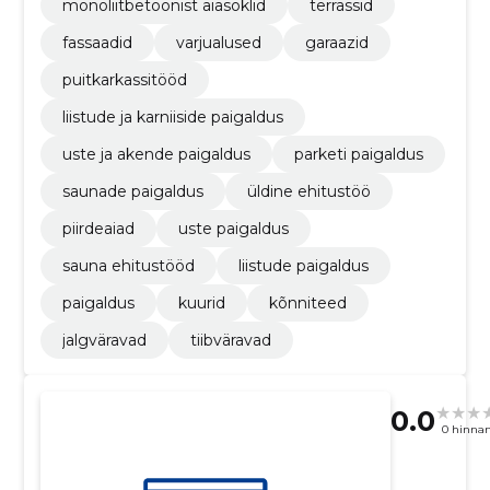
monoliitbetoonist aiasoklid
terrassid
fassaadid
varjualused
garaazid
puitkarkassitööd
liistude ja karniiside paigaldus
uste ja akende paigaldus
parketi paigaldus
saunade paigaldus
üldine ehitustöö
piirdeaiad
uste paigaldus
sauna ehitustööd
liistude paigaldus
paigaldus
kuurid
kõnniteed
jalgväravad
tiibväravad
0.0
0 hinna