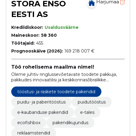
STORA ENSO
Harjumaa
EESTI AS
Krediidiskoor:
Usaldusväärne
Maineskoor:
58 360
Töötajaid:
455
Prognooskäive (2026):
169 218 007 €
Töö rohelisema maailma nimel!
Oleme juhtiv ringlussevõetavate toodete pakkuja,
pakkudes innovaatilisi ja keskkonnasõbralikke
lahendusi pakendite, biomaterjalide,
puitkonstruktsioonide ja paberi valdkonnas.
tööstus- ja raskete toodete pakendid
puidu- ja paberitööstus
puidutööstus
e-kaubanduse pakendid
e-tales
ecofishbox
pakendikujundus
reklaamstendid