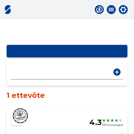
1 ettevõte
4.3
113 hinnangut