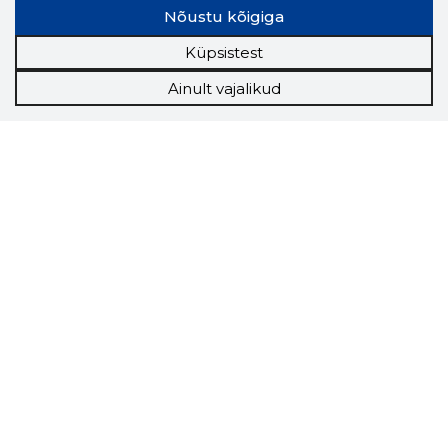
Nõustu kõigiga
Küpsistest
Ainult vajalikud
Storybook
Chrome laiendus
Storybooki laiendus ütleb Sulle, mis firma
veebilehel Sa parajasti viibid ja kui usaldusväärne
see firma täna on.
LAADI LAIENDUS ALLA
Näed helistaja tausta!
Storybooki Äpp toob
Sinuni
OTSEKONTAKTID
400 000 Eesti