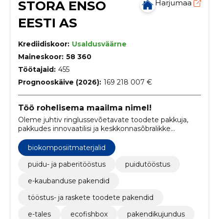
STORA ENSO
Harjumaa
EESTI AS
Krediidiskoor:
Usaldusväärne
Maineskoor:
58 360
Töötajaid:
455
Prognooskäive (2026):
169 218 007 €
Töö rohelisema maailma nimel!
Oleme juhtiv ringlussevõetavate toodete pakkuja,
pakkudes innovaatilisi ja keskkonnasõbralikke
lahendusi pakendite, biomaterjalide,
puitkonstruktsioonide ja paberi valdkonnas.
biokomposiitmaterjalid
puidu- ja paberitööstus
puidutööstus
e-kaubanduse pakendid
tööstus- ja raskete toodete pakendid
e-tales
ecofishbox
pakendikujundus