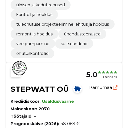
üldised ja koduteenused
kontroll ja hooldus
tuleohutuse projekteerimine, ehitus ja hooldus
remont ja hooldus
ühendusteenused
vee pumpamine
suitsuandurid
ohutuskontrollid
5.0
1 hinnang
STEPWATT OÜ
Pärnumaa
Krediidiskoor:
Usaldusväärne
Maineskoor:
2070
Töötajaid:
–
Prognooskäive (2026):
48 068 €