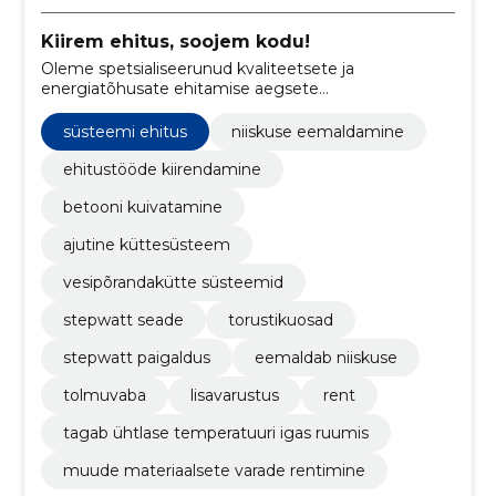
Kiirem ehitus, soojem kodu!
Oleme spetsialiseerunud kvaliteetsete ja
energiatõhusate ehitamise aegsete
veepõrandaküttesüsteemide pakkumisele, mis mitte
ainult ei kiirenda ehitustöid, vaid tagavad ka ohutu ja
süsteemi ehitus
niiskuse eemaldamine
mugava elukeskkonna.
ehitustööde kiirendamine
betooni kuivatamine
ajutine küttesüsteem
vesipõrandakütte süsteemid
stepwatt seade
torustikuosad
stepwatt paigaldus
eemaldab niiskuse
tolmuvaba
lisavarustus
rent
tagab ühtlase temperatuuri igas ruumis
muude materiaalsete varade rentimine