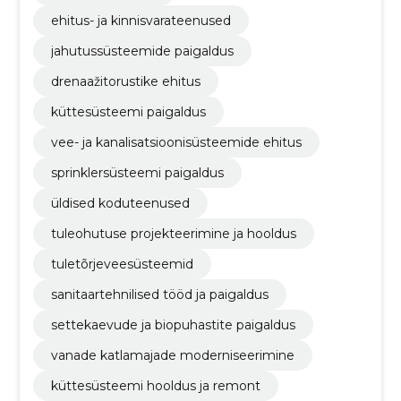
ehitus- ja kinnisvarateenused
jahutussüsteemide paigaldus
drenaažitorustike ehitus
küttesüsteemi paigaldus
vee- ja kanalisatsioonisüsteemide ehitus
sprinklersüsteemi paigaldus
üldised koduteenused
tuleohutuse projekteerimine ja hooldus
tuletõrjeveesüsteemid
sanitaartehnilised tööd ja paigaldus
settekaevude ja biopuhastite paigaldus
vanade katlamajade moderniseerimine
küttesüsteemi hooldus ja remont