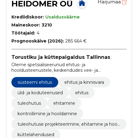
HEIDOMER OÜ
Harjumaa
Krediidiskoor:
Usaldusväärne
Maineskoor:
3210
Töötajaid:
4
Prognooskäive (2026):
285 664 €
Torustiku ja küttepaigaldus Tallinnas
Oleme spetsialiseerunud ehitus- ja
hooldusteenustele, keskendudes vee- ja
kanalisatsioonisüsteemidele, tuletõrjevee ja
küttesüsteemide lahendustele.
süsteemi ehitus
ehitus ja kinnisvara
üld- ja koduteenused
ehitus
tuleohutus
ehitamine
kontrollimine ja hooldamine
tuleohutuse projekteerimine, ehitamine ja hool
damine
küttelahendused