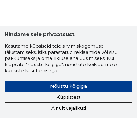
Hindame teie privaatsust
Kasutame küpsiseid teie sirvimiskogemuse
täiustamiseks, isikupärastatud reklaamide või sisu
pakkumiseks ja oma liikluse analüüsimiseks. Kui
klõpsate "nõustu kõigiga", nõustute kõikide meie
küpsiste kasutamisega.
Nõustu kõigiga
Küpsistest
Ainult vajalikud