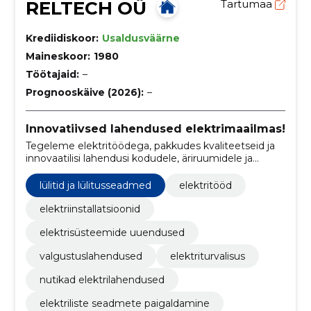
RELTECH OÜ
Tartumaa
Krediidiskoor:
Usaldusväärne
Maineskoor:
1980
Töötajaid:
–
Prognooskäive (2026):
–
Innovatiivsed lahendused elektrimaailmas!
Tegeleme elektritöödega, pakkudes kvaliteetseid ja
innovaatilisi lahendusi kodudele, äriruumidele ja
tööstusettevõtetele.
lülitid ja lülitusseadmed
elektritööd
elektriinstallatsioonid
elektrisüsteemide uuendused
valgustuslahendused
elektriturvalisus
nutikad elektrilahendused
elektriliste seadmete paigaldamine