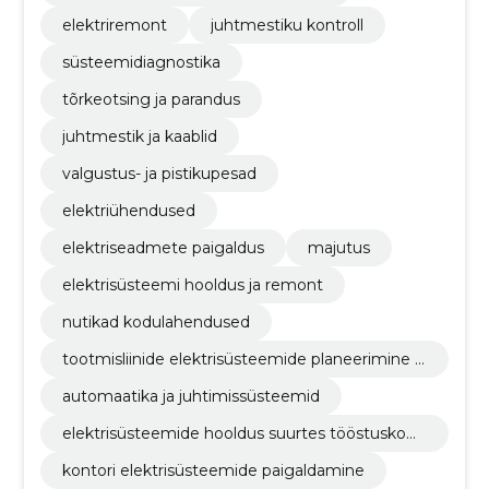
elektriremont
juhtmestiku kontroll
süsteemidiagnostika
tõrkeotsing ja parandus
juhtmestik ja kaablid
valgustus- ja pistikupesad
elektriühendused
elektriseadmete paigaldus
majutus
elektrisüsteemi hooldus ja remont
nutikad kodulahendused
tootmisliinide elektrisüsteemide planeerimine ja
paigaldamine
automaatika ja juhtimissüsteemid
elektrisüsteemide hooldus suurtes tööstuskom
pleksides
kontori elektrisüsteemide paigaldamine