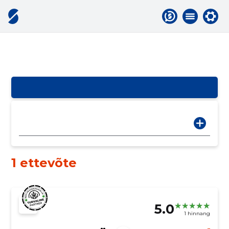
1 ettevõte
5.0
1 hinnang