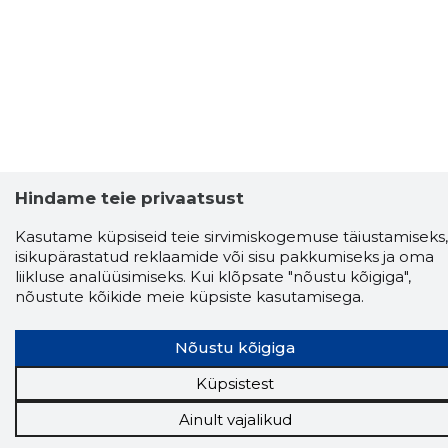
Hindame teie privaatsust
Kasutame küpsiseid teie sirvimiskogemuse täiustamiseks,
isikupärastatud reklaamide või sisu pakkumiseks ja oma
liikluse analüüsimiseks. Kui klõpsate "nõustu kõigiga",
nõustute kõikide meie küpsiste kasutamisega.
Storybook
Nõustu kõigiga
Chrome laiendus
Küpsistest
Ainult vajalikud
Storybooki laiendus ütleb Sulle, mis firma
veebilehel Sa parajasti viibid ja kui usaldusväärne