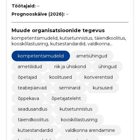
Töötajaid:
–
Prognooskäive (2026):
–
Muude organisatsioonide tegevus
kompetentsimudelid, kutsetunnistus, täiendkoolitus,
kooskõlastusring, kutsestandardid, valdkonna
arendamine, karjäärimudelid, lasteaiaõpetajad,
lasteaiaõpetajate liit, lasteaiaõpetajate koolitused
kompetentsimudelid
ametiühingud
ametiliidud
riik ja ühiskond
ühingud
õpetajad
koolitused
konverentsid
teabepäevad
seminarid
kursused
õppekava
õpetajateleht
seadusandlus
kutsetunnistus
täiendkoolitus
kooskõlastusring
kutsestandardid
valdkonna arendamine