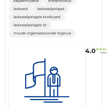
karjäärimudelid
eneseteostus
lasteaed
lasteaiaõpetajad
lasteaiaõpetajate koolitused
lasteaiaõpetajate liit
muude organisatsioonide tegevus
4.0
1 hin