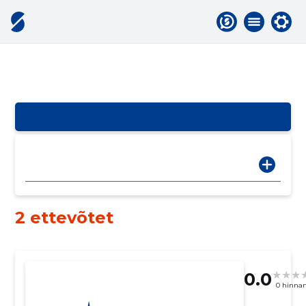
2 ettevõtet
0.0
0 hinna