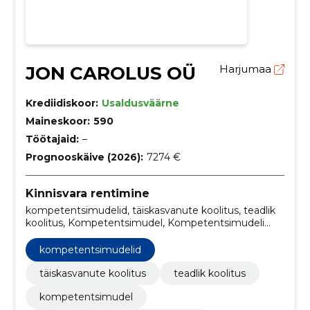
JON CAROLUS OÜ
Harjumaa
Krediidiskoor:
Usaldusväärne
Maineskoor:
590
Töötajaid:
–
Prognooskäive (2026):
7274 €
Kinnisvara rentimine
kompetentsimudelid, täiskasvanute koolitus, teadlik
koolitus, Kompetentsimudel, Kompetentsimudeli
koostamine, koolitused, töötajate
koolitusprogrammid, professionaalse arengu
kompetentsimudelid
kursused, kompetentsimudeli loomine,
kompetentsipõhine koolitus
täiskasvanute koolitus
teadlik koolitus
kompetentsimudel