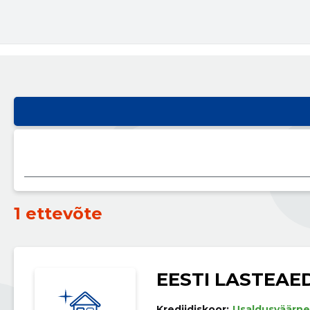
1 ettevõte
EESTI LASTEAED
Krediidiskoor:
Usaldusväärne