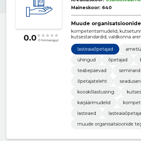
Maineskoor:
640
Muude organisatsioonide
kompetentsimudelid, kutsetunnis
0.0
kutsestandardid, valdkonna aren
0 hinnangut
lasteaiaõpetajate liit, lasteaiaõ
lasteaiaõpetajad
ameti
ühingud
õpetajad
teabepäevad
seminarid
õpetajateleht
seadusan
kooskõlastusring
kutses
karjäärimudelid
kompete
lasteaed
lasteaiaõpetaj
muude organisatsioonide te