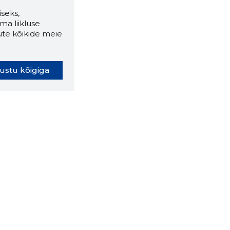
seks,
ma liikluse
ute kõikide meie
ustu kõigiga
oki laiendus ütleb Sulle, mis
eebilehel Sa parajasti viibid ja
ldusväärne see firma täna on.
 LAIENDUS ALLA