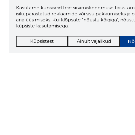
Kasutame küpsiseid teie sirvimiskogemuse täiustami
isikupärastatud reklaamide või sisu pakkumiseks ja o
analüüsimiseks. Kui klõpsate "nõustu kõigiga", nõust
küpsiste kasutamisega.
Küpsistest
Ainult vajalikud
Nõ
Storybo
Storybook
firma v
kui usa
Chrome laiendus
LAADI