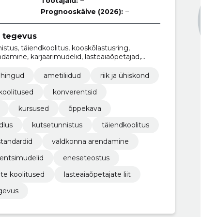
Töötajaid:
–
Prognooskäive (2026):
–
 tegevus
tus, täiendkoolitus, kooskõlastusring,
damine, karjäärimudelid, lasteaiaõpetajad,
petajate koolitused
ühingud
ametiliidud
riik ja ühiskond
koolitused
konverentsid
kursused
õppekava
dlus
kutsetunnistus
täiendkoolitus
tandardid
valdkonna arendamine
ntsimudelid
eneseteostus
ate koolitused
lasteaiaõpetajate liit
gevus