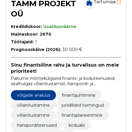
TAMM PROJEKT
Tartumaa
OÜ
Krediidiskoor:
Usaldusväärne
Maineskoor:
2670
Töötajaid:
1
Prognooskäive (2026):
30 000 €
Sinu finantsiline rahu ja turvalisus on meie
prioriteet!
Pakume mitmekülgseid finants- ja koduteenuseid,
sealhulgas võlanõustamist, transpordi- ja
valveteenuseid, aidates klientidel saavutada
finantsiline stabiilsus ja mugavus oma igapäevaelus.
võlgade analüüs
finantsjuhtimine
võlanõustamine
juriidilised toimingud
võlanõustamine
finantsplaneerimine
transporditeenused
koduabi