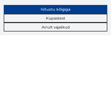
Nõustu kõigiga
Küpsistest
Ainult vajalikud
Storybook
Chrome laiendus
Storybooki laiendus ütleb Sulle, mis firma
veebilehel Sa parajasti viibid ja kui usaldusväärne
see firma täna on.
LAADI LAIENDUS ALLA
Näed helistaja tausta!
Storybooki Äpp toob