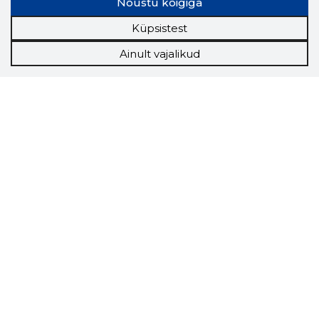
Nõustu kõigiga
Küpsistest
Ainult vajalikud
Storybook
Chrome laiendus
Storybooki laiendus ütleb Sulle, mis firma
veebilehel Sa parajasti viibid ja kui usaldusväärne
see firma täna on.
LAADI LAIENDUS ALLA
Näed helistaja tausta!
Storybooki Äpp toob
Sinuni
OTSEKONTAKTID
400 000 Eesti