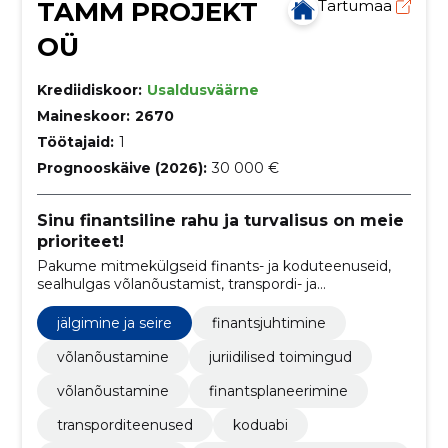
TAMM PROJEKT
Tartumaa
OÜ
Krediidiskoor:
Usaldusväärne
Maineskoor:
2670
Töötajaid:
1
Prognooskäive (2026):
30 000 €
Sinu finantsiline rahu ja turvalisus on meie
prioriteet!
Pakume mitmekülgseid finants- ja koduteenuseid,
sealhulgas võlanõustamist, transpordi- ja
valveteenuseid, aidates klientidel saavutada
finantsiline stabiilsus ja mugavus oma igapäevaelus.
jälgimine ja seire
finantsjuhtimine
võlanõustamine
juriidilised toimingud
võlanõustamine
finantsplaneerimine
transporditeenused
koduabi