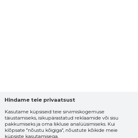
Hindame teie privaatsust
Kasutame küpsiseid teie sirvimiskogemuse
täiustamiseks, isikupärastatud reklaamide või sisu
pakkumiseks ja oma liikluse analüüsimiseks. Kui
klõpsate "nõustu kõigiga", nõustute kõikide meie
küpsiste kasutamisega.