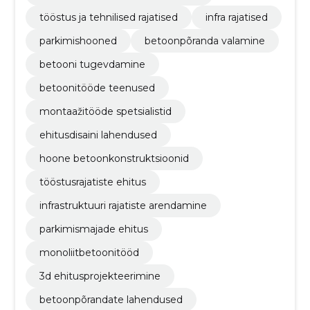
tööstus ja tehnilised rajatised
infra rajatised
parkimishooned
betoonpõranda valamine
betooni tugevdamine
betoonitööde teenused
montaažitööde spetsialistid
ehitusdisaini lahendused
hoone betoonkonstruktsioonid
tööstusrajatiste ehitus
infrastruktuuri rajatiste arendamine
parkimismajade ehitus
monoliitbetoonitööd
3d ehitusprojekteerimine
betoonpõrandate lahendused