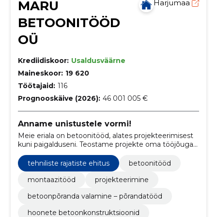
MARU
Harjumaa
BETOONITÖÖD
OÜ
Krediidiskoor:
Usaldusväärne
Maineskoor:
19 620
Töötajaid:
116
Prognooskäive (2026):
46 001 005 €
Anname unistustele vormi!
Meie eriala on betoonitööd, alates projekteerimisest
kuni paigalduseni. Teostame projekte oma tööjõuga
tuginedes aastatepikkusele erialasele kompetentsile
ning kogemusele.
tehniliste rajatiste ehitus
betoonitööd
montaazitööd
projekteerimine
betoonpõranda valamine – põrandatööd
hoonete betoonkonstruktsioonid