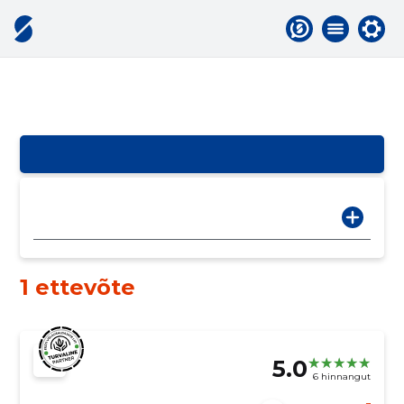
1 ettevõte
5.0
6 hinnangut