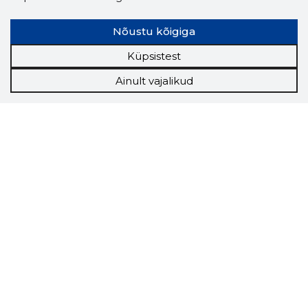
Nõustu kõigiga
Küpsistest
Ainult vajalikud
Storybook
Chrome laiendus
Storybooki laiendus ütleb Sulle, mis firma
veebilehel Sa parajasti viibid ja kui usaldusväärne
see firma täna on.
LAADI LAIENDUS ALLA