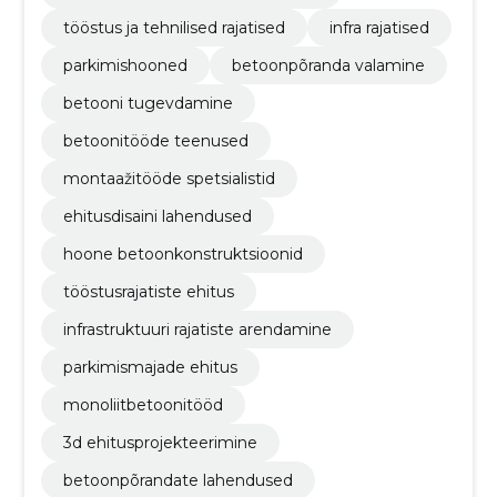
tööstus ja tehnilised rajatised
infra rajatised
parkimishooned
betoonpõranda valamine
betooni tugevdamine
betoonitööde teenused
montaažitööde spetsialistid
ehitusdisaini lahendused
hoone betoonkonstruktsioonid
tööstusrajatiste ehitus
infrastruktuuri rajatiste arendamine
parkimismajade ehitus
monoliitbetoonitööd
3d ehitusprojekteerimine
betoonpõrandate lahendused