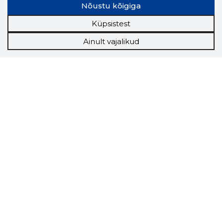
Nõustu kõigiga
Küpsistest
Ainult vajalikud
Storybook
Chrome laiendus
Storybooki laiendus ütleb Sulle, mis firma
veebilehel Sa parajasti viibid ja kui usaldusväärne
see firma täna on.
LAADI LAIENDUS ALLA
Näed helistaja tausta!
Storybooki Äpp toob
Sinuni
OTSEKONTAKTID
400 000 Eesti