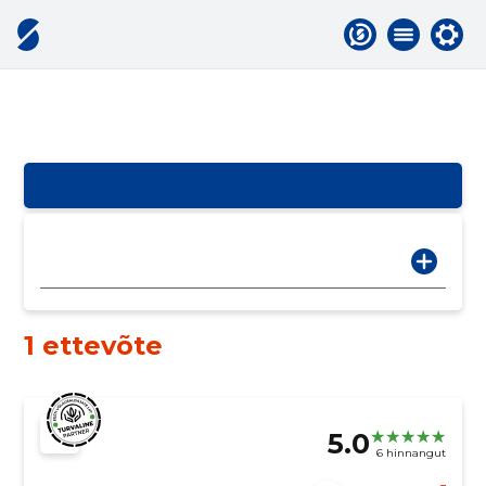
1 ettevõte
5.0
6 hinnangut