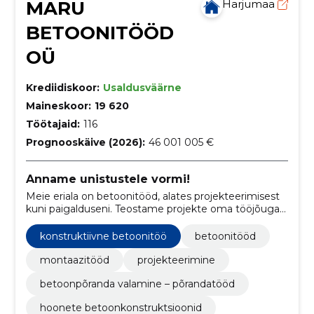
MARU
Harjumaa
BETOONITÖÖD
OÜ
Krediidiskoor:
Usaldusväärne
Maineskoor:
19 620
Töötajaid:
116
Prognooskäive (2026):
46 001 005 €
Anname unistustele vormi!
Meie eriala on betoonitööd, alates projekteerimisest
kuni paigalduseni. Teostame projekte oma tööjõuga
tuginedes aastatepikkusele erialasele kompetentsile
ning kogemusele.
konstruktiivne betoonitöö
betoonitööd
montaazitööd
projekteerimine
betoonpõranda valamine – põrandatööd
hoonete betoonkonstruktsioonid