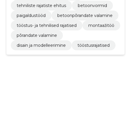
tehniliste rajatiste ehitus
betoonvormid
paigaldustööd
betoonpõrandate valamine
tööstus- ja tehnilised rajatised
montaažitöö
põrandate valamine
disain ja modelleerimine
tööstusrajatised