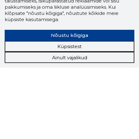
täiustamiseks, isikupärastatud reklaamide või sisu
pakkumiseks ja oma liikluse analüüsimiseks. Kui
klõpsate "nõustu kõigiga", nõustute kõikide meie
küpsiste kasutamisega.
Nõustu kõigiga
Küpsistest
Ainult vajalikud
Storybook
Chrome laiendus
Storybooki laiendus ütleb Sulle, mis firma
veebilehel Sa parajasti viibid ja kui usaldusväärne
see firma täna on.
LAADI LAIENDUS ALLA