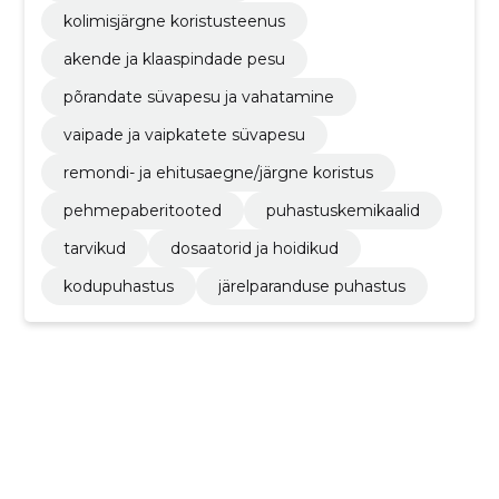
kolimisjärgne koristusteenus
akende ja klaaspindade pesu
põrandate süvapesu ja vahatamine
vaipade ja vaipkatete süvapesu
remondi- ja ehitusaegne/järgne koristus
pehmepaberitooted
puhastuskemikaalid
tarvikud
dosaatorid ja hoidikud
kodupuhastus
järelparanduse puhastus