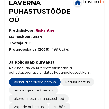
LAVERNA
Harjumaa
PUHASTUSTÖÖDE
OÜ
Krediidiskoor:
Riskantne
Maineskoor:
2854
Töötajaid:
19
Prognooskäive (2026):
499 053 €
Ja kõik saab puhtaks!
Pakume laia valikut professionaalseid
puhastusteenuseid, alates koduhooldusest kuni
spetsialiseeritud põrandatöötlusteni, tagades kliendile
puhtuse ja mugavuse igas olukorras.
koristusteenused pärnus
kodupuhastus
remondijärgne koristus
akende pesu ja puhastustööd
vaipade puhastus
eritööd