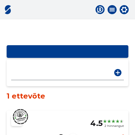
1 ettevõte
4.5
2 hinnangut