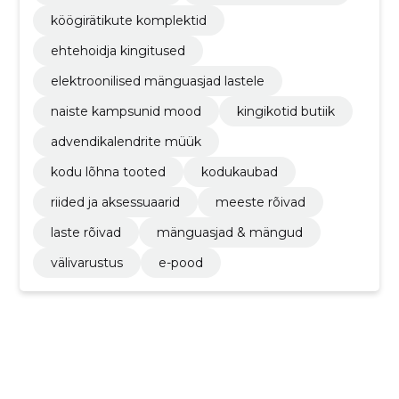
köögirätikute komplektid
ehtehoidja kingitused
elektroonilised mänguasjad lastele
naiste kampsunid mood
kingikotid butiik
advendikalendrite müük
kodu lõhna tooted
kodukaubad
riided ja aksessuaarid
meeste rõivad
laste rõivad
mänguasjad & mängud
välivarustus
e-pood