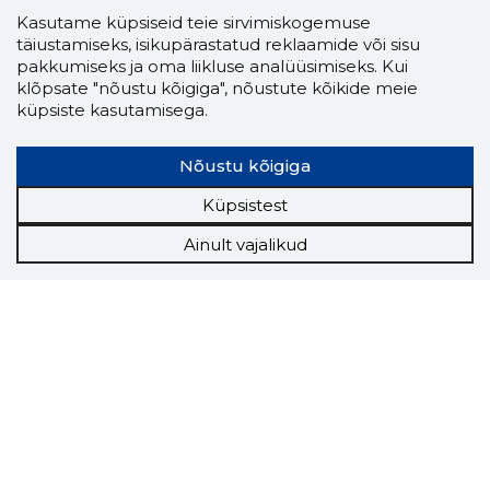
Kasutame küpsiseid teie sirvimiskogemuse
täiustamiseks, isikupärastatud reklaamide või sisu
pakkumiseks ja oma liikluse analüüsimiseks. Kui
klõpsate "nõustu kõigiga", nõustute kõikide meie
küpsiste kasutamisega.
Nõustu kõigiga
Küpsistest
Ainult vajalikud
Storybook
Chrome laiendus
Storybooki laiendus ütleb Sulle, mis firma