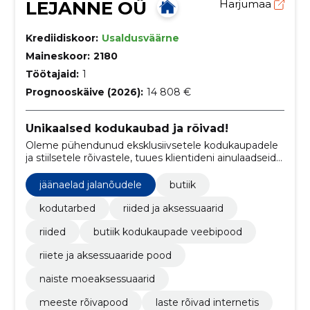
LEJANNE OÜ
Harjumaa
Krediidiskoor:
Usaldusväärne
Maineskoor:
2180
Töötajaid:
1
Prognooskäive (2026):
14 808 €
Unikaalsed kodukaubad ja rõivad!
Oleme pühendunud eksklusiivsetele kodukaupadele
ja stiilsetele rõivastele, tuues klientideni ainulaadseid
ja kvaliteetseid tooteid.
jäänaelad jalanõudele
butiik
kodutarbed
riided ja aksessuaarid
riided
butiik kodukaupade veebipood
riiete ja aksessuaaride pood
naiste moeaksessuaarid
meeste rõivapood
laste rõivad internetis